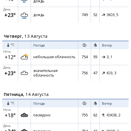
дождь
День
+23°
749
52
дождь
ЗЮЗ,
5
Четверг,
13 Августа
°C
Погода
Ветер
Ночь
+12°
754
93
небольшая облачность
З,
1
День
значительная
+23°
756
47
ЮЗ,
3
облачность
Пятница,
14 Августа
°C
Погода
Ветер
Ночь
+18°
755
62
пасмурно
ЮЮВ,
2
День