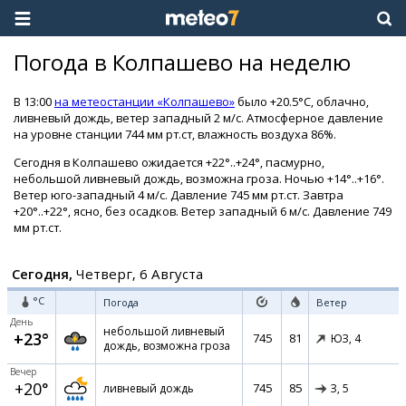
Погода в Колпашево на неделю
В 13:00
на метеостанции «Колпашево»
было +20.5°C, облачно,
ливневый дождь, ветер западный 2 м/с. Атмосферное давление
на уровне станции 744 мм рт.ст, влажность воздуха 86%.
Сегодня в Колпашево ожидается +22°..+24°, пасмурно,
небольшой ливневый дождь, возможна гроза. Ночью +14°..+16°.
Ветер юго-западный 4 м/с. Давление 745 мм рт.ст. Завтра
+20°..+22°, ясно, без осадков. Ветер западный 6 м/с. Давление 749
мм рт.ст.
Сегодня,
Четверг, 6 Августа
°C
Погода
Ветер
День
небольшой ливневый
+23°
745
81
ЮЗ,
4
дождь, возможна гроза
Вечер
+20°
745
85
ливневый дождь
З,
5