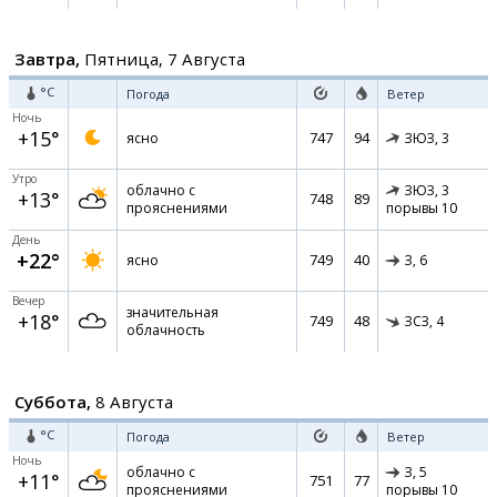
Завтра,
Пятница, 7 Августа
°C
Погода
Ветер
Ночь
+15°
747
94
ясно
ЗЮЗ,
3
Утро
облачно с
ЗЮЗ,
3
+13°
748
89
прояснениями
порывы 10
День
+22°
749
40
ясно
З,
6
Вечер
значительная
+18°
749
48
ЗСЗ,
4
облачность
Суббота,
8 Августа
°C
Погода
Ветер
Ночь
облачно с
З,
5
+11°
751
77
прояснениями
порывы 10