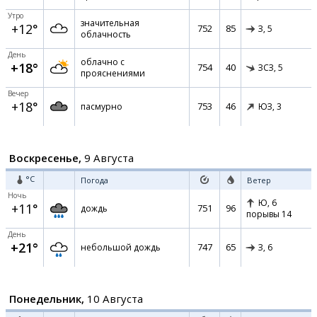
Утро
значительная
+12°
752
85
З,
5
облачность
День
облачно с
+18°
754
40
ЗСЗ,
5
прояснениями
Вечер
+18°
753
46
пасмурно
ЮЗ,
3
Воскресенье,
9 Августа
°C
Погода
Ветер
Ночь
Ю,
6
+11°
751
96
дождь
порывы 14
День
+21°
747
65
небольшой дождь
З,
6
Понедельник,
10 Августа