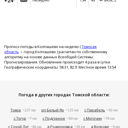
+24°
754
43
пасмурно
ВЮВ,
2
Прогноз погоды в Колпашево на неделю (
Томская
область
город Колпашево
) расчитан по собственному
алгоритму на основе данных Всеобщей Системы
Прогнозирования. Обновление происходит 4 раза в сутки.
Географические координаты: 58.31, 82.9. Местное время 13:54
Погода в других городах Томской области:
Томск
рп Белый Яр
с Парабель
~237 км
~125 км
~93 км
с Тогур
с Подгорное
с Могочин
~7 км
~60 км
~78 км
с Сухой Лог
д Родионовка
д Волково
~68 км
~38 км
~9 км