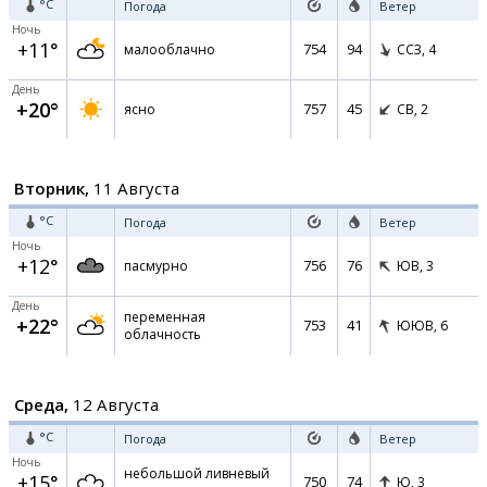
°C
Погода
Ветер
Ночь
+11°
754
94
малооблачно
ССЗ,
4
День
+20°
757
45
ясно
СВ,
2
Вторник,
11 Августа
°C
Погода
Ветер
Ночь
+12°
756
76
пасмурно
ЮВ,
3
День
переменная
+22°
753
41
ЮЮВ,
6
облачность
Среда,
12 Августа
°C
Погода
Ветер
Ночь
небольшой ливневый
+15°
750
74
Ю,
3