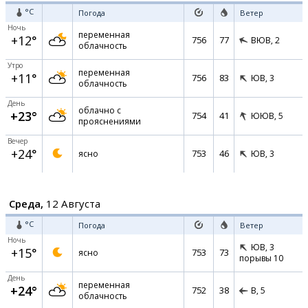
°C
Погода
Ветер
Ночь
переменная
+12°
756
77
ВЮВ,
2
облачность
Утро
переменная
+11°
756
83
ЮВ,
3
облачность
День
облачно с
+23°
754
41
ЮЮВ,
5
прояснениями
Вечер
+24°
753
46
ясно
ЮВ,
3
Среда,
12 Августа
°C
Погода
Ветер
Ночь
ЮВ,
3
+15°
753
73
ясно
порывы 10
День
переменная
+24°
752
38
В,
5
облачность