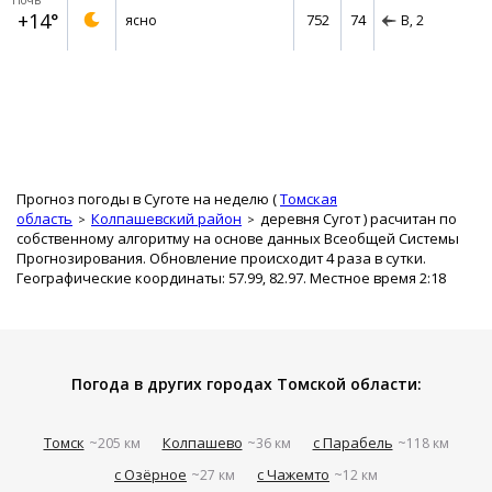
Ночь
+14°
752
74
ясно
В,
2
Прогноз погоды в Суготе на неделю (
Томская
область
Колпашевский район
деревня Сугот
) расчитан по
собственному алгоритму на основе данных Всеобщей Системы
Прогнозирования. Обновление происходит 4 раза в сутки.
Географические координаты: 57.99, 82.97. Местное время 2:18
Погода в других городах Томской области:
Томск
Колпашево
с Парабель
~205 км
~36 км
~118 км
с Озёрное
с Чажемто
~27 км
~12 км