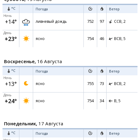
°C
Погода
Ветер
Ночь
+14°
752
97
ливневый дождь
ССВ,
2
День
+23°
754
46
ясно
ВСВ,
5
Воскресенье,
16 Августа
°C
Погода
Ветер
Ночь
+13°
755
73
ясно
ВСВ,
2
День
+24°
754
34
ясно
В,
5
Понедельник,
17 Августа
°C
Погода
Ветер