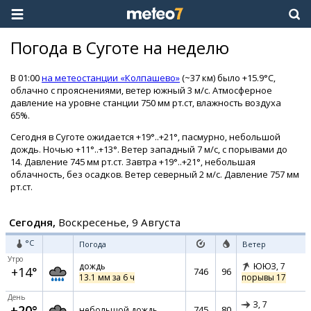
Погода в Суготе на неделю
В 01:00
на метеостанции «Колпашево»
(~37 км) было +15.9°C,
облачно с прояснениями, ветер южный 3 м/с. Атмосферное
давление на уровне станции 750 мм рт.ст, влажность воздуха
65%.
Сегодня в Суготе ожидается +19°..+21°, пасмурно, небольшой
дождь. Ночью +11°..+13°. Ветер западный 7 м/с, с порывами до
14. Давление 745 мм рт.ст. Завтра +19°..+21°, небольшая
облачность, без осадков. Ветер северный 2 м/с. Давление 757 мм
рт.ст.
Сегодня,
Воскресенье, 9 Августа
°C
Погода
Ветер
Утро
дождь
ЮЮЗ,
7
+14°
746
96
13.1 мм за 6 ч
порывы 17
День
З,
7
+20°
745
80
небольшой дождь