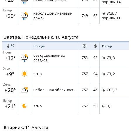
порывы 14
Вечер
небольшой ливневый
ЗСЗ,
7
+20°
749
62
дождь
порывы 11
Завтра,
Понедельник, 10 Августа
°C
Погода
Ветер
Ночь
без существенных
+12°
753
92
СЗ,
3
осадков
Утро
+9°
757
94
ясно
СЗ,
2
День
+20°
757
46
небольшая облачность
ССЗ,
2
Вечер
+21°
757
50
ясно
В,
1
Вторник,
11 Августа