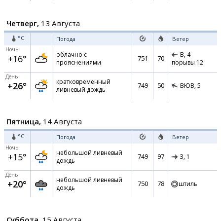
Четверг,
13 Августа
°C
Погода
Ветер
Ночь
облачно с
В,
4
+16°
751
70
прояснениями
порывы 12
День
кратковременный
+26°
749
50
ВЮВ,
5
ливневый дождь
Пятница,
14 Августа
°C
Погода
Ветер
Ночь
небольшой ливневый
+15°
749
97
З,
1
дождь
День
небольшой ливневый
+20°
750
78
штиль
дождь
Суббота,
15 Августа