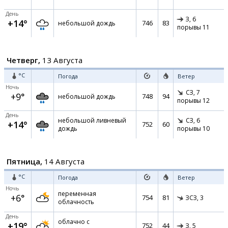
День
З,
6
+14°
746
83
небольшой дождь
порывы 11
Четверг,
13 Августа
°C
Погода
Ветер
Ночь
СЗ,
7
+9°
748
94
небольшой дождь
порывы 12
День
небольшой ливневый
СЗ,
6
+14°
752
60
дождь
порывы 10
Пятница,
14 Августа
°C
Погода
Ветер
Ночь
переменная
+6°
754
81
ЗСЗ,
3
облачность
День
облачно с
+19°
752
44
З,
5