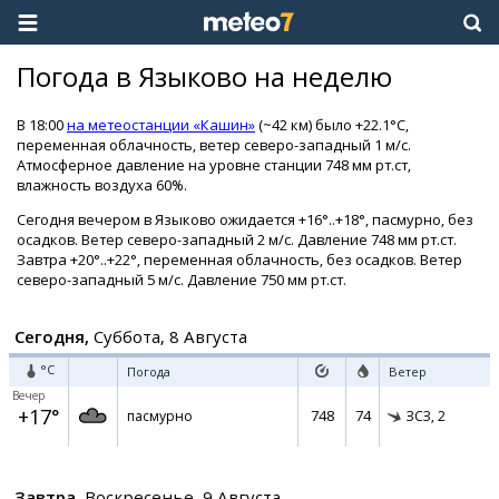
Погода в Языково на неделю
В 18:00
на метеостанции «Кашин»
(~42 км) было +22.1°C,
переменная облачность, ветер северо-западный 1 м/с.
Атмосферное давление на уровне станции 748 мм рт.ст,
влажность воздуха 60%.
Сегодня вечером в Языково ожидается +16°..+18°, пасмурно, без
осадков. Ветер северо-западный 2 м/с. Давление 748 мм рт.ст.
Завтра +20°..+22°, переменная облачность, без осадков. Ветер
северо-западный 5 м/с. Давление 750 мм рт.ст.
Сегодня,
Суббота, 8 Августа
°C
Погода
Ветер
Вечер
+17°
748
74
пасмурно
ЗСЗ,
2
Завтра,
Воскресенье, 9 Августа