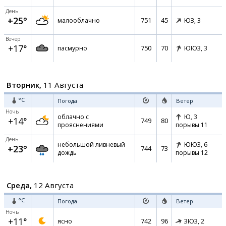
День
+25°
751
45
малооблачно
ЮЗ,
3
Вечер
+17°
750
70
пасмурно
ЮЮЗ,
3
Вторник,
11 Августа
°C
Погода
Ветер
Ночь
облачно с
Ю,
3
+14°
749
80
прояснениями
порывы 11
День
небольшой ливневый
ЮЮЗ,
6
+23°
744
73
дождь
порывы 12
Среда,
12 Августа
°C
Погода
Ветер
Ночь
+11°
742
96
ясно
ЗЮЗ,
2