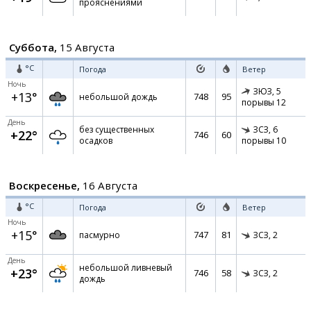
прояснениями
Суббота,
15 Августа
°C
Погода
Ветер
Ночь
ЗЮЗ,
5
+13°
748
95
небольшой дождь
порывы 12
День
без существенных
ЗСЗ,
6
+22°
746
60
осадков
порывы 10
Воскресенье,
16 Августа
°C
Погода
Ветер
Ночь
+15°
747
81
пасмурно
ЗСЗ,
2
День
небольшой ливневый
+23°
746
58
ЗСЗ,
2
дождь