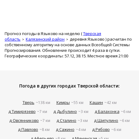
Прогноз погоды в Языково на неделю (
Тверская
область
Калязинский район
деревня Языково
) расчитан по
собственному алгоритму на основе данных Всеобщей Системы
Прогнозирования. Обновление происходит 4 раза в сутки.
Географические координаты: 57.12, 38.15. Местное время 21:00
Погода в других городах Тверской области:
Тверь
Кимры
Кашин
~138 км
~55 км
~42 км
д Тимирязево
д Дыбулино
д Балахонка
~7 км
~3 км
~6 км
д Овсянниково
д Сталино
д Шипулино
~7 км
~3 км
~6 км
д Павлово
д Сажино
д Рябово
~8 км
~4 км
~6 км
д Аферьево
д Мининская
~8 км
~5 км