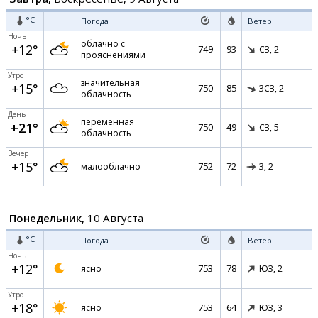
°C
Погода
Ветер
Ночь
облачно с
+12°
749
93
СЗ,
2
прояснениями
Утро
значительная
+15°
750
85
ЗСЗ,
2
облачность
День
переменная
+21°
750
49
СЗ,
5
облачность
Вечер
+15°
752
72
малооблачно
З,
2
Понедельник,
10 Августа
°C
Погода
Ветер
Ночь
+12°
753
78
ясно
ЮЗ,
2
Утро
+18°
753
64
ясно
ЮЗ,
3