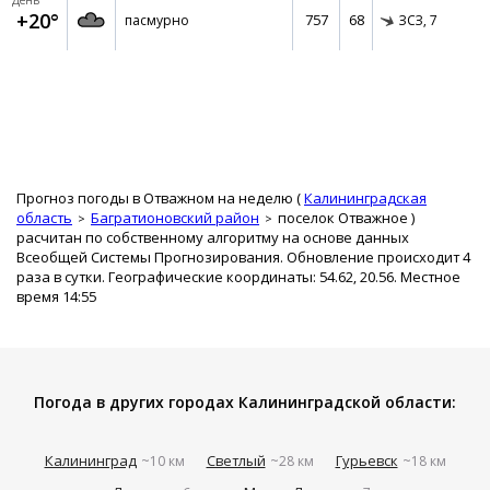
День
+20°
757
68
пасмурно
ЗСЗ,
7
Прогноз погоды в Отважном на неделю (
Калининградская
область
Багратионовский район
поселок Отважное
)
расчитан по собственному алгоритму на основе данных
Всеобщей Системы Прогнозирования. Обновление происходит 4
раза в сутки. Географические координаты: 54.62, 20.56. Местное
время 14:55
Погода в других городах Калининградской области:
Калининград
Светлый
Гурьевск
~10 км
~28 км
~18 км