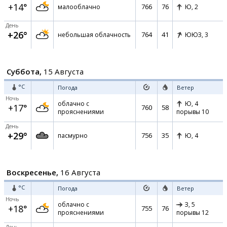
+14°
766
76
малооблачно
Ю,
2
День
+26°
764
41
небольшая облачность
ЮЮЗ,
3
Суббота,
15 Августа
°C
Погода
Ветер
Ночь
облачно с
Ю,
4
+17°
760
58
прояснениями
порывы 10
День
+29°
756
35
пасмурно
Ю,
4
Воскресенье,
16 Августа
°C
Погода
Ветер
Ночь
облачно с
З,
5
+18°
755
76
прояснениями
порывы 12