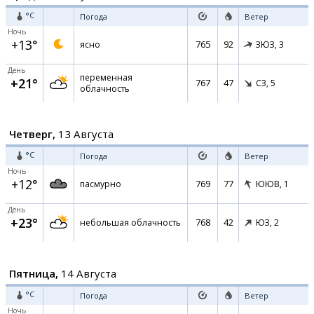
°C
Погода
Ветер
Ночь
+13°
765
92
ясно
ЗЮЗ,
3
День
переменная
+21°
767
47
СЗ,
5
облачность
Четверг,
13 Августа
°C
Погода
Ветер
Ночь
+12°
769
77
пасмурно
ЮЮВ,
1
День
+23°
768
42
небольшая облачность
ЮЗ,
2
Пятница,
14 Августа
°C
Погода
Ветер
Ночь