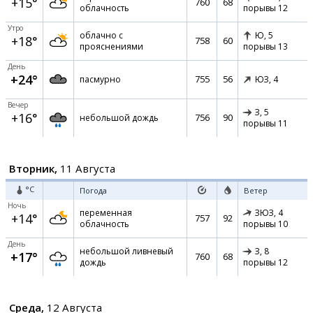
+15°
760
68
облачность
порывы 12
Утро
облачно с
Ю,
5
+18°
758
60
прояснениями
порывы 13
День
+24°
755
56
пасмурно
ЮЗ,
4
Вечер
З,
5
+16°
756
90
небольшой дождь
порывы 11
Вторник,
11 Августа
°C
Погода
Ветер
Ночь
переменная
ЗЮЗ,
4
+14°
757
92
облачность
порывы 10
День
небольшой ливневый
З,
8
+17°
760
68
дождь
порывы 12
Среда,
12 Августа