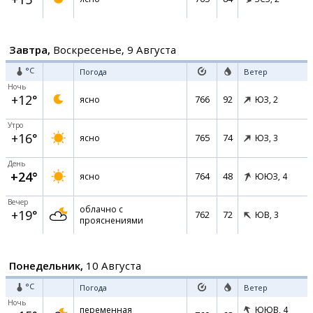
Завтра,
Воскресенье, 9 Августа
°C
Погода
Ветер
Ночь
+12°
766
92
ясно
ЮЗ,
2
Утро
+16°
765
74
ясно
ЮЗ,
3
День
+24°
764
48
ясно
ЮЮЗ,
4
Вечер
облачно с
+19°
762
72
ЮВ,
3
прояснениями
Понедельник,
10 Августа
°C
Погода
Ветер
Ночь
переменная
ЮЮВ,
4