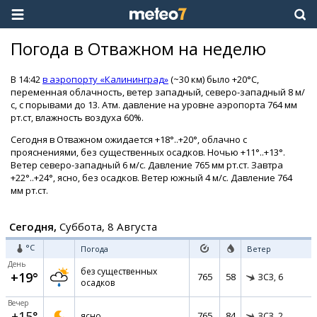
Погода в Отважном на неделю
В 14:42
в аэропорту «Калининград»
(~30 км) было +20°C,
переменная облачность, ветер западный, северо-западный 8 м/
с, с порывами до 13. Атм. давление на уровне аэропорта 764 мм
рт.ст, влажность воздуха 60%.
Сегодня в Отважном ожидается +18°..+20°, облачно с
прояснениями, без существенных осадков. Ночью +11°..+13°.
Ветер северо-западный 6 м/с. Давление 765 мм рт.ст. Завтра
+22°..+24°, ясно, без осадков. Ветер южный 4 м/с. Давление 764
мм рт.ст.
Сегодня,
Суббота, 8 Августа
°C
Погода
Ветер
День
без существенных
+19°
765
58
ЗСЗ,
6
осадков
Вечер
+15°
765
84
ясно
ЗСЗ,
2