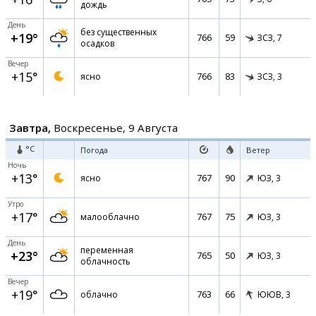
дождь
День
без существенных
+19°
766
59
ЗСЗ,
7
осадков
Вечер
+15°
766
83
ясно
ЗСЗ,
3
Завтра,
Воскресенье, 9 Августа
°C
Погода
Ветер
Ночь
+13°
767
90
ясно
ЮЗ,
3
Утро
+17°
767
75
малооблачно
ЮЗ,
3
День
переменная
+23°
765
50
ЮЗ,
3
облачность
Вечер
+19°
763
66
облачно
ЮЮВ,
3