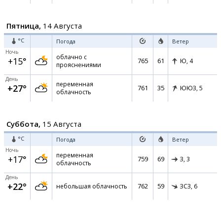
Пятница,
14 Августа
°C
Погода
Ветер
Ночь
облачно с
+15°
765
61
Ю,
4
прояснениями
День
переменная
+27°
761
35
ЮЮЗ,
5
облачность
Суббота,
15 Августа
°C
Погода
Ветер
Ночь
переменная
+17°
759
69
З,
3
облачность
День
+22°
762
59
небольшая облачность
ЗСЗ,
6