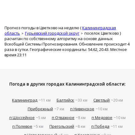
Прогноз погоды в Цветково на неделю (
Калининградская
область
Гурьевский городской округ
поселок Цветково
)
расчитан по собственному алгоритму на основе данных
Всеобщей Системы Прогнозирования. Обновление происходит 4
раза в сутки. Географические координаты: 54.62, 20.43. Местное
время 23:11
Погода в других городах Калининградской области:
Калининград
Балтийск
Светлый
~11 км
~33 км
~20 км
Прибрежный
п Нивенское
~7 км
~10 км
п Шоссейное
п Отважное
п Медовое
~5 км
~8 км
~10 км
п Полевое
Прегольский
п Победа
~5 км
~8 км
~11 км