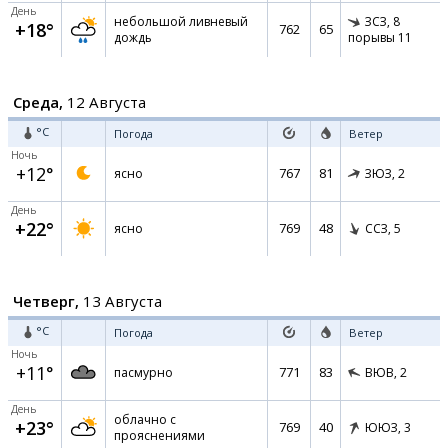
День
небольшой ливневый
ЗСЗ,
8
+18°
762
65
дождь
порывы 11
Среда,
12 Августа
°C
Погода
Ветер
Ночь
+12°
767
81
ясно
ЗЮЗ,
2
День
+22°
769
48
ясно
ССЗ,
5
Четверг,
13 Августа
°C
Погода
Ветер
Ночь
+11°
771
83
пасмурно
ВЮВ,
2
День
облачно с
+23°
769
40
ЮЮЗ,
3
прояснениями