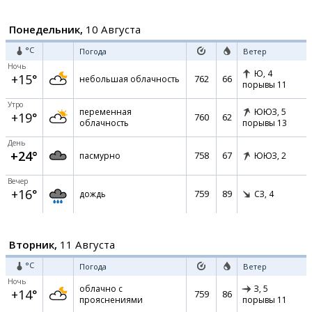
Понедельник,
10 Августа
°C
Погода
Ветер
Ночь
Ю,
4
+15°
762
66
небольшая облачность
порывы 11
Утро
переменная
ЮЮЗ,
5
+19°
760
62
облачность
порывы 13
День
+24°
758
67
пасмурно
ЮЮЗ,
2
Вечер
+16°
759
89
дождь
СЗ,
4
Вторник,
11 Августа
°C
Погода
Ветер
Ночь
облачно с
З,
5
+14°
759
86
прояснениями
порывы 11