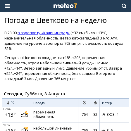
Погода в Цветково на неделю
В 23:00
в аэропорту «Калининград»
(~32 км) было +13°C,
незначительная облачность, ветер юго-западный 3 м/с. Атм.
давление на уровне аэропорта 763 мм рт.ст, влажность воздуха
82%.
Сегодня в Цветково ожидается +18°..+20°, переменная
облачность, утром небольшой ливневый дождь. Ночью
+12°..+14°. Ветер западный 7 м/с. Давление 766 мм рт.ст. Завтра
+22°..+24°, переменная облачность, без осадков. Ветер юго-
западный 3 м/с. Давление 765 мм рт.ст.
Сегодня,
Суббота, 8 Августа
°C
Погода
Ветер
Ночь
переменная
+13°
764
82
ЗЮЗ,
4
облачность
Утро
небольшой ливневый
+16°
765
73
З,
6