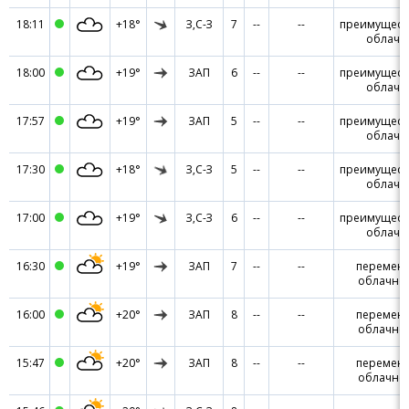
18:11
+18°
З,С-З
7
--
--
преимущест
облачн
18:00
+19°
ЗАП
6
--
--
преимущест
облачн
17:57
+19°
ЗАП
5
--
--
преимущест
облачн
17:30
+18°
З,С-З
5
--
--
преимущест
облачн
17:00
+19°
З,С-З
6
--
--
преимущест
облачн
16:30
+19°
ЗАП
7
--
--
перемен
облачно
16:00
+20°
ЗАП
8
--
--
перемен
облачно
15:47
+20°
ЗАП
8
--
--
перемен
облачно