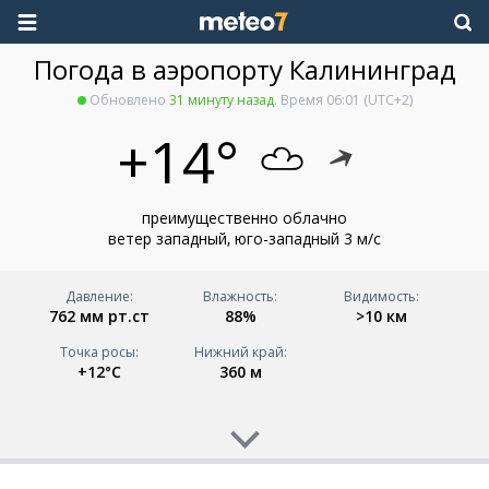
Погода в аэропорту Калининград
Обновлено
31 минуту назад
. Время
06:01
(UTC+2)
+14°
преимущественно облачно
ветер западный, юго-западный 3 м/с
Давление:
Влажность:
Видимость:
762 мм рт.ст
88%
>10
км
Точка росы:
Нижний край:
+12°C
360 м