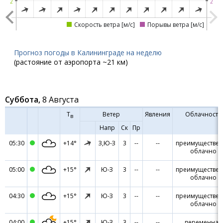
2
2
Скорость ветра [м/с]
Порывы ветра [м/с]
Прогноз погоды в Калининграде на неделю
(растояние от аэропорта ~21 км)
Суббота,
8 Августа
Ч:мин
Т
Ветер
Явления
Облачность
в
Напр
Ск
Пр
05:30
+14°
З,Ю-З
3
--
--
преимуществе
облачно
05:00
+15°
Ю-З
3
--
--
преимуществе
облачно
04:30
+15°
Ю-З
3
--
--
преимуществе
облачно
04:00
+15°
Ю-З
3
--
--
переменная