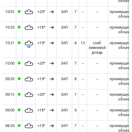
облачн
10:55
+20°
ЗАП
7
--
--
преимущест
облачн
10:30
+18°
ЗАП
7
--
--
преимущест
облачн
10:21
+19°
ЗАП
8
13
слаб.
преимущест
ливневой
облачн
дождь
10:00
+20°
ЗАП
7
--
--
преимущест
облачн
09:30
+19°
ЗАП
8
--
--
преимущест
облачн
09:15
+20°
ЗАП
7
--
--
преимущест
облачн
09:00
+18°
ЗАП
6
--
--
преимущест
облачн
08:30
+19°
ЗАП
7
--
--
преимущест
облачн