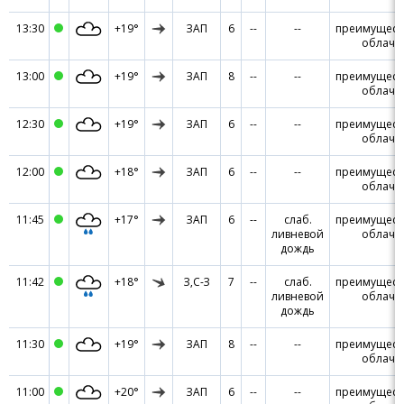
13:30
+19°
ЗАП
6
--
--
преимущест
облачн
13:00
+19°
ЗАП
8
--
--
преимущест
облачн
12:30
+19°
ЗАП
6
--
--
преимущест
облачн
12:00
+18°
ЗАП
6
--
--
преимущест
облачн
11:45
+17°
ЗАП
6
--
слаб.
преимущест
ливневой
облачн
дождь
11:42
+18°
З,С-З
7
--
слаб.
преимущест
ливневой
облачн
дождь
11:30
+19°
ЗАП
8
--
--
преимущест
облачн
11:00
+20°
ЗАП
6
--
--
преимущест