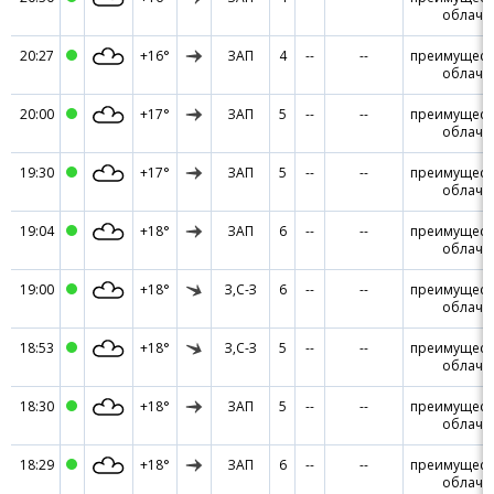
облачн
20:27
+16°
ЗАП
4
--
--
преимущест
облачн
20:00
+17°
ЗАП
5
--
--
преимущест
облачн
19:30
+17°
ЗАП
5
--
--
преимущест
облачн
19:04
+18°
ЗАП
6
--
--
преимущест
облачн
19:00
+18°
З,С-З
6
--
--
преимущест
облачн
18:53
+18°
З,С-З
5
--
--
преимущест
облачн
18:30
+18°
ЗАП
5
--
--
преимущест
облачн
18:29
+18°
ЗАП
6
--
--
преимущест
облачн