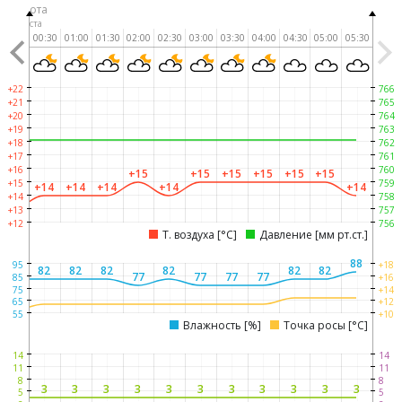
Суббота
8 августа
00:00
00:30
01:00
01:30
02:00
02:30
03:00
03:30
04:00
04:30
05:00
05:30
+22
766
+21
765
+20
764
+19
763
+18
762
+17
761
+16
760
+15
+15
+15
+15
+15
+15
+15
759
+14
+14
+14
+14
+14
+14
758
+13
+13
757
+12
756
Т. воздуха [°C]
Давление [мм рт.ст.]
88
95
+18
82
82
82
82
82
82
82
77
77
77
77
85
+16
75
+14
65
+12
55
+10
Влажность [%]
Точка росы [°C]
14
14
11
11
8
8
3
3
3
3
3
3
3
3
3
3
3
3
5
5