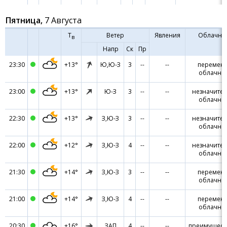
Пятница,
7 Августа
Ч:мин
Т
Ветер
Явления
Облачно
в
Напр
Ск
Пр
23:30
+13°
Ю,Ю-З
3
--
--
перемен
облачно
23:00
+13°
Ю-З
3
--
--
незначите
облачно
22:30
+13°
З,Ю-З
3
--
--
незначите
облачно
22:00
+12°
З,Ю-З
4
--
--
незначите
облачно
21:30
+14°
З,Ю-З
3
--
--
перемен
облачно
21:00
+14°
З,Ю-З
4
--
--
перемен
облачно
20:30
+16°
ЗАП
4
--
--
преимущест