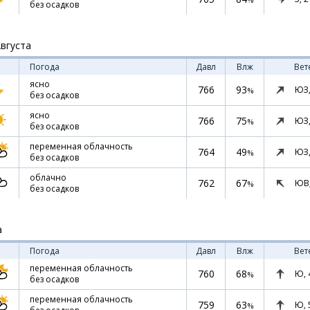
без осадков
Августа
Погода
Давл
Влж
Вет
ясно
766
93
ЮЗ
%
без осадков
ясно
766
75
ЮЗ
%
без осадков
переменная облачность
764
49
ЮЗ
%
без осадков
облачно
762
67
ЮВ
%
без осадков
а
Погода
Давл
Влж
Вет
переменная облачность
760
68
Ю,
%
без осадков
переменная облачность
759
63
Ю,
%