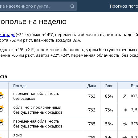
Прогноз пог
нополье на неделю
инград»
(~31 км) было +14°C, переменная облачность, ветер западный,
рта 762 мм рт.ст, влажность воздуха 82%.
дается +19°..+21°, переменная облачность, утром без существенных ос
ение 765 мм рт.ст. Завтра +22°..+24°, переменная облачность, без ос
уста
Погода
Давл
Влж
Вет
переменная облачность
763
85
ЮЗ
%
без осадков
облачно с прояснениями
763
76
З,
5
%
без существенных осадков
переменная облачность
765
56
ЗСЗ
%
без существенных осадков
ясно
765
84
З,
2
%