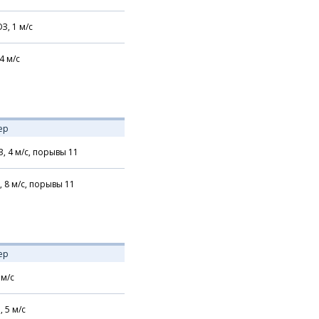
З,
1
м/с
4
м/с
ер
З,
4
м/с,
порывы 11
,
8
м/с,
порывы 11
ер
м/с
,
5
м/с