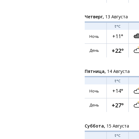
Четверг,
13 Августа
t
°C
+11°
Ночь
+22°
День
Пятница,
14 Августа
t
°C
+14°
Ночь
+27°
День
Суббота,
15 Августа
t
°C