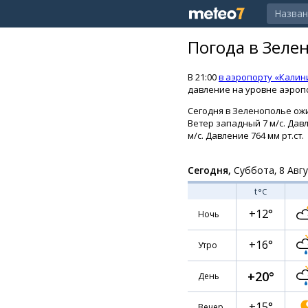
Погода в Зеле
В 21:00
в аэропорту «Калин
давление на уровне аэропо
Сегодня в Зеленополье ожи
Ветер западный 7 м/с. Давл
м/с. Давление 764 мм рт.ст.
Сегодня,
Суббота, 8 Авг
t
°C
+12°
Ночь
+16°
Утро
+20°
День
+15°
Вечер