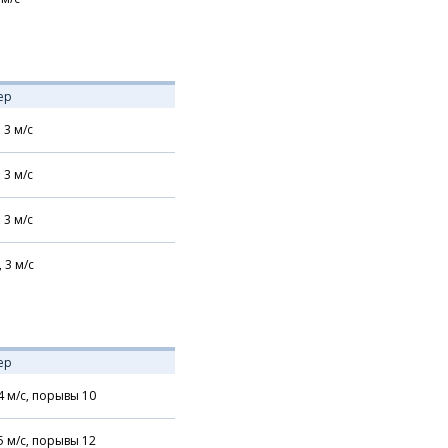
ер
,
3
м/с
,
3
м/с
,
3
м/с
,
3
м/с
ер
4
м/с,
порывы 10
5
м/с,
порывы 12