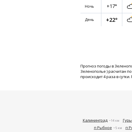
+17°
Ночь
+22°
День
Прогноз погоды в Зеленоп
Зеленополье
) расчитан п
происходит 4 раза в сутки.
Калининград
Гурь
~14 км
п Рыбное
п 
~5 км