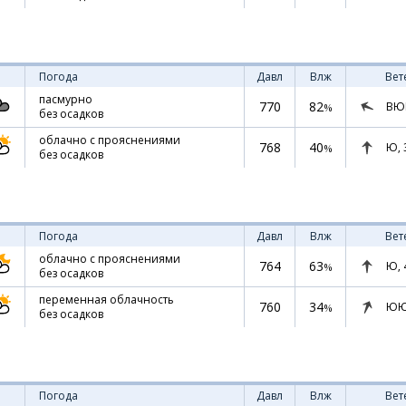
Погода
Давл
Влж
Вет
пасмурно
770
82
ВЮ
%
без осадков
облачно с прояснениями
768
40
Ю,
%
без осадков
Погода
Давл
Влж
Вет
облачно с прояснениями
764
63
Ю,
%
без осадков
переменная облачность
760
34
ЮЮ
%
без осадков
Погода
Давл
Влж
Вет