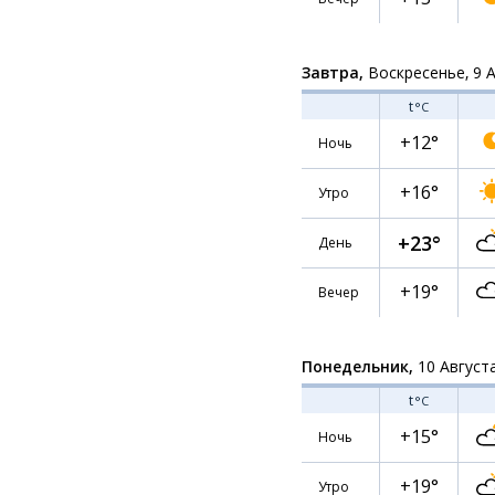
Завтра,
Воскресенье, 9 
t
°C
+12°
Ночь
+16°
Утро
+23°
День
+19°
Вечер
Понедельник,
10 Август
t
°C
+15°
Ночь
+19°
Утро