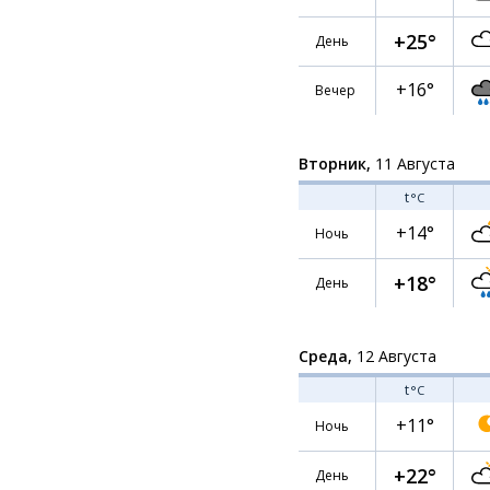
+25°
День
+16°
Вечер
Вторник,
11 Августа
t
°C
+14°
Ночь
+18°
День
Среда,
12 Августа
t
°C
+11°
Ночь
+22°
День