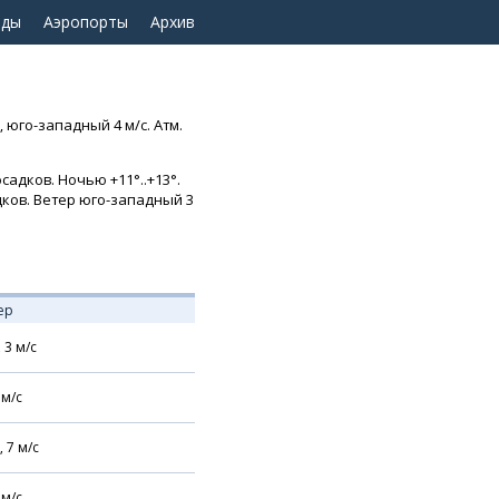
оды
Аэропорты
Архив
 юго-западный 4 м/с. Атм.
адков. Ночью +11°..+13°.
адков. Ветер юго-западный 3
ер
,
3
м/с
м/с
,
7
м/с
м/с