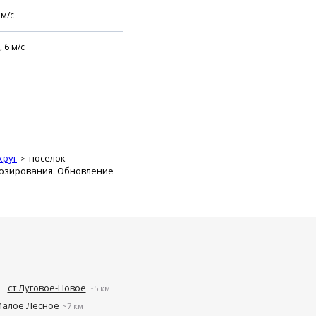
м/с
,
6
м/с
круг
поселок
нозирования. Обновление
ст Луговое-Новое
~5 км
Малое Лесное
~7 км