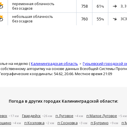
переменная облачность
758
61
З,
3
%
без осадков
небольшая облачность
760
55
ЗСЗ
%
без осадков
олье на неделю (
Калининградская область
Гурьевский городской о
о собственному алгоритму на основе данных Всеобщей Системы Прог
 Географические координаты: 54.62, 20.66. Местное время 21:09
Погода в других городах Калининградской области:
евск
Гвардейск
п Луговое
п Малое Луговое
~17 км
~26 км
~4 км
~5 км
Рощино
п Козловка
п Сосновка
п Бугрино
п 
~4 км
~2 км
~3 км
~9 км