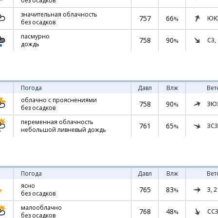
без осадков
значительная облачность
757
66
ЮЮ
%
без осадков
пасмурно
758
90
СЗ,
%
дождь
Погода
Давл
Влж
Вет
облачно с прояснениями
758
90
ЗЮ
%
без осадков
переменная облачность
761
65
ЗСЗ
%
небольшой ливневый дождь
Погода
Давл
Влж
Вет
ясно
765
83
З,
2
%
без осадков
малооблачно
768
48
ССЗ
%
без осадков