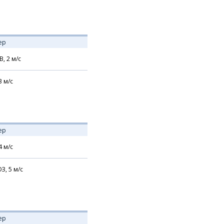
ер
В,
2
м/с
3
м/с
ер
4
м/с
З,
5
м/с
ер