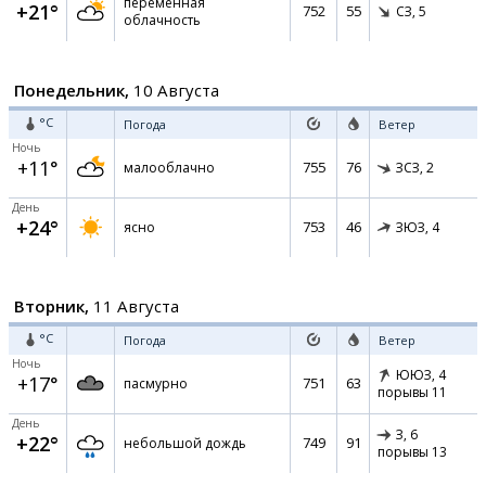
переменная
+21°
752
55
СЗ,
5
облачность
Понедельник,
10 Августа
°C
Погода
Ветер
Ночь
+11°
755
76
малооблачно
ЗСЗ,
2
День
+24°
753
46
ясно
ЗЮЗ,
4
Вторник,
11 Августа
°C
Погода
Ветер
Ночь
ЮЮЗ,
4
+17°
751
63
пасмурно
порывы 11
День
З,
6
+22°
749
91
небольшой дождь
порывы 13