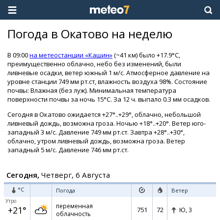
Погода в Окатово на неделю
В 09:00
на метеостанции «Кашин»
(~41 км) было +17.9°C,
преимущественно облачно, небо без изменений, были
ливневые осадки, ветер южный 1 м/с. Атмосферное давление на
уровне станции 749 мм рт.ст, влажность воздуха 98%. Состояние
почвы: Влажная (без луж). Минимальная температура
поверхности почвы за ночь 15°C. За 12 ч. выпало 0.3 мм осадков.
Сегодня в Окатово ожидается +27°..+29°, облачно, небольшой
ливневый дождь, возможна гроза. Ночью +18°..+20°. Ветер юго-
западный 3 м/с. Давление 749 мм рт.ст. Завтра +28°..+30°,
облачно, утром ливневый дождь, возможна гроза. Ветер
западный 5 м/с. Давление 746 мм рт.ст.
Сегодня,
Четверг, 6 Августа
°C
Погода
Ветер
Утро
переменная
+21°
751
72
Ю,
3
облачность