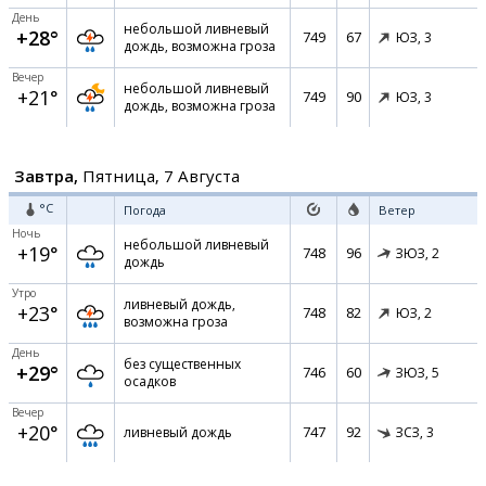
День
небольшой ливневый
+28°
749
67
ЮЗ,
3
дождь, возможна гроза
Вечер
небольшой ливневый
+21°
749
90
ЮЗ,
3
дождь, возможна гроза
Завтра,
Пятница, 7 Августа
°C
Погода
Ветер
Ночь
небольшой ливневый
+19°
748
96
ЗЮЗ,
2
дождь
Утро
ливневый дождь,
+23°
748
82
ЮЗ,
2
возможна гроза
День
без существенных
+29°
746
60
ЗЮЗ,
5
осадков
Вечер
+20°
747
92
ливневый дождь
ЗСЗ,
3