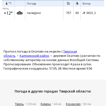
°C
Погода
Ветер
Ночь
+12°
757
65
пасмурно
ЗЮЗ,
2
Прогноз погоды в Окатово на неделю (
Тверская
область
Калязинский район
деревня Окатово
) расчитан по
собственному алгоритму на основе данных Всеобщей Системы
Прогнозирования. Обновление происходит 4 раза в сутки.
Географические координаты: 57.05, 38. Местное время 9:56
Погода в других городах Тверской области:
Тверь
Кимры
Конаково
~128 км
~44 км
~83 км