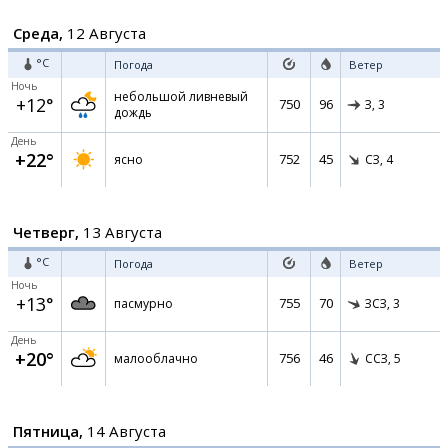
Среда,
12 Августа
°C
Погода
Ветер
Ночь
небольшой ливневый
+12°
750
96
З,
3
дождь
День
+22°
752
45
ясно
СЗ,
4
Четверг,
13 Августа
°C
Погода
Ветер
Ночь
+13°
755
70
пасмурно
ЗСЗ,
3
День
+20°
756
46
малооблачно
ССЗ,
5
Пятница,
14 Августа