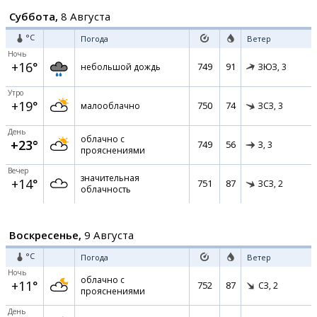
Суббота,
8 Августа
°C
Погода
Ветер
Ночь
+16°
749
91
небольшой дождь
ЗЮЗ,
3
Утро
+19°
750
74
малооблачно
ЗСЗ,
3
День
облачно с
+23°
749
56
З,
3
прояснениями
Вечер
значительная
+14°
751
87
ЗСЗ,
2
облачность
Воскресенье,
9 Августа
°C
Погода
Ветер
Ночь
облачно с
+11°
752
87
СЗ,
2
прояснениями
День