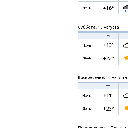
+16°
День
Суббота,
15 Августа
t
°C
+13°
Ночь
+22°
День
Воскресенье,
16 Августа
t
°C
+11°
Ночь
+23°
День
Понедельник,
17 Август