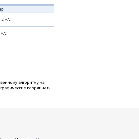
ер
,
2
м/с
м/с
твенному алгоритму на
ографические координаты: