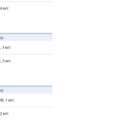
4
м/с
ер
,
3
м/с
В,
3
м/с
ер
В,
1
м/с
2
м/с