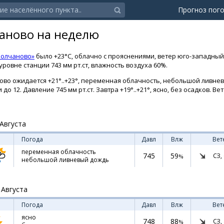
Прогноз пог
аново на неделю
Молчаново»
было +23°C, облачно с прояснениями, ветер юго-западный 4
ровне станции 743 мм рт.ст, влажность воздуха 60%.
во ожидается +21°..+23°, переменная облачность, небольшой ливнев
до 12. Давление 745 мм рт.ст. Завтра +19°..+21°, ясно, без осадков. Ве
Августа
Погода
Давл
Влж
Вет
переменная облачность
745
59
СЗ,
%
небольшой ливневый дождь
 Августа
Погода
Давл
Влж
Вет
ясно
748
88
СЗ,
%