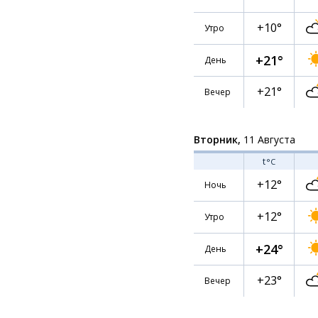
+10°
Утро
+21°
День
+21°
Вечер
Вторник,
11 Августа
t
°C
+12°
Ночь
+12°
Утро
+24°
День
+23°
Вечер