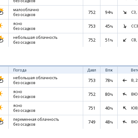
без осадков
малооблачно
752
94
СЗ,
%
без осадков
ясно
753
45
ССЗ
%
без осадков
небольшая облачность
752
51
СВ,
%
без осадков
Погода
Давл
Влж
Вет
небольшая облачность
753
78
В,
2
%
без осадков
ясно
752
80
ВЮ
%
без осадков
ясно
751
40
ЮВ
%
без осадков
переменная облачность
749
48
ВЮ
%
без осадков