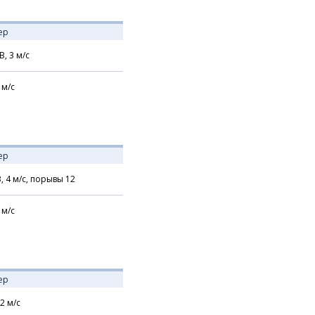
ер
В,
3
м/с
м/с
ер
В,
4
м/с,
порывы 12
м/с
ер
2
м/с