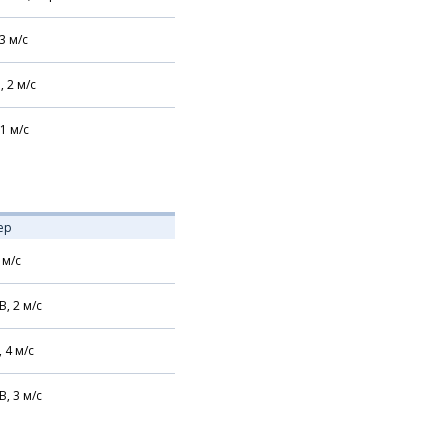
3
м/с
,
2
м/с
1
м/с
ер
м/с
В,
2
м/с
,
4
м/с
В,
3
м/с