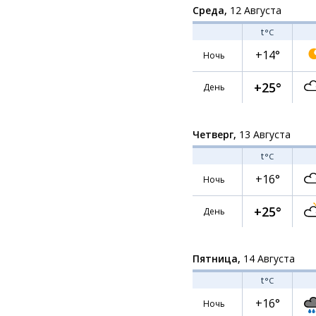
Среда,
12 Августа
t
°C
+14°
Ночь
+25°
День
Четверг,
13 Августа
t
°C
+16°
Ночь
+25°
День
Пятница,
14 Августа
t
°C
+16°
Ночь