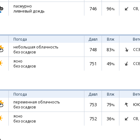
пасмурно
746
96
СВ,
%
ливневый дождь
Погода
Давл
Влж
Вет
небольшая облачность
748
83
ССЗ
%
без осадков
ясно
751
49
СС
%
без осадков
Погода
Давл
Влж
Вет
переменная облачность
753
79
ЮЮ
%
без осадков
ясно
752
36
СВ,
%
без осадков
а