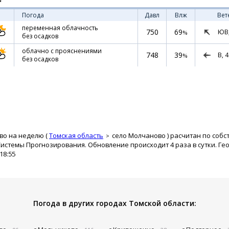
Погода
Давл
Влж
Вет
переменная облачность
750
69
ЮВ
%
без осадков
облачно с прояснениями
748
39
В,
4
%
без осадков
во на неделю (
Томская область
село Молчаново
) расчитан по собс
истемы Прогнозирования. Обновление происходит 4 раза в сутки. Ге
18:55
Погода в других городах Томской области: