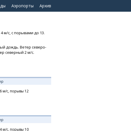
оды
Аэропорты
Архив
 м/с, с порывами до 13.
ый дождь. Ветер северо-
тер северный 2 м/с.
ер
6
м/с,
порывы 12
ер
4
м/с,
порывы 10