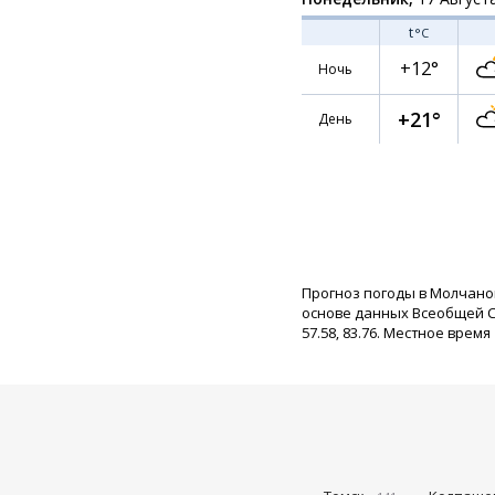
t
°C
+12°
Ночь
+21°
День
Прогноз погоды в Молчано
основе данных Всеобщей С
57.58, 83.76. Местное время 