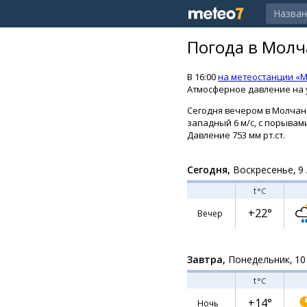
Погода в Молч
В 16:00
на метеостанции «
Атмосферное давление на у
Сегодня вечером в Молчано
западный 6 м/с, с порывами 
Давление 753 мм рт.ст.
Сегодня,
Воскресенье, 9 
t
°C
+22°
Вечер
Завтра,
Понедельник, 10
t
°C
+14°
Ночь