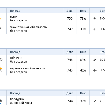
Погода
Давл
Влж
Вет
ясно
750
73
ВЮ
%
без осадков
значительная облачность
747
38
В,
6
%
без осадков
Погода
Давл
Влж
Вет
облачно
746
69
ВС
%
без осадков
переменная облачность
745
42
В,
5
%
без осадков
Погода
Давл
Влж
Вет
пасмурно
744
97
СВ,
%
ливневый дождь