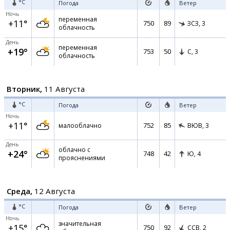
°C
Погода
Ветер
Ночь
переменная
+11°
750
89
ЗСЗ,
3
облачность
День
переменная
+19°
753
50
С,
3
облачность
Вторник,
11 Августа
°C
Погода
Ветер
Ночь
+11°
752
85
малооблачно
ВЮВ,
3
День
облачно с
+24°
748
42
Ю,
4
прояснениями
Среда,
12 Августа
°C
Погода
Ветер
Ночь
значительная
+15°
750
92
ССВ,
2