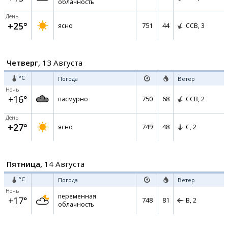
облачность
День
+25°
751
44
ясно
ССВ,
3
Четверг,
13 Августа
°C
Погода
Ветер
Ночь
+16°
750
68
пасмурно
ССВ,
2
День
+27°
749
48
ясно
С,
2
Пятница,
14 Августа
°C
Погода
Ветер
Ночь
переменная
+17°
748
81
В,
2
облачность