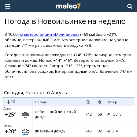
Погода в Новоильинке на неделю
В 10:00
на метеостанции «Молчаново»
(~69 км) было +21°C,
облачно, ветер южный 3 м/с. Атмосферное давление на уровне
станции 741 мм рт.ст, влажность воздуха 78%.
Сегодня в Новоильинке ожидается +24°..+26°, пасмурно, вечером
ливневый дождь. Ночью +14°..+16°. Ветер юго-западный 5 м/с.
Давление 742 мм рт.ст. Завтра +21°..+23°, переменная
облачность, без осадков. Ветер западный 6 м/с. Давление 747 мм
рт.ст.
Сегодня,
Четверг, 6 Августа
°C
Погода
Ветер
День
небольшой ливневый
+25°
742
68
ЮЗ,
5
дождь
Вечер
+20°
743
92
ливневый дождь
З,
4