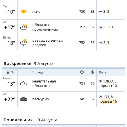
Утро
+10°
750
83
ясно
З,
3
День
облачно с
+17°
752
67
ЗСЗ,
4
прояснениями
Вечер
без существенных
+18°
752
59
З,
3
осадков
Воскресенье,
9 Августа
°C
Погода
Ветер
Ночь
значительная
ЮЮЗ,
3
+13°
751
76
облачность
порывы 10
День
ЮЗ,
8
+22°
745
57
пасмурно
порывы 16
Понедельник,
10 Августа