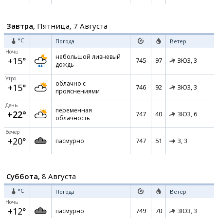
Завтра,
Пятница, 7 Августа
°C
Погода
Ветер
Ночь
небольшой ливневый
+15°
745
97
ЗЮЗ,
3
дождь
Утро
облачно с
+15°
746
92
ЗЮЗ,
3
прояснениями
День
переменная
+22°
747
40
ЗЮЗ,
6
облачность
Вечер
+20°
747
51
пасмурно
З,
3
Суббота,
8 Августа
°C
Погода
Ветер
Ночь
+12°
749
70
пасмурно
ЗЮЗ,
3