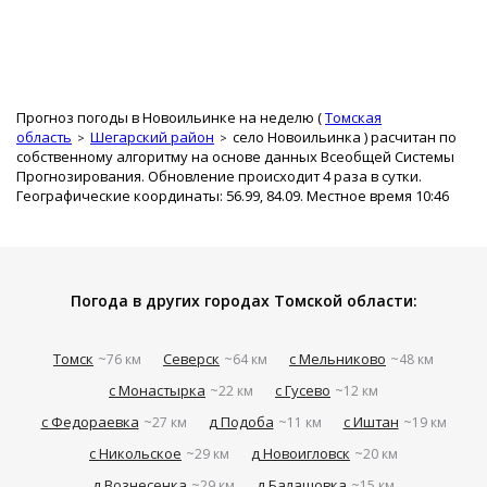
Прогноз погоды в Новоильинке на неделю (
Томская
область
Шегарский район
село Новоильинка
) расчитан по
собственному алгоритму на основе данных Всеобщей Системы
Прогнозирования. Обновление происходит 4 раза в сутки.
Географические координаты: 56.99, 84.09. Местное время 10:46
Погода в других городах Томской области:
Томск
Северск
с Мельниково
~76 км
~64 км
~48 км
с Монастырка
с Гусево
~22 км
~12 км
с Федораевка
д Подоба
с Иштан
~27 км
~11 км
~19 км
с Никольское
д Новоигловск
~29 км
~20 км
д Вознесенка
д Балашовка
~29 км
~15 км