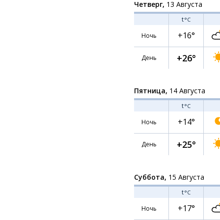
Четверг,
13 Августа
t
°C
+16°
Ночь
+26°
День
Пятница,
14 Августа
t
°C
+14°
Ночь
+25°
День
Суббота,
15 Августа
t
°C
+17°
Ночь