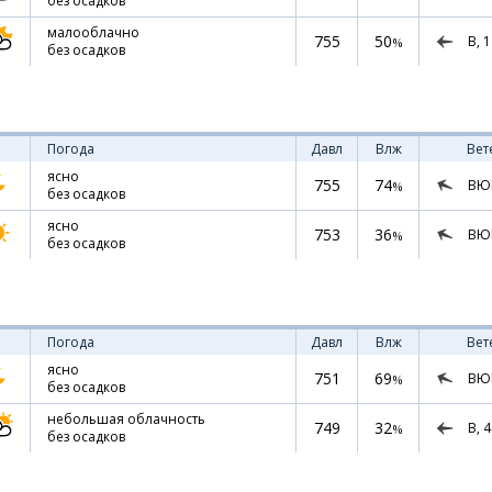
без осадков
малооблачно
755
50
В,
1
%
без осадков
Погода
Давл
Влж
Вет
ясно
755
74
ВЮ
%
без осадков
ясно
753
36
ВЮ
%
без осадков
Погода
Давл
Влж
Вет
ясно
751
69
ВЮ
%
без осадков
небольшая облачность
749
32
В,
4
%
без осадков