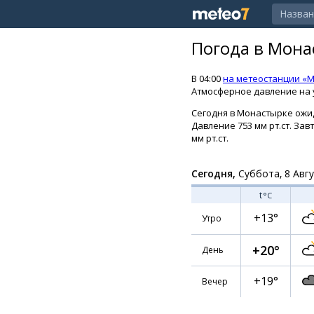
Погода в Мона
В 04:00
на метеостанции «
Атмосферное давление на у
Сегодня в Монастырке ожида
Давление 753 мм рт.ст. Зав
мм рт.ст.
Сегодня,
Суббота, 8 Авг
t
°C
+13°
Утро
+20°
День
+19°
Вечер