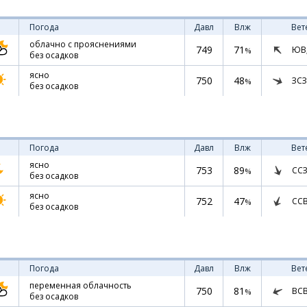
Погода
Давл
Влж
Вет
облачно с прояснениями
749
71
ЮВ
%
без осадков
ясно
750
48
ЗСЗ
%
без осадков
Погода
Давл
Влж
Вет
ясно
753
89
ССЗ
%
без осадков
ясно
752
47
СС
%
без осадков
Погода
Давл
Влж
Вет
переменная облачность
750
81
ВС
%
без осадков