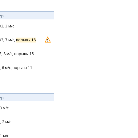
ер
З,
3
м/с
З,
7
м/с,
порывы 18
З,
8
м/с,
порывы 15
,
6
м/с,
порывы 11
ер
3
м/с
,
2
м/с
1
м/с