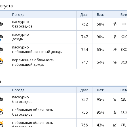
Августа
Погода
Давл
Влж
Вет
пасмурно
752
58
ЮЮ
%
без осадков
пасмурно
747
90
ЮЮ
%
дождь
пасмурно
744
65
ЗЮ
%
небольшой ливневый дождь
переменная облачность
747
54
ЗСЗ
%
небольшой дождь
а
Погода
Давл
Влж
Вет
пасмурно
752
95
СЗ,
%
без осадков
небольшая облачность
755
95
ССЗ
%
без осадков
небольшая облачность
756
43
СВ,
%