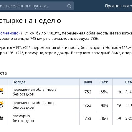
Прогноз пог
стырке на неделю
Молчаново»
(~71 км) было +10.3°C, переменная облачность, ветер юго-
ровне станции 748 мм рт.ст, влажность воздуха 78%.
ется +19°..+21°, переменная облачность, без осадков. Ночью +12°..+1
тра +19°..+21°, пасмурно, утром дождь. Ветер юго-западный 8 м/с, с по
уста
Погода
Давл
Влж
Вет
переменная облачность
752
65
З,
4
%
без осадков
переменная облачность
753
40
ЗСЗ
%
без осадков
пасмурно
753
46
ЗЮ
%
без осадков