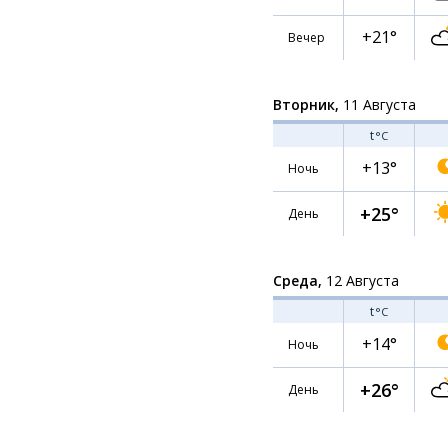
+21°
Вечер
Вторник,
11 Августа
t
°C
+13°
Ночь
+25°
День
Среда,
12 Августа
t
°C
+14°
Ночь
+26°
День