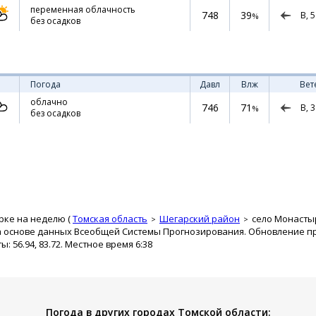
переменная облачность
748
39
В,
5
%
без осадков
Погода
Давл
Влж
Вет
облачно
746
71
В,
3
%
без осадков
рке на неделю (
Томская область
Шегарский район
село Монасты
а основе данных Всеобщей Системы Прогнозирования. Обновление про
 56.94, 83.72. Местное время 6:38
Погода в других городах Томской области: