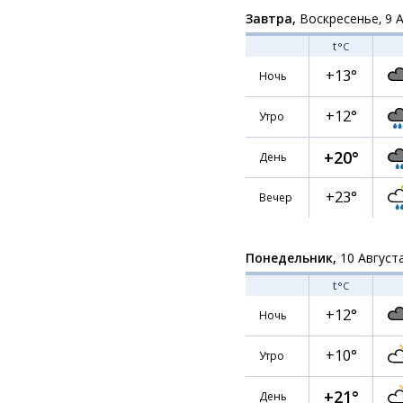
Завтра,
Воскресенье, 9 
t
°C
+13°
Ночь
+12°
Утро
+20°
День
+23°
Вечер
Понедельник,
10 Август
t
°C
+12°
Ночь
+10°
Утро
+21°
День