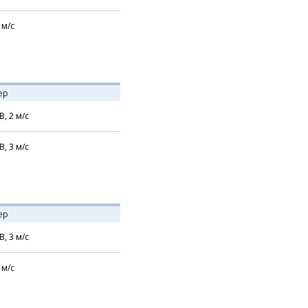
м/с
ер
В,
2
м/с
В,
3
м/с
ер
В,
3
м/с
м/с