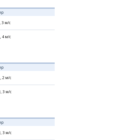
ер
,
3
м/с
,
4
м/с
ер
,
2
м/с
В,
3
м/с
ер
В,
3
м/с