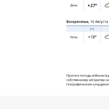
+27°
День
Воскресенье,
16 Августа
t
°C
+18°
Ночь
Прогноз погоды в Монасты
собственному алгоритму н
Географические координаты: