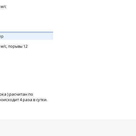
м/с
ер
м/с,
порывы 12
рка
) расчитан по
исходит 4 раза в сутки.