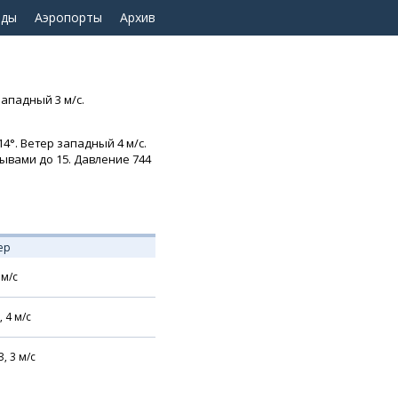
оды
Аэропорты
Архив
западный 3 м/с.
4°. Ветер западный 4 м/с.
рывами до 15. Давление 744
ер
м/с
,
4
м/с
З,
3
м/с