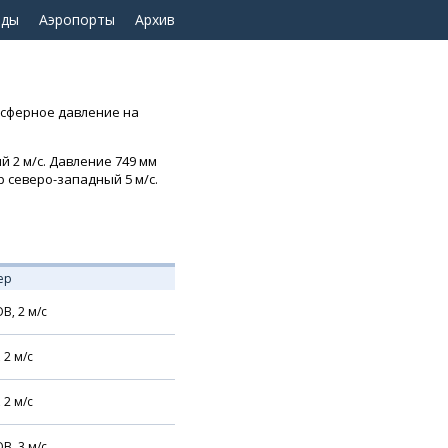
оды
Аэропорты
Архив
тмосферное давление на
й 2 м/с. Давление 749 мм
р северо-западный 5 м/с.
ер
В,
2
м/с
,
2
м/с
,
2
м/с
В,
3
м/с