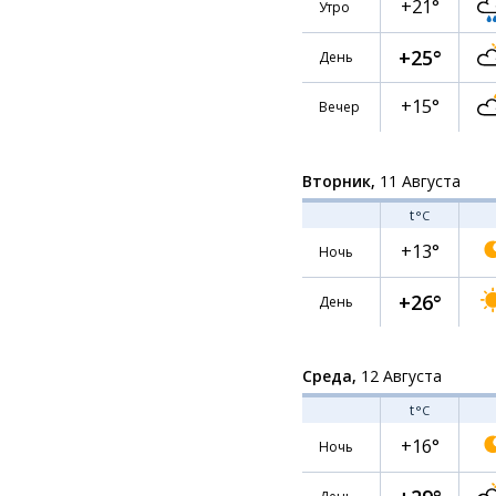
+21°
Утро
+25°
День
+15°
Вечер
Вторник,
11 Августа
t
°C
+13°
Ночь
+26°
День
Среда,
12 Августа
t
°C
+16°
Ночь