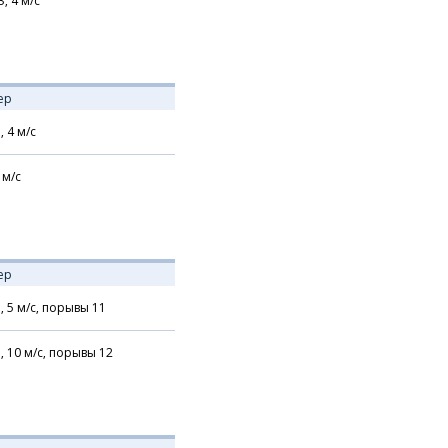
З,
4
м/с
ер
,
4
м/с
м/с
ер
,
5
м/с,
порывы 11
,
10
м/с,
порывы 12