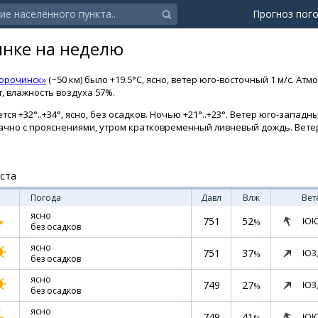
Прогноз пог
инке на неделю
орочинск»
(~50 км) было +19.5°C, ясно, ветер юго-восточный 1 м/с. А
т, влажность воздуха 57%.
ся +32°..+34°, ясно, без осадков. Ночью +21°..+23°. Ветер юго-западны
 облачно с прояснениями, утром кратковременный ливневый дождь. Вете
уста
Погода
Давл
Влж
Вет
ясно
751
52
ЮЮ
%
без осадков
ясно
751
37
ЮЗ
%
без осадков
ясно
749
27
ЮЗ
%
без осадков
ясно
749
41
ЮЮ
%