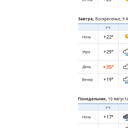
Завтра,
Воскресенье, 9 
t
°C
+22°
Ночь
+29°
Утро
+35°
День
+19°
Вечер
Понедельник,
10 Август
t
°C
+17°
Ночь