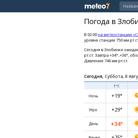
Погода в Злоб
В 02:00
на метеостанции «С
уровне станции 750 мм рт.с
Сегодня в Злобинке ожидает
рт.ст. Завтра +34°..+36°,
Давление 746 мм рт.ст.
Сегодня,
Суббота, 8 Авг
t
°C
+19°
Ночь
+29°
Утро
+34°
День
+25°
Вечер