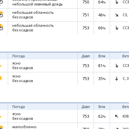
750
64
ССЗ
%
небольшой ливневый дождь
небольшая облачность
751
46
СЗ,
%
без осадков
небольшая облачность
753
66
ССЗ
%
без осадков
Погода
Давл
Влж
Вет
ясно
753
81
ССЗ
%
без осадков
ясно
753
35
С,
3
%
без осадков
Погода
Давл
Влж
Вет
ясно
753
62
ЮВ
%
без осадков
малооблачно