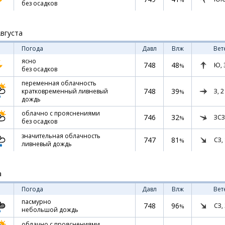
без осадков
Августа
Погода
Давл
Влж
Вет
ясно
748
48
Ю,
%
без осадков
переменная облачность
748
39
З,
2
кратковременный ливневый
%
дождь
облачно с прояснениями
746
32
ЗСЗ
%
без осадков
значительная облачность
747
81
СЗ,
%
ливневый дождь
а
Погода
Давл
Влж
Вет
пасмурно
748
96
СЗ,
%
небольшой дождь
облачно с прояснениями