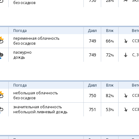
750
28
ЗЮ
%
без осадков
Погода
Давл
Влж
Вет
переменная облачность
749
66
ССЗ
%
без осадков
пасмурно
749
72
С,
3
%
дождь
Погода
Давл
Влж
Вет
небольшая облачность
750
82
ССЗ
%
без осадков
значительная облачность
751
53
ССЗ
%
небольшой ливневый дождь