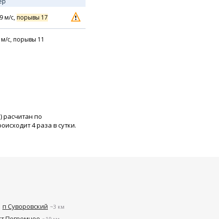
ер
9
м/с,
порывы 17
м/с,
порывы 11
) расчитан по
исходит 4 раза в сутки.
п Суворовский
~3 км
ст Погромное
~19 км