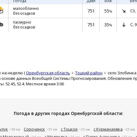
Погода
Давл
Влж
Вет
малооблачно
751
55
СЗ,
%
без осадков
пасмурно
751
35
С,
9
%
без осадков
е на неделю (
Оренбургская область
Тоцкий район
село Злобинка
а основе данных Всеобщей Системы Прогнозирования. Обновление про
 52.45, 52.4. Местное время 3:06
Погода в других городах Оренбургской области:
улук
Сорочинск
с Тоцкое
с Курманаевка
~39 км
~51 км
~25 км
~23 км
п Молодежный
с Медведка
с Павло-Антоновка
~14 км
~21 км
~22 км