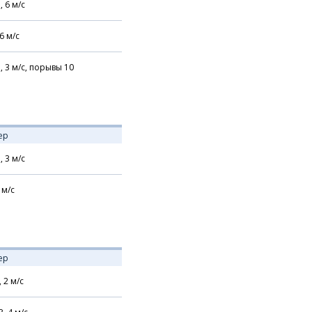
,
6
м/с
6
м/с
,
3
м/с,
порывы 10
ер
,
3
м/с
м/с
ер
,
2
м/с