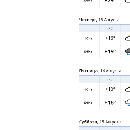
+29°
День
Четверг,
13 Августа
t
°C
+16°
Ночь
+19°
День
Пятница,
14 Августа
t
°C
+10°
Ночь
+16°
День
Суббота,
15 Августа