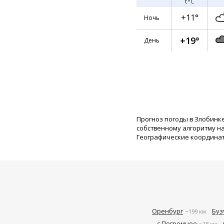
t
°C
+11°
Ночь
+19°
День
Прогноз погоды в Злобинк
собственному алгоритму н
Географические координаты:
Оренбург
Буз
~199 км
с Погромное
~18 км