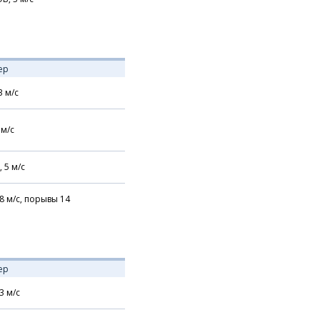
ер
3
м/с
м/с
,
5
м/с
8
м/с,
порывы 14
ер
3
м/с