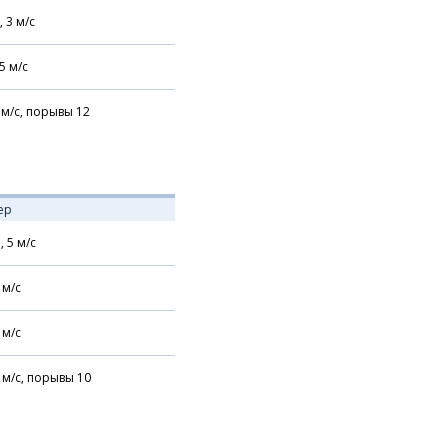
,
3
м/с
5
м/с
м/с,
порывы 12
ер
,
5
м/с
м/с
м/с
м/с,
порывы 10