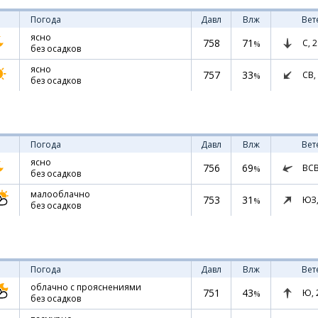
Погода
Давл
Влж
Вет
ясно
758
71
С,
2
%
без осадков
ясно
757
33
СВ,
%
без осадков
Погода
Давл
Влж
Вет
ясно
756
69
ВС
%
без осадков
малооблачно
753
31
ЮЗ
%
без осадков
Погода
Давл
Влж
Вет
облачно с прояснениями
751
43
Ю,
%
без осадков