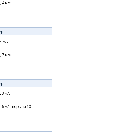
,
4
м/с
ер
4
м/с
,
7
м/с
ер
,
3
м/с
,
6
м/с,
порывы 10