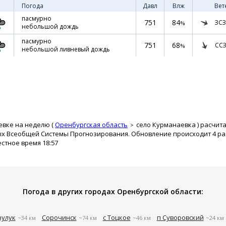
Погода
Давл
Влж
Вет
пасмурно
751
84
ЗСЗ
%
небольшой дождь
пасмурно
751
68
ССЗ
%
небольшой ливневый дождь
евке на неделю (
Оренбургская область
село Курманаевка
) расчит
ых Всеобщей Системы Прогнозирования. Обновление происходит 4 раз
естное время 18:57
Погода в других городах Оренбургской области:
зулук
Сорочинск
с Тоцкое
п Суворовский
~34 км
~74 км
~46 км
~24 км