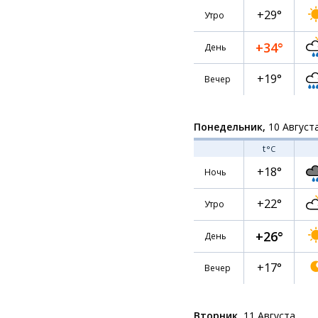
+29°
Утро
+34°
День
+19°
Вечер
Понедельник,
10 Август
t
°C
+18°
Ночь
+22°
Утро
+26°
День
+17°
Вечер
Вторник,
11 Августа