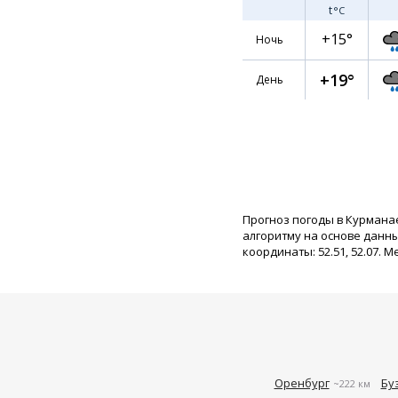
t
°C
+15°
Ночь
+19°
День
Прогноз погоды в Курмана
алгоритму на основе данн
координаты: 52.51, 52.07. М
Оренбург
Бу
~222 км