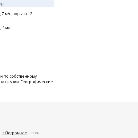
ер
,
7
м/с,
порывы 12
,
4
м/с
ан по собственному
а в сутки. Географические
с Погромное
~32 км