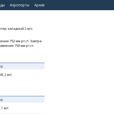
оды
Аэропорты
Архив
етер западный 2 м/с.
ение 752 мм рт.ст. Завтра
вление 750 мм рт.ст.
ер
В,
2
м/с
ер
,
1
м/с