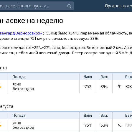
Прогноз пог
анаевке на неделю
вангард Зерносовхоз»
(~55 км) было +34°C, переменная облачность, в
ровне станции 751 мм рт.ст, влажность воздуха 33%.
вке ожидается +25°..+27°, ясно, без осадков. Ветер южный 2 м/с. Давл
лачность, небольшой ливневый дождь. Ветер северо-западный 5 м/с. Да
уста
Погода
Давл
Влж
Вет
ясно
752
39
ЮЮ
%
без осадков
Августа
Погода
Давл
Влж
Вет
ясно
751
53
ЮВ
%
без осадков