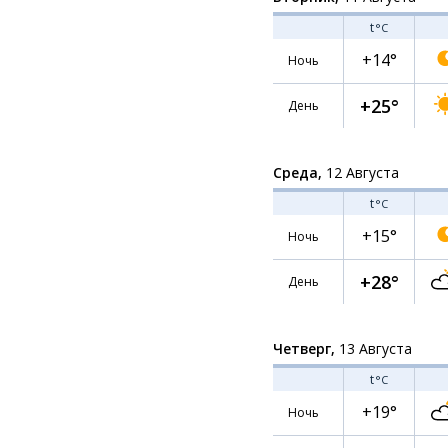
t
°C
+14°
Ночь
+25°
День
Среда,
12 Августа
t
°C
+15°
Ночь
+28°
День
Четверг,
13 Августа
t
°C
+19°
Ночь