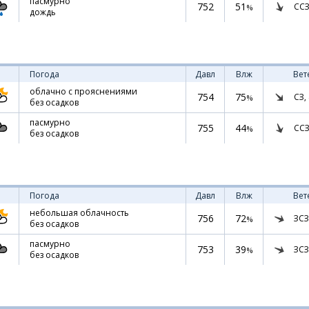
пасмурно
752
51
ССЗ
%
дождь
Погода
Давл
Влж
Вет
облачно с прояснениями
754
75
СЗ,
%
без осадков
пасмурно
755
44
ССЗ
%
без осадков
Погода
Давл
Влж
Вет
небольшая облачность
756
72
ЗСЗ
%
без осадков
пасмурно
753
39
ЗСЗ
%
без осадков