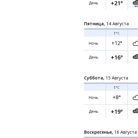
+21°
День
Пятница,
14 Августа
t
°C
+12°
Ночь
+16°
День
Суббота,
15 Августа
t
°C
+8°
Ночь
+19°
День
Воскресенье,
16 Августа