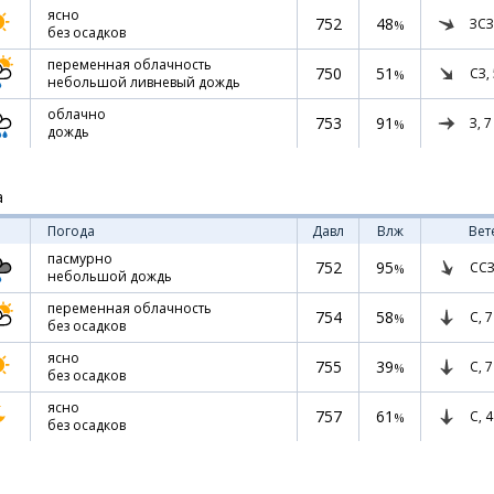
ясно
752
48
ЗСЗ
%
без осадков
переменная облачность
750
51
СЗ,
%
небольшой ливневый дождь
облачно
753
91
З,
7
%
дождь
а
Погода
Давл
Влж
Вет
пасмурно
752
95
ССЗ
%
небольшой дождь
переменная облачность
754
58
С,
7
%
без осадков
ясно
755
39
С,
7
%
без осадков
ясно
757
61
С,
4
%
без осадков