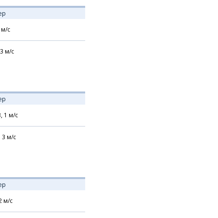
ер
м/с
3
м/с
ер
В,
1
м/с
,
3
м/с
ер
2
м/с