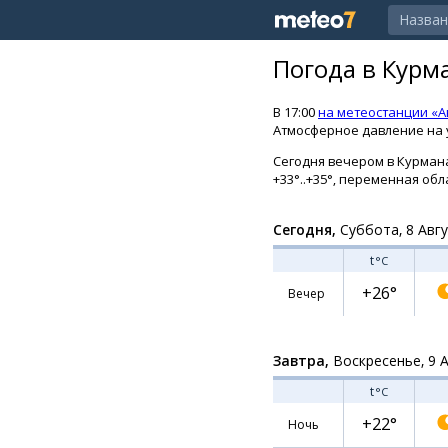
Погода в Курм
В 17:00
на метеостанции «А
Атмосферное давление на у
Сегодня вечером в Курманае
+33°..+35°, переменная об
Сегодня,
Суббота, 8 Авг
t
°C
+26°
Вечер
Завтра,
Воскресенье, 9 
t
°C
+22°
Ночь