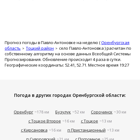
Прогноз погоды в Павло-Антоновке на неделю (
Оренбургская
область
Тоцкий район
село Павло-Антоновка
) расчитан по
собственному алгоритму на основе данных Всеобщей Системы
Прогнозирования. Обновление происходит 4 раза в сутки.
Географические координаты: 52.41, 52.71. Местное время 19:27
Погода в других городах Оренбургской области:
Оренбург
Бузулук
Сорочинск
~178 км
~52 км
~30 км
с Тоцкое Второе
с Тоцкое
~16 км
~13 км
с Кирсановка
п Пристанционный
~16 км
~13 км
п Суворовский
с Погромное
~21 км
~25 км