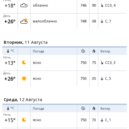
Ночь
+18°
746
90
облачно
ССЗ,
4
День
+26°
748
38
малооблачно
С,
7
Вторник,
11 Августа
°C
Погода
Ветер
Ночь
+13°
750
75
ясно
ССЗ,
3
День
+26°
750
35
ясно
С,
5
Среда,
12 Августа
°C
Погода
Ветер
Ночь
+15°
750
73
ясно
С,
1