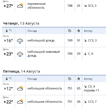
День
переменная
+27°
748
33
ЗСЗ,
3
облачность
Четверг,
13 Августа
°C
Погода
Ветер
Ночь
+16°
749
91
небольшой дождь
ССЗ,
3
День
небольшой ливневый
+23°
749
39
С,
6
дождь
Пятница,
14 Августа
°C
Погода
Ветер
Ночь
СЗ,
4
+12°
751
65
небольшая облачность
порывы 11
День
+22°
751
36
небольшая облачность
ССЗ,
7