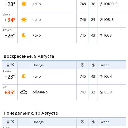
+28°
748
38
ясно
ЮЮЗ,
3
День
+34°
746
29
ясно
ЮЗ,
3
Вечер
+26°
745
43
ясно
Ю,
3
Воскресенье,
9 Августа
°C
Погода
Ветер
Ночь
+23°
745
43
ясно
Ю,
4
День
+35°
743
32
облачно
СЗ,
4
Понедельник,
10 Августа
°C
Погода
Ветер