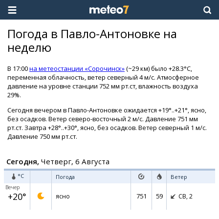
Погода в Павло-Антоновке на
неделю
В 17:00
на метеостанции «Сорочинск»
(~29 км) было +28.3°C,
переменная облачность, ветер северный 4 м/с. Атмосферное
давление на уровне станции 752 мм рт.ст, влажность воздуха
29%.
Сегодня вечером в Павло-Антоновке ожидается +19°..+21°, ясно,
без осадков. Ветер северо-восточный 2 м/с. Давление 751 мм
рт.ст. Завтра +28°..+30°, ясно, без осадков. Ветер северный 1 м/с.
Давление 750 мм рт.ст.
Сегодня,
Четверг, 6 Августа
°C
Погода
Ветер
Вечер
+20°
751
59
ясно
СВ,
2