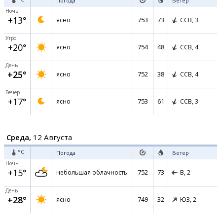
Погода
Ветер
Ночь
+13°
753
73
ясно
ССВ,
3
Утро
+20°
754
48
ясно
ССВ,
4
День
+25°
752
38
ясно
ССВ,
4
Вечер
+17°
753
61
ясно
ССВ,
3
Среда,
12 Августа
°C
Погода
Ветер
Ночь
+15°
752
73
небольшая облачность
В,
2
День
+28°
749
32
ясно
ЮЗ,
2