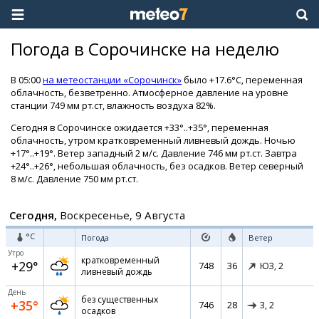
Погода в Сорочинске на неделю
В 05:00
на метеостанции «Сорочинск»
было +17.6°C, переменная
облачность, безветренно. Атмосферное давление на уровне
станции 749 мм рт.ст, влажность воздуха 82%.
Сегодня в Сорочинске ожидается +33°..+35°, переменная
облачность, утром кратковременный ливневый дождь. Ночью
+17°..+19°. Ветер западный 2 м/с. Давление 746 мм рт.ст. Завтра
+24°..+26°, небольшая облачность, без осадков. Ветер северный
8 м/с. Давление 750 мм рт.ст.
Сегодня,
Воскресенье, 9 Августа
°C
Погода
Ветер
Утро
кратковременный
+29°
748
36
ЮЗ,
2
ливневый дождь
День
без существенных
+35°
746
28
З,
2
осадков