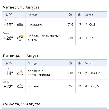
Четверг,
13 Августа
°C
Погода
Ветер
Ночь
+19°
746
47
пасмурно
Ю,
2
День
небольшой ливневый
+26°
745
33
З,
5
дождь
Пятница,
14 Августа
°C
Погода
Ветер
Ночь
облачно с
+14°
746
51
ЮЮЗ,
2
прояснениями
День
+22°
746
32
облачно
ЗЮЗ,
6
Суббота,
15 Августа