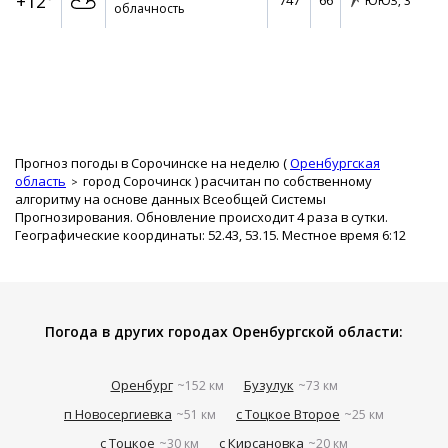
+12°
747
66
ЮЮЗ,
3
облачность
Прогноз погоды в Сорочинске на неделю (
Оренбургская
область
город Сорочинск
) расчитан по собственному
алгоритму на основе данных Всеобщей Системы
Прогнозирования. Обновление происходит 4 раза в сутки.
Географические координаты: 52.43, 53.15. Местное время 6:12
Погода в других городах Оренбургской области:
Оренбург
Бузулук
~152 км
~73 км
п Новосергиевка
с Тоцкое Второе
~51 км
~25 км
с Тоцкое
с Кирсановка
~30 км
~20 км