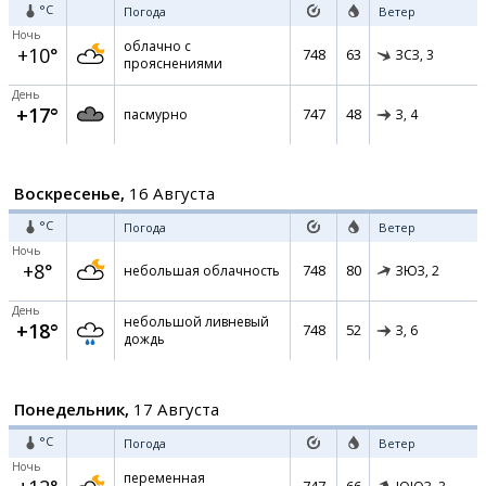
°C
Погода
Ветер
Ночь
облачно с
+10°
748
63
ЗСЗ,
3
прояснениями
День
+17°
747
48
пасмурно
З,
4
Воскресенье,
16 Августа
°C
Погода
Ветер
Ночь
+8°
748
80
небольшая облачность
ЗЮЗ,
2
День
небольшой ливневый
+18°
748
52
З,
6
дождь
Понедельник,
17 Августа
°C
Погода
Ветер
Ночь
переменная