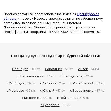
Прогноз погоды в Новосергиевке на неделю (
Оренбургская
область
поселок Новосергиевка
) расчитан по собственному
алгоритму на основе данных Всеобщей Системы
Прогнозирования. Обновление происходит 4 раза в сутки.
Географические координаты: 52.08, 53.65. Местное время 0:07
Погода в других городах Оренбургской области:
Оренбург
Сорочинск
с Илек
~105 км
~51 км
~64 км
п Переволоцкий
с Благодарное
~44 км
~42 км
с Слободка
с Лебяжка
п Октябрьский
~29 км
~7 км
~45 км
с Мустаево
х Южный
с Барабановка
~35 км
~47 км
~17 км
с Матвеевка
п Войковский
~27 км
~39 км
с Суворовка
~50 км