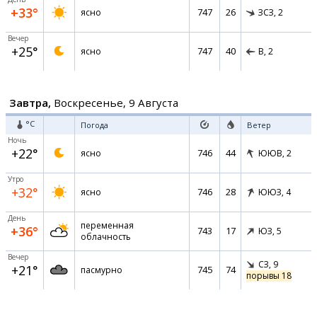
+33°
747
26
ясно
ЗСЗ,
2
Вечер
+25°
747
40
ясно
В,
2
Завтра,
Воскресенье, 9 Августа
°C
Погода
Ветер
Ночь
+22°
746
44
ясно
ЮЮВ,
2
Утро
+32°
746
28
ясно
ЮЮЗ,
4
День
переменная
+36°
743
17
ЮЗ,
5
облачность
Вечер
СЗ,
9
+21°
745
74
пасмурно
порывы 18