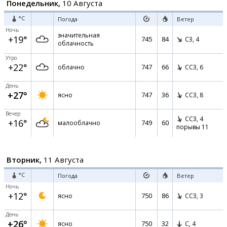
Понедельник,
10 Августа
°C
Погода
Ветер
Ночь
значительная
+19°
745
84
СЗ,
4
облачность
Утро
+22°
747
66
облачно
ССЗ,
6
День
+27°
747
36
ясно
ССЗ,
8
Вечер
ССЗ,
4
+16°
749
60
малооблачно
порывы 11
Вторник,
11 Августа
°C
Погода
Ветер
Ночь
+12°
750
86
ясно
ССЗ,
3
День
+26°
750
32
ясно
С,
4