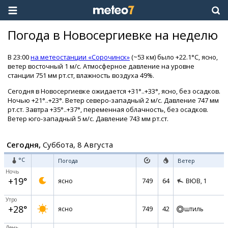
Погода в Новосергиевке на неделю
В 23:00
на метеостанции «Сорочинск»
(~53 км) было +22.1°C, ясно,
ветер восточный 1 м/с. Атмосферное давление на уровне
станции 751 мм рт.ст, влажность воздуха 49%.
Сегодня в Новосергиевке ожидается +31°..+33°, ясно, без осадков.
Ночью +21°..+23°. Ветер северо-западный 2 м/с. Давление 747 мм
рт.ст. Завтра +35°..+37°, переменная облачность, без осадков.
Ветер юго-западный 5 м/с. Давление 743 мм рт.ст.
Сегодня,
Суббота, 8 Августа
°C
Погода
Ветер
Ночь
+19°
749
64
ясно
ВЮВ,
1
Утро
+28°
749
42
ясно
штиль
День