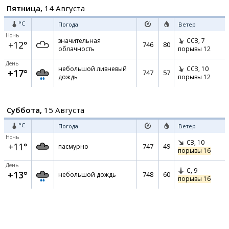
Пятница,
14 Августа
°C
Погода
Ветер
Ночь
значительная
ССЗ,
7
+12°
746
80
облачность
порывы 12
День
небольшой ливневый
ССЗ,
10
+17°
747
57
дождь
порывы 12
Суббота,
15 Августа
°C
Погода
Ветер
Ночь
СЗ,
10
+11°
747
49
пасмурно
порывы 16
День
С,
9
+13°
748
60
небольшой дождь
порывы 16