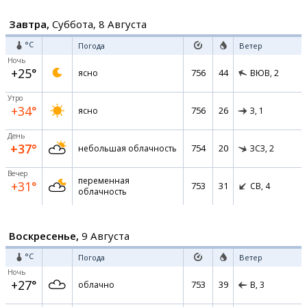
Завтра,
Суббота, 8 Августа
°C
Погода
Ветер
Ночь
+25°
756
44
ясно
ВЮВ,
2
Утро
+34°
756
26
ясно
З,
1
День
+37°
754
20
небольшая облачность
ЗСЗ,
2
Вечер
переменная
+31°
753
31
СВ,
4
облачность
Воскресенье,
9 Августа
°C
Погода
Ветер
Ночь
+27°
753
39
облачно
В,
3