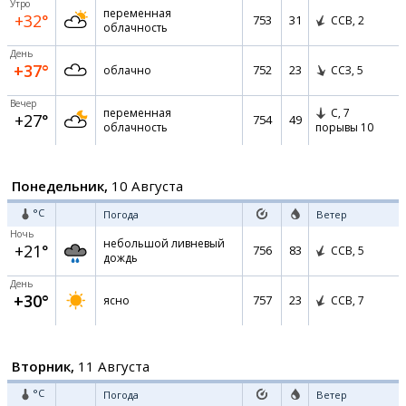
Утро
переменная
+32°
753
31
ССВ,
2
облачность
День
+37°
752
23
облачно
ССЗ,
5
Вечер
переменная
С,
7
+27°
754
49
облачность
порывы 10
Понедельник,
10 Августа
°C
Погода
Ветер
Ночь
небольшой ливневый
+21°
756
83
ССВ,
5
дождь
День
+30°
757
23
ясно
ССВ,
7
Вторник,
11 Августа
°C
Погода
Ветер