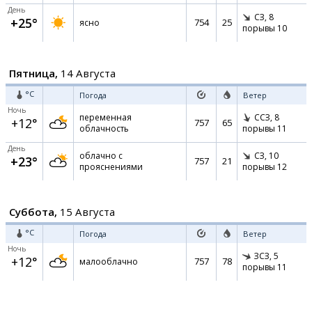
День
СЗ,
8
+25°
754
25
ясно
порывы 10
Пятница,
14 Августа
°C
Погода
Ветер
Ночь
переменная
ССЗ,
8
+12°
757
65
облачность
порывы 11
День
облачно с
СЗ,
10
+23°
757
21
прояснениями
порывы 12
Суббота,
15 Августа
°C
Погода
Ветер
Ночь
ЗСЗ,
5
+12°
757
78
малооблачно
порывы 11