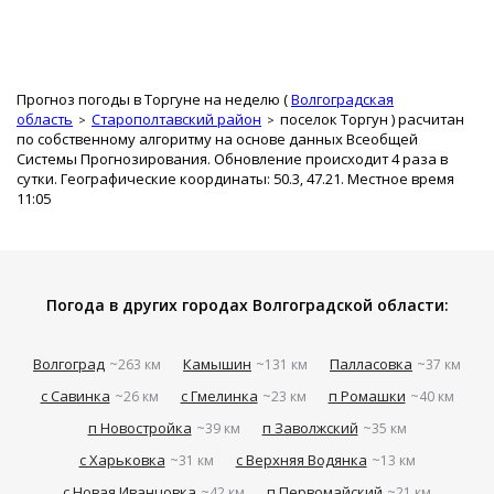
Прогноз погоды в Торгуне на неделю (
Волгоградская
область
Старополтавский район
поселок Торгун
) расчитан
по собственному алгоритму на основе данных Всеобщей
Системы Прогнозирования. Обновление происходит 4 раза в
сутки. Географические координаты: 50.3, 47.21. Местное время
11:05
Погода в других городах Волгоградской области:
Волгоград
Камышин
Палласовка
~263 км
~131 км
~37 км
с Савинка
с Гмелинка
п Ромашки
~26 км
~23 км
~40 км
п Новостройка
п Заволжский
~39 км
~35 км
с Харьковка
с Верхняя Водянка
~31 км
~13 км
с Новая Иванцовка
п Первомайский
~42 км
~21 км