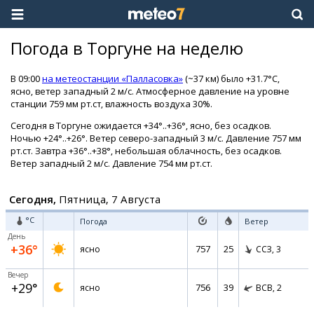
Погода в Торгуне на неделю
В 09:00
на метеостанции «Палласовка»
(~37 км) было +31.7°C,
ясно, ветер западный 2 м/с. Атмосферное давление на уровне
станции 759 мм рт.ст, влажность воздуха 30%.
Сегодня в Торгуне ожидается +34°..+36°, ясно, без осадков.
Ночью +24°..+26°. Ветер северо-западный 3 м/с. Давление 757 мм
рт.ст. Завтра +36°..+38°, небольшая облачность, без осадков.
Ветер западный 2 м/с. Давление 754 мм рт.ст.
Сегодня,
Пятница, 7 Августа
°C
Погода
Ветер
День
+36°
757
25
ясно
ССЗ,
3
Вечер
+29°
756
39
ясно
ВСВ,
2