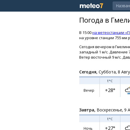
Погода в Гмел
В 15:00
на метеостанции «П
на уровне станции 755 мм р
Сегодня вечером в Гмелинк
западный 1 м/с. Давление 
Ветер восточный 9 м/с. Дав
Сегодня,
Суббота, 8 Авг
t
°C
+28°
Вечер
Завтра,
Воскресенье, 9 
t
°C
+27°
Ночь