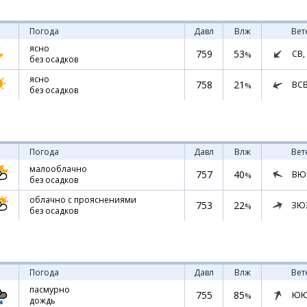
Погода
Давл
Влж
Вет
ясно
759
53
СВ,
%
без осадков
ясно
758
21
ВС
%
без осадков
Погода
Давл
Влж
Вет
малооблачно
757
40
ВЮ
%
без осадков
облачно с прояснениями
753
22
ЗЮ
%
без осадков
Погода
Давл
Влж
Вет
пасмурно
755
85
ЮЮ
%
дождь