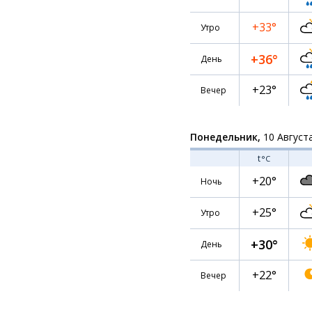
+33°
Утро
+36°
День
+23°
Вечер
Понедельник,
10 Август
t
°C
+20°
Ночь
+25°
Утро
+30°
День
+22°
Вечер