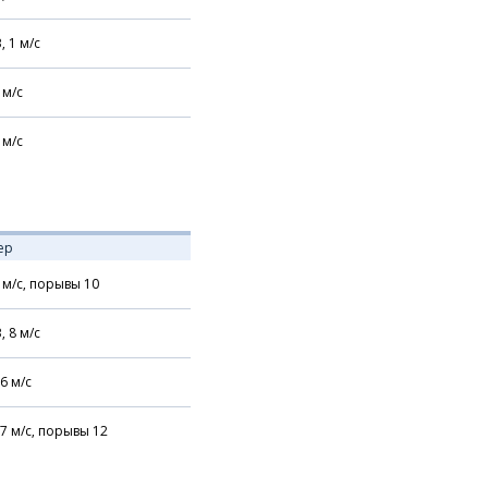
В,
1
м/с
м/с
м/с
ер
м/с,
порывы 10
В,
8
м/с
6
м/с
7
м/с,
порывы 12