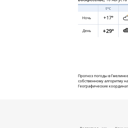
t
°C
+17°
Ночь
+29°
День
Прогноз погоды в Гмелинке
собственному алгоритму н
Географические координаты: