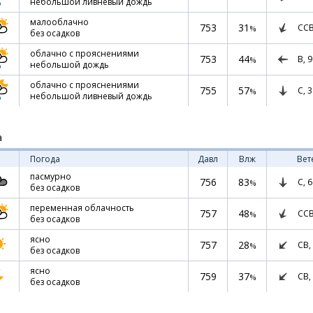
небольшой ливневый дождь
малооблачно
753
31
СС
%
без осадков
облачно с прояснениями
753
44
В,
9
%
небольшой дождь
облачно с прояснениями
755
57
С,
3
%
небольшой ливневый дождь
а
Погода
Давл
Влж
Вет
пасмурно
756
83
С,
6
%
без осадков
переменная облачность
757
48
СС
%
без осадков
ясно
757
28
СВ,
%
без осадков
ясно
759
37
СВ,
%
без осадков