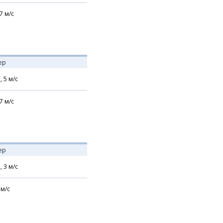
7
м/с
ер
,
5
м/с
7
м/с
ер
,
3
м/с
м/с