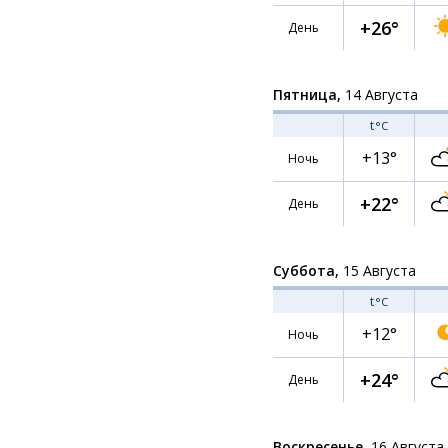
+26°
День
Пятница,
14 Августа
t
°C
+13°
Ночь
+22°
День
Суббота,
15 Августа
t
°C
+12°
Ночь
+24°
День
Воскресенье,
16 Августа