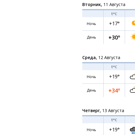
Вторник,
11 Августа
t
°C
+17°
Ночь
+30°
День
Среда,
12 Августа
t
°C
+19°
Ночь
+34°
День
Четверг,
13 Августа
t
°C
+19°
Ночь