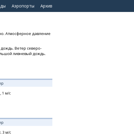
оды
Аэропорты
Архив
нно. Атмосферное давление
 дождь. Ветер северо-
большой ливневый дождь.
ер
,
1
м/с
ер
В,
3
м/с