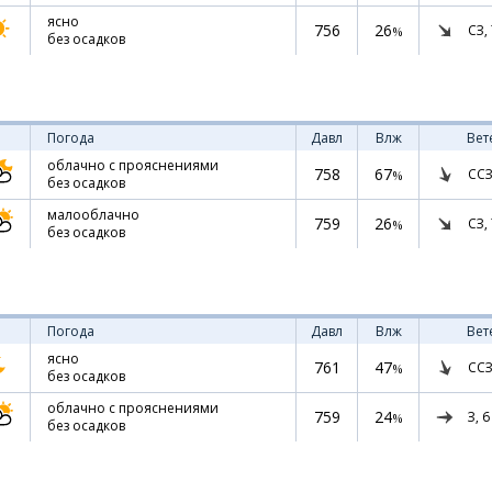
ясно
756
26
СЗ,
%
без осадков
Погода
Давл
Влж
Вет
облачно с прояснениями
758
67
ССЗ
%
без осадков
малооблачно
759
26
СЗ,
%
без осадков
Погода
Давл
Влж
Вет
ясно
761
47
ССЗ
%
без осадков
облачно с прояснениями
759
24
З,
6
%
без осадков