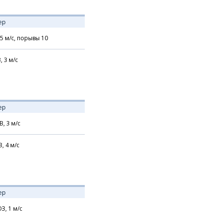
ер
5
м/с,
порывы 10
В,
3
м/с
ер
В,
3
м/с
З,
4
м/с
ер
З,
1
м/с