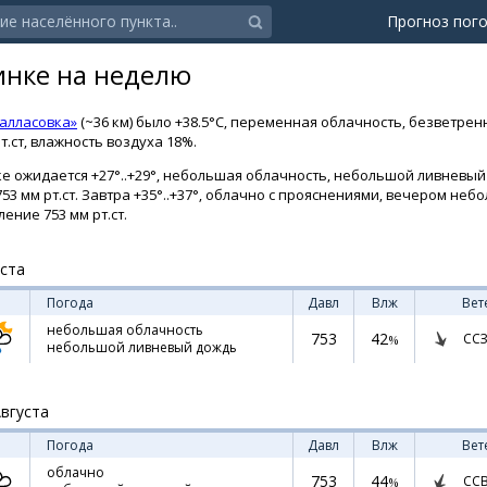
Прогноз пог
инке на неделю
алласовка»
(~36 км) было +38.5°C, переменная облачность, безветре
т.ст, влажность воздуха 18%.
е ожидается +27°..+29°, небольшая облачность, небольшой ливневый
753 мм рт.ст. Завтра +35°..+37°, облачно с прояснениями, вечером не
ление 753 мм рт.ст.
уста
Погода
Давл
Влж
Вет
небольшая облачность
753
42
ССЗ
%
небольшой ливневый дождь
Августа
Погода
Давл
Влж
Вет
облачно
753
44
СС
%