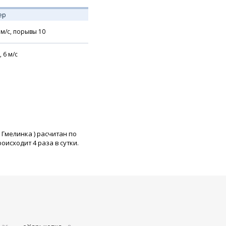
ер
м/с,
порывы 10
,
6
м/с
 Гмелинка
) расчитан по
исходит 4 раза в сутки.