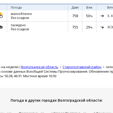
Погода
Давл
Влж
Вет
малооблачно
758
50
З,
4
%
без осадков
пасмурно
755
29
ЗСЗ
%
без осадков
 на неделю (
Волгоградская область
Старополтавский район
село
а основе данных Всеобщей Системы Прогнозирования. Обновление про
 50.38, 46.91. Местное время 16:50
Погода в других городах Волгоградской области: