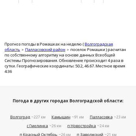
Прогноз погоды в Ромашках на неделю (
Волгоградская
область
Палласовский район
поселок Ромашки
) расчитан
по собственному алгоритму на основе данных Всеобщей
Системы Прогнозирования. Обновление происходит 4 раза в
сутки. Географические координаты: 50.2, 46.67. Местное время
4:36
Погода в других городах Волгоградской области:
Волгоград
Камышин
Палласовка
~227 км
~91 км
~23 км
с Гмелинка
п Новостройка
~26 км
~24 км
п Красный Октябрь
п Заволжский
~26 км
~21 км