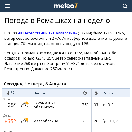
Погода в Ромашках на неделю
В 03:00
на метеостанции «Палласовка»
(~22 км) было +21°C, ясно,
ветер северо-восточный 2 м/с. Атмосферное давление на уровне
станции 761 мм рт.ст, влажность воздуха 44%.
Сегодня в Ромашках ожидается +33°..+35°, малооблачно, без
осадков. Ночью +23°..+25°. Ветер северо-западный 2 м/с.
Давление 760 мм рт.ст. Завтра +35°..+37°, ясно, без осадков.
Безветренно. Давление 757 мм рт.ст.
Сегодня,
Четверг, 6 Августа
°C
Погода
Ветер
Утро
переменная
+28°
762
33
В,
3
облачность
День
+35°
760
26
малооблачно
ССЗ,
2
Вечер