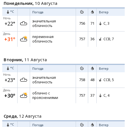
Понедельник,
10 Августа
°C
Погода
Ветер
Ночь
значительная
+22°
756
71
С,
3
облачность
День
переменная
+31°
757
36
ССВ,
7
облачность
Вторник,
11 Августа
°C
Погода
Ветер
Ночь
значительная
+23°
758
48
ССВ,
5
облачность
День
облачно с
+30°
757
37
С,
4
прояснениями
Среда,
12 Августа
°C
Погода
Ветер