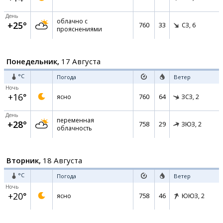
День
облачно с
+25°
760
33
СЗ,
6
прояснениями
Понедельник,
17 Августа
°C
Погода
Ветер
Ночь
+16°
760
64
ясно
ЗСЗ,
2
День
переменная
+28°
758
29
ЗЮЗ,
2
облачность
Вторник,
18 Августа
°C
Погода
Ветер
Ночь
+20°
758
46
ясно
ЮЮЗ,
2