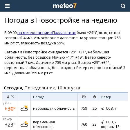
Погода в Новостройке на неделю
В 09:00
на метеостанции «Палласовка»
было +24°C, ясно, ветер
северный 4 м/с. Атмосферное давление на уровне станции 758
мм рт.ст, влажность воздуха 59%.
Сегодня в Новостройке ожидается +29°..+31°, небольшая
облачность, без осадков. Ночью +17°..+19°. Ветер северо-
восточный 7 м/с. Давление 759 мм рт.ст. Завтра +29°..+31°,
переменная облачность, без осадков. Ветер северо-восточный 3
м/с. Давление 759 мм рт.ст.
Сегодня,
Понедельник, 10 Августа
°C
Погода
Ветер
День
+30°
759
25
небольшая облачность
ССВ,
7
Вечер
переменная
ССВ,
7
+23°
760
33
облачность
порывы 13