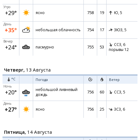
Утро
+29°
758
19
ясно
Ю,
5
День
+35°
754
17
небольшая облачность
ЗЮЗ,
5
Вечер
ССЗ,
6
+24°
755
53
пасмурно
порывы 12
Четверг,
13 Августа
°C
Погода
Ветер
Ночь
небольшой ливневый
+20°
756
60
ССЗ,
5
дождь
День
+27°
756
25
ясно
ЗСЗ,
6
Пятница,
14 Августа