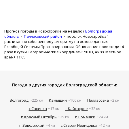
Прогноз погоды в Новостройке на неделю (
Волгоградская
область
Палласовский район
поселок Новостройка
)
расчитан по собственному алгоритму на основе данных
Всеобщей Системы Прогнозирования. Обновление происходит 4
раза в сутки. Географические координаты: 50.03, 46.88. Местное
время 11:09
Погода в других городах Волгоградской области:
Волгоград
Камышин
Палласовка
~225 км
~106 км
~2 км
с Савинка
с Кайсацкое
~17 км
~32 км
п Красный Октябрь
п Ромашки
~25 км
~24 км
п Заволжский
с Старая Иванцовка
~4 км
~12 км