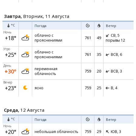
Завтра,
Вторник, 11 Августа
°C
Погода
Ветер
Ночь
облачно с
СВ,
5
+18°
761
49
прояснениями
порывы 12
Утро
облачно с
+25°
761
35
ВСВ,
6
прояснениями
День
переменная
+30°
759
20
ВСВ,
3
облачность
Вечер
+23°
759
25
ясно
В,
4
Среда,
12 Августа
°C
Погода
Ветер
Ночь
+20°
759
29
небольшая облачность
ЮВ,
3