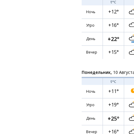
t
°C
+12°
Ночь
+16°
Утро
+22°
День
+15°
Вечер
Понедельник,
10 Август
t
°C
+11°
Ночь
+19°
Утро
+25°
День
+16°
Вечер