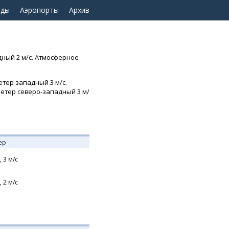
оды
Аэропорты
Архив
дный 2 м/с. Атмосферное
етер западный 3 м/с.
Ветер северо-западный 3 м/
ер
,
3
м/с
,
2
м/с