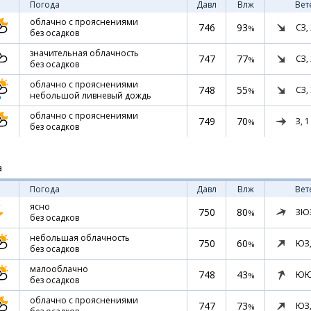
Погода
Давл
Влж
Вет
облачно с прояснениями
746
93
СЗ,
%
без осадков
значительная облачность
747
77
СЗ,
%
без осадков
облачно с прояснениями
748
55
СЗ,
%
небольшой ливневый дождь
облачно с прояснениями
749
70
З,
1
%
без осадков
а
Погода
Давл
Влж
Вет
ясно
750
80
ЗЮ
%
без осадков
небольшая облачность
750
60
ЮЗ
%
без осадков
малооблачно
748
43
ЮЮ
%
без осадков
облачно с прояснениями
747
73
ЮЗ
%