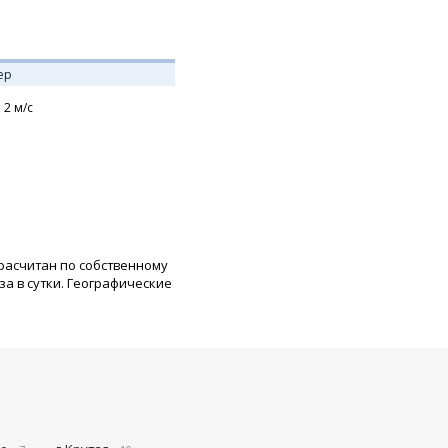
ер
,
2
м/с
 расчитан по собственному
а в сутки. Географические