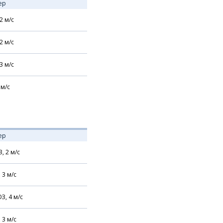
ер
2
м/с
2
м/с
3
м/с
м/с
ер
З,
2
м/с
,
3
м/с
З,
4
м/с
,
3
м/с