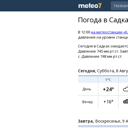
Погода в Садк
В 12:00
на метеостанции «
давление на уровне станции
Сегодня в Садках ожидается
Давление 745 мм рт.ст. За
с. Давление 748 мм рт.ст.
Сегодня,
Суббота, 8 Авг
t
°C
+24°
День
+16°
Вечер
Завтра,
Воскресенье, 9 