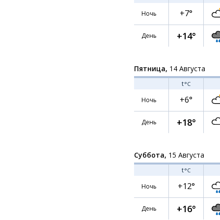
+7°
Ночь
+14°
День
Пятница,
14 Августа
t
°C
+6°
Ночь
+18°
День
Суббота,
15 Августа
t
°C
+12°
Ночь
+16°
День