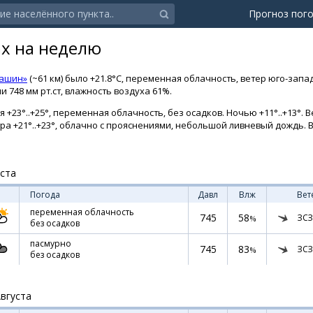
Прогноз пог
ах на неделю
Кашин»
(~61 км) было +21.8°C, переменная облачность, ветер юго-запа
 748 мм рт.ст, влажность воздуха 61%.
 +23°..+25°, переменная облачность, без осадков. Ночью +11°..+13°. В
втра +21°..+23°, облачно с прояснениями, небольшой ливневый дождь. 
уста
Погода
Давл
Влж
Вет
переменная облачность
745
58
ЗСЗ
%
без осадков
пасмурно
745
83
ЗСЗ
%
без осадков
Августа