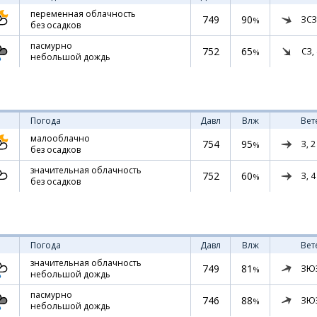
переменная облачность
749
90
ЗСЗ
%
без осадков
пасмурно
752
65
СЗ,
%
небольшой дождь
Погода
Давл
Влж
Вет
малооблачно
754
95
З,
2
%
без осадков
значительная облачность
752
60
З,
4
%
без осадков
Погода
Давл
Влж
Вет
значительная облачность
749
81
ЗЮ
%
небольшой дождь
пасмурно
746
88
ЗЮ
%
небольшой дождь