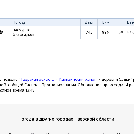
Погода
Давл
Влж
Вет
пасмурно
743
89
ЮЗ
%
без осадков
а неделю (
Тверская область
Калязинский район
деревня Садки
)
ых Всеобщей Системы Прогнозирования. Обновление происходит 4 раз
естное время 13:48
Погода в других городах Тверской области: