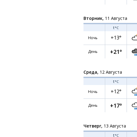
Вторник,
11 Августа
t
°C
+13°
Ночь
+21°
День
Среда,
12 Августа
t
°C
+12°
Ночь
+17°
День
Четверг,
13 Августа
t
°C