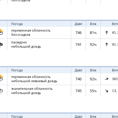
без осадков
Погода
Давл
Влж
Вет
переменная облачность
746
81
Ю,
%
без осадков
пасмурно
741
92
Ю,
%
небольшой дождь
Погода
Давл
Влж
Вет
переменная облачность
740
92
ЗЮ
%
небольшой ливневый дождь
значительная облачность
745
55
СЗ,
%
небольшой дождь
Погода
Давл
Влж
Вет