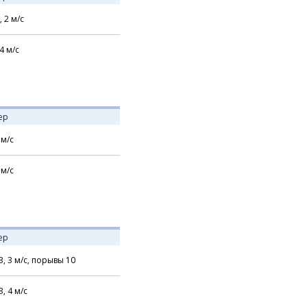
,
2
м/с
4
м/с
ер
м/с
м/с
ер
З,
3
м/с,
порывы 10
З,
4
м/с