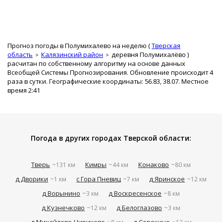
Прогноз погоды в Полумихалево на неделю (
Тверская
область
Калязинский район
деревня Полумихалёво
)
расчитан по собственному алгоритму на основе данных
Всеобщей Системы Прогнозирования. Обновление происходит 4
раза в сутки. Географические координаты: 56.83, 38.07. Местное
время 2:41
Погода в других городах Тверской области:
Тверь
Кимры
Конаково
~131 км
~44 км
~80 км
д Дворики
с Гора Пневиц
д Яринское
~1 км
~7 км
~12 км
д Ворынино
д Воскресенское
~3 км
~8 км
д Кузнечково
д Белоглазово
~12 км
~3 км