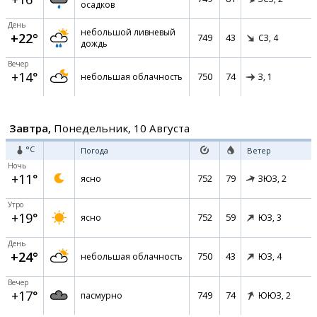
осадков
День
небольшой ливневый
+22°
749
43
СЗ,
4
дождь
Вечер
+14°
750
74
небольшая облачность
З,
1
Завтра,
Понедельник, 10 Августа
°C
Погода
Ветер
Ночь
+11°
752
79
ясно
ЗЮЗ,
2
Утро
+19°
752
59
ясно
ЮЗ,
3
День
+24°
750
43
небольшая облачность
ЮЗ,
4
Вечер
+17°
749
74
пасмурно
ЮЮЗ,
2