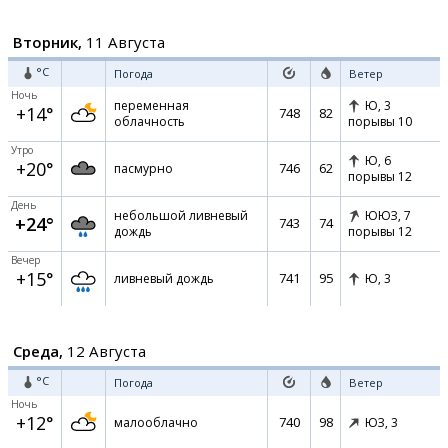
Вторник,
11 Августа
°C
Погода
Ветер
Ночь
переменная
Ю,
3
+14°
748
82
облачность
порывы 10
Утро
Ю,
6
+20°
746
62
пасмурно
порывы 12
День
небольшой ливневый
ЮЮЗ,
7
+24°
743
74
дождь
порывы 12
Вечер
+15°
741
95
ливневый дождь
Ю,
3
Среда,
12 Августа
°C
Погода
Ветер
Ночь
+12°
740
98
малооблачно
ЮЗ,
3