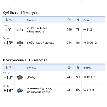
Суббота,
15 Августа
°C
Погода
Ветер
Ночь
значительная
+9°
746
78
З,
2
облачность
День
+13°
744
96
небольшой дождь
ЗЮЗ,
2
Воскресенье,
16 Августа
°C
Погода
Ветер
Ночь
+13°
743
99
дождь
ЮЗ,
2
День
ливневый дождь,
+19°
743
86
СЗ,
3
возможна гроза