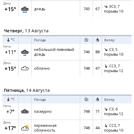
День
ЗСЗ,
7
+15°
743
67
дождь
порывы 10
Четверг,
13 Августа
°C
Погода
Ветер
Ночь
небольшой ливневый
СЗ,
5
+11°
746
88
дождь
порывы 10
День
ССЗ,
7
+15°
748
47
облачно
порывы 12
Пятница,
14 Августа
°C
Погода
Ветер
Ночь
СЗ,
6
+7°
748
71
пасмурно
порывы 12
День
переменная
ССЗ,
7
+17°
748
44
облачность
порывы 10