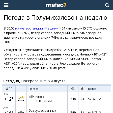
Погода в Полумихалево на неделю
В 00:00
на метеостанции «Кашин»
(~64 км) было +15.5°C, облачно
с прояснениями, ветер северо-западный 1 м/с. Атмосферное
давление на уровне станции 749 мм рт.ст, влажность воздуха
94%.
Сегодня в Полумихалево ожидается +21°..+23°, переменная
облачность, утром без существенных осадков. Ночью +10°..+12°.
Ветер северо-западный 4 м/с. Давление 749 мм рт.ст. Завтра
+23°..+25°, небольшая облачность, без осадков. Ветер юго-
западный 4 м/с. Давление 750 мм рт.ст.
Сегодня,
Воскресенье, 9 Августа
°C
Погода
Ветер
Ночь
облачно с
+12°
748
93
ЗСЗ,
2
прояснениями
Утро
без существенных
+16°
749
81
ЗСЗ,
2