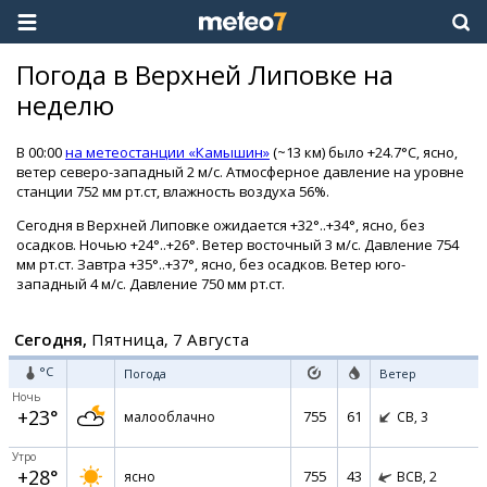
Погода в Верхней Липовке на
неделю
В 00:00
на метеостанции «Камышин»
(~13 км) было +24.7°C, ясно,
ветер северо-западный 2 м/с. Атмосферное давление на уровне
станции 752 мм рт.ст, влажность воздуха 56%.
Сегодня в Верхней Липовке ожидается +32°..+34°, ясно, без
осадков. Ночью +24°..+26°. Ветер восточный 3 м/с. Давление 754
мм рт.ст. Завтра +35°..+37°, ясно, без осадков. Ветер юго-
западный 4 м/с. Давление 750 мм рт.ст.
Сегодня,
Пятница, 7 Августа
°C
Погода
Ветер
Ночь
+23°
755
61
малооблачно
СВ,
3
Утро
+28°
755
43
ясно
ВСВ,
2