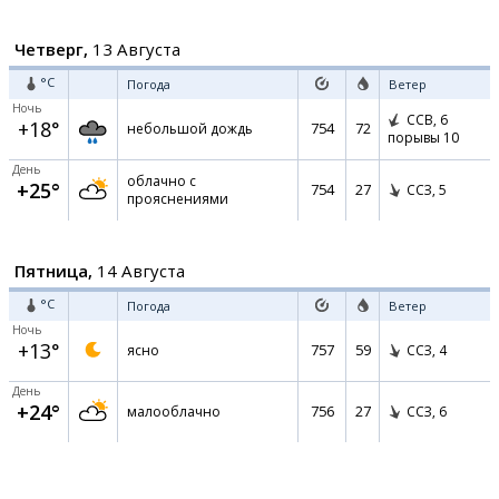
Четверг,
13 Августа
°C
Погода
Ветер
Ночь
ССВ,
6
+18°
754
72
небольшой дождь
порывы 10
День
облачно с
+25°
754
27
ССЗ,
5
прояснениями
Пятница,
14 Августа
°C
Погода
Ветер
Ночь
+13°
757
59
ясно
ССЗ,
4
День
+24°
756
27
малооблачно
ССЗ,
6