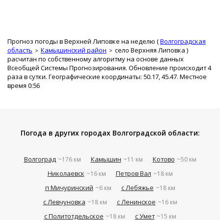
Прогноз погоды в Верхней Липовке на неделю (
Волгоградская
область
Камышинский район
село Верхняя Липовка
)
расчитан по собственному алгоритму на основе данных
Всеобщей Системы Прогнозирования. Обновление происходит 4
раза в сутки. Географические координаты: 50.17, 45.47. Местное
время 0:56
Погода в других городах Волгоградской области:
Волгоград
Камышин
Котово
~176 км
~11 км
~50 км
Николаевск
Петров Вал
~16 км
~18 км
п Мичуринский
с Лебяжье
~6 км
~18 км
с Левчуновка
с Ленинское
~18 км
~16 км
с Политотдельское
с Умет
~18 км
~15 км