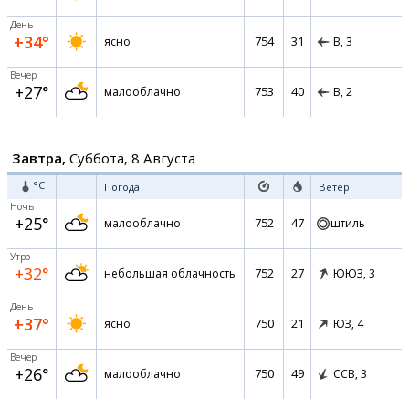
День
+34°
754
31
ясно
В,
3
Вечер
+27°
753
40
малооблачно
В,
2
Завтра,
Суббота, 8 Августа
°C
Погода
Ветер
Ночь
+25°
752
47
малооблачно
штиль
Утро
+32°
752
27
небольшая облачность
ЮЮЗ,
3
День
+37°
750
21
ясно
ЮЗ,
4
Вечер
+26°
750
49
малооблачно
ССВ,
3