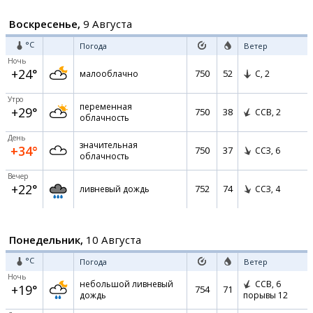
Воскресенье,
9 Августа
°C
Погода
Ветер
Ночь
+24°
750
52
малооблачно
С,
2
Утро
переменная
+29°
750
38
ССВ,
2
облачность
День
значительная
+34°
750
37
ССЗ,
6
облачность
Вечер
+22°
752
74
ливневый дождь
ССЗ,
4
Понедельник,
10 Августа
°C
Погода
Ветер
Ночь
небольшой ливневый
ССВ,
6
+19°
754
71
дождь
порывы 12