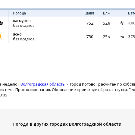
Погода
Давл
Влж
Вет
пасмурно
752
52
ЮЮ
%
без осадков
ясно
750
25
ЗСЗ
%
без осадков
а неделю (
Волгоградская область
город Котово
) расчитан по собст
истемы Прогнозирования. Обновление происходит 4 раза в сутки. Ге
9:05
Погода в других городах Волгоградской области: