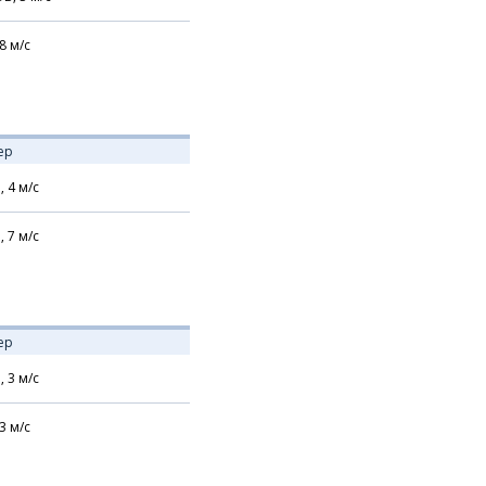
8
м/с
ер
,
4
м/с
,
7
м/с
ер
,
3
м/с
3
м/с