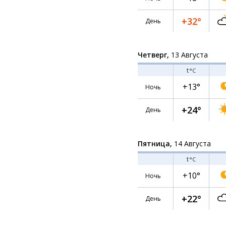
+32°
День
Четверг,
13 Августа
t
°C
+13°
Ночь
+24°
День
Пятница,
14 Августа
t
°C
+10°
Ночь
+22°
День