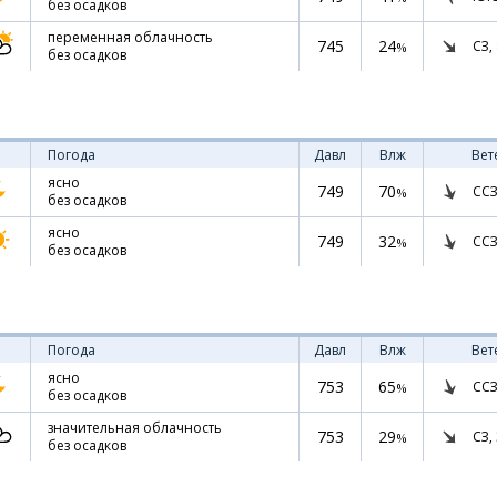
без осадков
переменная облачность
745
24
СЗ,
%
без осадков
Погода
Давл
Влж
Вет
ясно
749
70
ССЗ
%
без осадков
ясно
749
32
ССЗ
%
без осадков
Погода
Давл
Влж
Вет
ясно
753
65
ССЗ
%
без осадков
значительная облачность
753
29
СЗ,
%
без осадков