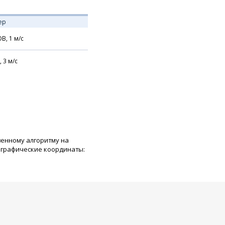
ер
В,
1
м/с
,
3
м/с
венному алгоритму на
ографические координаты: