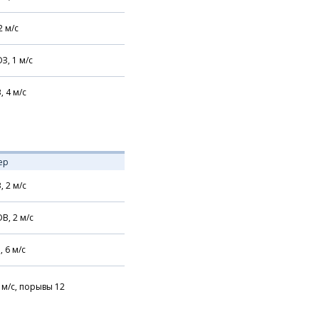
2
м/с
З,
1
м/с
В,
4
м/с
ер
В,
2
м/с
В,
2
м/с
,
6
м/с
м/с,
порывы 12