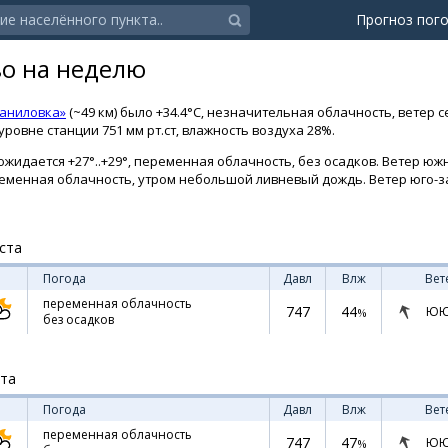
Прогноз пог
во на неделю
Даниловка»
(~49 км) было +34.4°C, незначительная облачность, ветер с
ровне станции 751 мм рт.ст, влажность воздуха 28%.
ожидается +27°..+29°, переменная облачность, без осадков. Ветер южн
 переменная облачность, утром небольшой ливневый дождь. Ветер юго-
ста
Погода
Давл
Влж
Вет
переменная облачность
747
44
ЮЮ
%
без осадков
ста
Погода
Давл
Влж
Вет
переменная облачность
747
47
ЮЮ
%