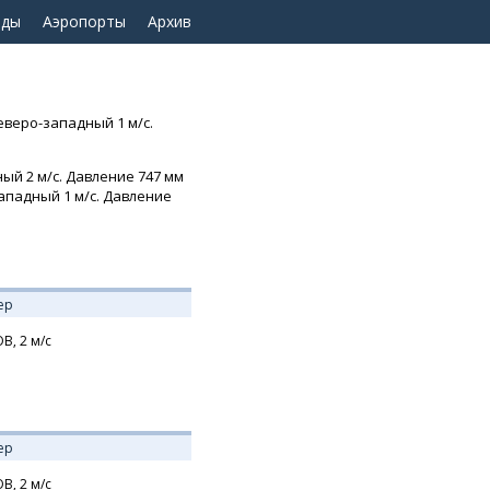
оды
Аэропорты
Архив
еверо-западный 1 м/с.
ый 2 м/с. Давление 747 мм
западный 1 м/с. Давление
ер
В,
2
м/с
ер
В,
2
м/с