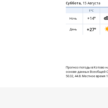
Суббота,
15 Августа
t
°C
+14°
Ночь
+27°
День
Прогноз погоды в Котово н
основе данных Всеобщей С
50.32, 44.8. Местное время 1