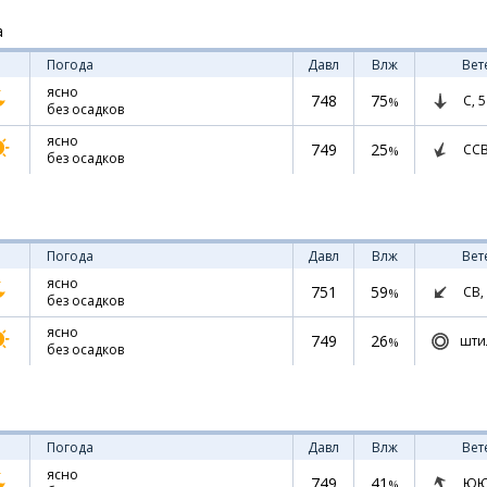
а
Погода
Давл
Влж
Вет
ясно
748
75
С,
5
%
без осадков
ясно
749
25
СС
%
без осадков
Погода
Давл
Влж
Вет
ясно
751
59
СВ,
%
без осадков
ясно
749
26
шти
%
без осадков
Погода
Давл
Влж
Вет
ясно
749
41
ЮЮ
%