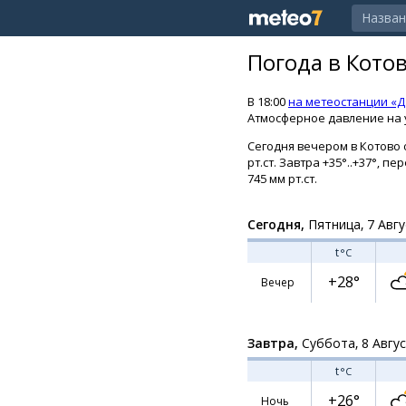
Погода в Кото
В 18:00
на метеостанции «
Атмосферное давление на у
Сегодня вечером в Котово 
рт.ст. Завтра +35°..+37°,
745 мм рт.ст.
Сегодня,
Пятница, 7 Авгу
t
°C
+28°
Вечер
Завтра,
Суббота, 8 Авгу
t
°C
+26°
Ночь