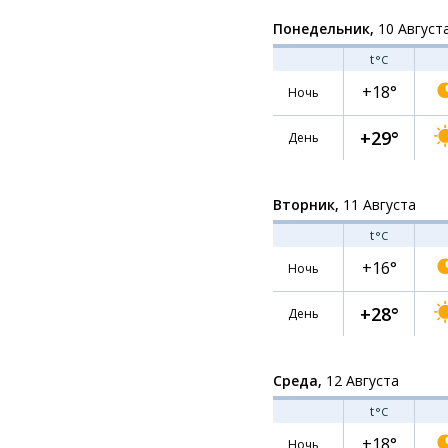
Понедельник,
10 Август
t
°C
+18°
Ночь
+29°
День
Вторник,
11 Августа
t
°C
+16°
Ночь
+28°
День
Среда,
12 Августа
t
°C
+18°
Ночь