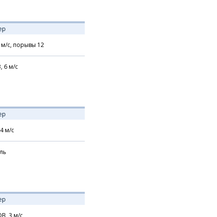
ер
м/с,
порывы 12
В,
6
м/с
ер
4
м/с
ль
ер
В,
3
м/с