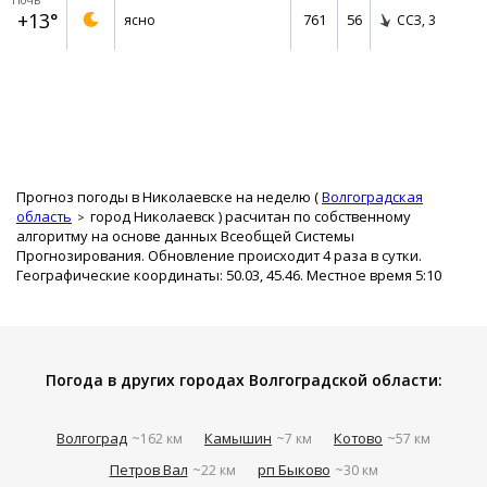
Ночь
+13°
761
56
ясно
ССЗ,
3
Прогноз погоды в Николаевске на неделю (
Волгоградская
область
город Николаевск
) расчитан по собственному
алгоритму на основе данных Всеобщей Системы
Прогнозирования. Обновление происходит 4 раза в сутки.
Географические координаты: 50.03, 45.46. Местное время 5:10
Погода в других городах Волгоградской области:
Волгоград
Камышин
Котово
~162 км
~7 км
~57 км
Петров Вал
рп Быково
~22 км
~30 км