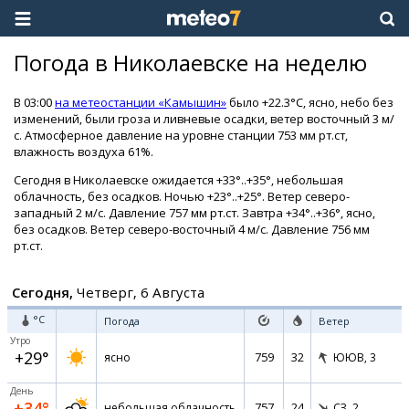
Погода в Николаевске на неделю
В 03:00
на метеостанции «Камышин»
было +22.3°C, ясно, небо без
изменений, были гроза и ливневые осадки, ветер восточный 3 м/
с. Атмосферное давление на уровне станции 753 мм рт.ст,
влажность воздуха 61%.
Сегодня в Николаевске ожидается +33°..+35°, небольшая
облачность, без осадков. Ночью +23°..+25°. Ветер северо-
западный 2 м/с. Давление 757 мм рт.ст. Завтра +34°..+36°, ясно,
без осадков. Ветер северо-восточный 4 м/с. Давление 756 мм
рт.ст.
Сегодня,
Четверг, 6 Августа
°C
Погода
Ветер
Утро
+29°
759
32
ясно
ЮЮВ,
3
День
+34°
757
24
небольшая облачность
СЗ,
2