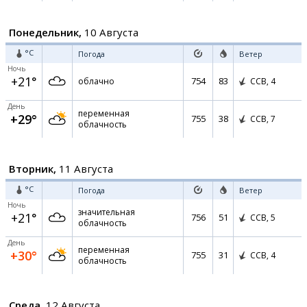
Понедельник,
10 Августа
°C
Погода
Ветер
Ночь
+21°
754
83
облачно
ССВ,
4
День
переменная
+29°
755
38
ССВ,
7
облачность
Вторник,
11 Августа
°C
Погода
Ветер
Ночь
значительная
+21°
756
51
ССВ,
5
облачность
День
переменная
+30°
755
31
ССВ,
4
облачность
Среда,
12 Августа