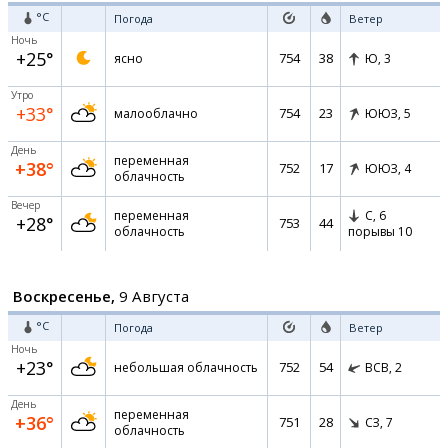
°C
Погода
Ветер
Ночь
+25°
754
38
ясно
Ю,
3
Утро
+33°
754
23
малооблачно
ЮЮЗ,
5
День
переменная
+38°
752
17
ЮЮЗ,
4
облачность
Вечер
переменная
С,
6
+28°
753
44
облачность
порывы 10
Воскресенье,
9 Августа
°C
Погода
Ветер
Ночь
+23°
752
54
небольшая облачность
ВСВ,
2
День
переменная
+36°
751
28
СЗ,
7
облачность