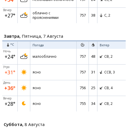
Вечер
облачно с
+27°
757
38
С,
2
прояснениями
Завтра,
Пятница, 7 Августа
°C
Погода
Ветер
Ночь
+24°
757
48
малооблачно
СВ,
2
Утро
+31°
757
31
ясно
ССВ,
3
День
+36°
756
25
ясно
СВ,
4
Вечер
+28°
755
34
ясно
СВ,
2
Суббота,
8 Августа