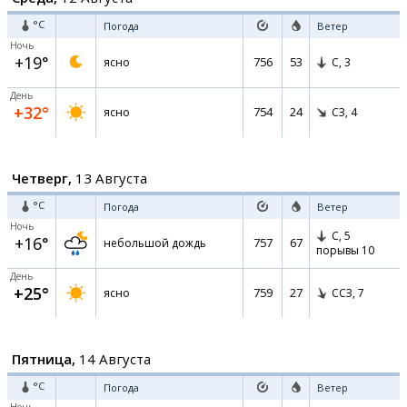
°C
Погода
Ветер
Ночь
+19°
756
53
ясно
С,
3
День
+32°
754
24
ясно
СЗ,
4
Четверг,
13 Августа
°C
Погода
Ветер
Ночь
С,
5
+16°
757
67
небольшой дождь
порывы 10
День
+25°
759
27
ясно
ССЗ,
7
Пятница,
14 Августа
°C
Погода
Ветер