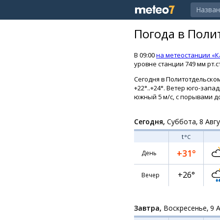
Погода в Поли
В 09:00
на метеостанции «
уровне станции 749 мм рт.с
Сегодня в Политотдельско
+22°..+24°. Ветер юго-запа
южный 5 м/с, с порывами до
Сегодня,
Суббота, 8 Авг
t
°C
+31°
День
+26°
Вечер
Завтра,
Воскресенье, 9 