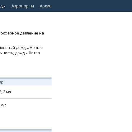
оды
Аэропорты
Архив
Атмосферное давление на
ливневый дождь. Ночью
ачность, дождь. Ветер
ер
З,
2
м/с
м/с