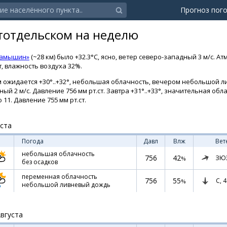
Прогноз пог
тотдельском на неделю
Камышин»
(~28 км) было +32.3°C, ясно, ветер северо-западный 3 м/с. 
т, влажность воздуха 32%.
м ожидается +30°..+32°, небольшая облачность, вечером небольшой 
дный 2 м/с. Давление 756 мм рт.ст. Завтра +31°..+33°, значительная обл
 11. Давление 755 мм рт.ст.
уста
Погода
Давл
Влж
Вет
небольшая облачность
756
42
ЗЮ
%
без осадков
переменная облачность
756
55
С,
4
%
небольшой ливневый дождь
Августа