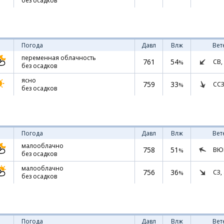
без осадков
Погода
Давл
Влж
Вет
переменная облачность
761
54
СВ,
%
без осадков
ясно
759
33
ССЗ
%
без осадков
Погода
Давл
Влж
Вет
малооблачно
758
51
ВЮ
%
без осадков
малооблачно
756
36
СЗ,
%
без осадков
Погода
Давл
Влж
Вет