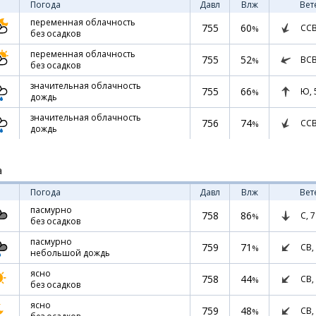
Погода
Давл
Влж
Вет
переменная облачность
755
60
СС
%
без осадков
переменная облачность
755
52
ВС
%
без осадков
значительная облачность
755
66
Ю,
%
дождь
значительная облачность
756
74
СС
%
дождь
а
Погода
Давл
Влж
Вет
пасмурно
758
86
С,
7
%
без осадков
пасмурно
759
71
СВ,
%
небольшой дождь
ясно
758
44
СВ,
%
без осадков
ясно
759
48
СВ,
%