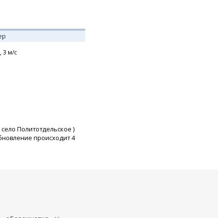
ер
,
3
м/с
село Политотдельское
)
бновление происходит 4