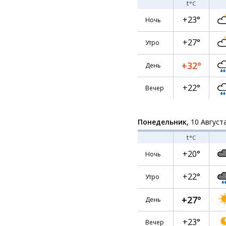
t
°C
+23°
Ночь
+27°
Утро
+32°
День
+22°
Вечер
Понедельник,
10 Август
t
°C
+20°
Ночь
+22°
Утро
+27°
День
+23°
Вечер