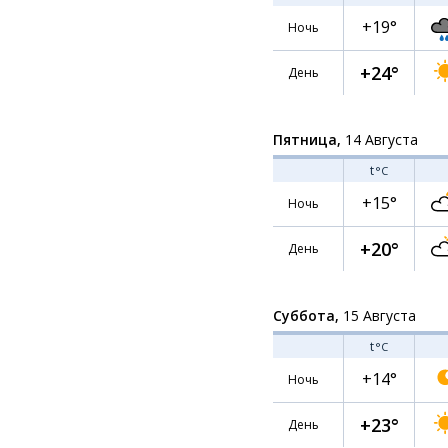
+19°
Ночь
+24°
День
Пятница,
14 Августа
t
°C
+15°
Ночь
+20°
День
Суббота,
15 Августа
t
°C
+14°
Ночь
+23°
День