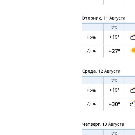
Вторник,
11 Августа
t
°C
+19°
Ночь
+27°
День
Среда,
12 Августа
t
°C
+19°
Ночь
+30°
День
Четверг,
13 Августа
t
°C