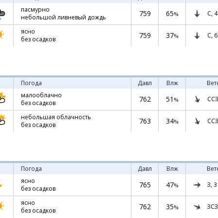
пасмурно
759
65
С,
4
%
небольшой ливневый дождь
ясно
759
37
С,
6
%
без осадков
Погода
Давл
Влж
Вет
малооблачно
762
51
ССЗ
%
без осадков
небольшая облачность
763
34
ССЗ
%
без осадков
Погода
Давл
Влж
Вет
ясно
765
47
З,
3
%
без осадков
ясно
762
35
ЗСЗ
%
без осадков