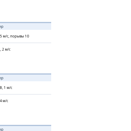
ер
5
м/с,
порывы 10
,
2
м/с
ер
В,
1
м/с
4
м/с
ер