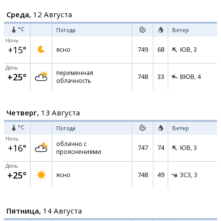
Среда,
12 Августа
°C
Погода
Ветер
Ночь
+15°
749
68
ясно
ЮВ,
3
День
переменная
+25°
748
33
ВЮВ,
4
облачность
Четверг,
13 Августа
°C
Погода
Ветер
Ночь
облачно с
+16°
747
74
ЮВ,
3
прояснениями
День
+25°
748
49
ясно
ЗСЗ,
3
Пятница,
14 Августа