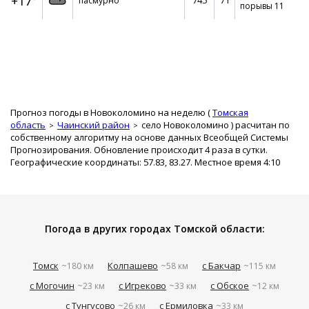
+17°
745
71
пасмурно
порывы 11
Прогноз погоды в Новоколомино на неделю (
Томская
область
Чаинский район
село Новоколомино
) расчитан по
собственному алгоритму на основе данных Всеобщей Системы
Прогнозирования. Обновление происходит 4 раза в сутки.
Географические координаты: 57.83, 83.27. Местное время 4:10
Погода в других городах Томской области:
Томск
Колпашево
с Бакчар
~180 км
~58 км
~115 км
с Могочин
с Игреково
с Обское
~23 км
~33 км
~12 км
с Тунгусово
с Ермиловка
~26 км
~33 км