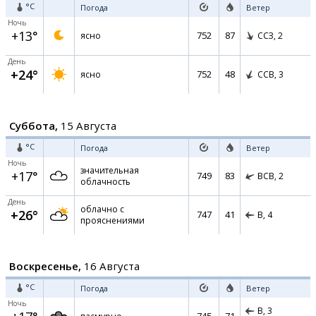
°C
Погода
Ветер
Ночь
+13°
752
87
ясно
ССЗ,
2
День
+24°
752
48
ясно
ССВ,
3
Суббота,
15 Августа
°C
Погода
Ветер
Ночь
значительная
+17°
749
83
ВСВ,
2
облачность
День
облачно с
+26°
747
41
В,
4
прояснениями
Воскресенье,
16 Августа
°C
Погода
Ветер
Ночь
В,
3