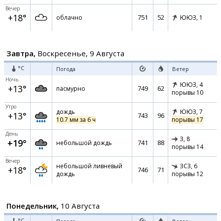
Вечер
+18°
751
52
облачно
ЮЮЗ,
1
Завтра,
Воскресенье, 9 Августа
°C
Погода
Ветер
Ночь
ЮЮЗ,
4
+13°
749
62
пасмурно
порывы 10
Утро
дождь
ЮЮЗ,
7
+13°
743
96
10.7 мм за 6 ч
порывы 17
День
З,
8
+19°
741
88
небольшой дождь
порывы 14
Вечер
небольшой ливневый
ЗСЗ,
6
+18°
746
71
дождь
порывы 12
Понедельник,
10 Августа
°C