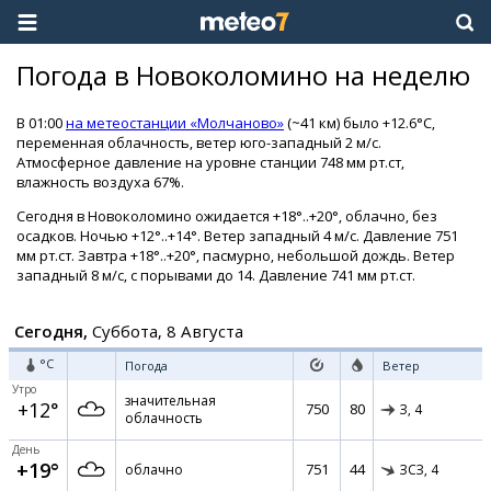
Погода в Новоколомино на неделю
В 01:00
на метеостанции «Молчаново»
(~41 км) было +12.6°C,
переменная облачность, ветер юго-западный 2 м/с.
Атмосферное давление на уровне станции 748 мм рт.ст,
влажность воздуха 67%.
Сегодня в Новоколомино ожидается +18°..+20°, облачно, без
осадков. Ночью +12°..+14°. Ветер западный 4 м/с. Давление 751
мм рт.ст. Завтра +18°..+20°, пасмурно, небольшой дождь. Ветер
западный 8 м/с, с порывами до 14. Давление 741 мм рт.ст.
Сегодня,
Суббота, 8 Августа
°C
Погода
Ветер
Утро
значительная
+12°
750
80
З,
4
облачность
День
+19°
751
44
облачно
ЗСЗ,
4