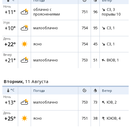
Погода
Ветер
Ночь
облачно с
СЗ,
3
+11°
751
96
прояснениями
порывы 10
Утро
+10°
754
95
малооблачно
СЗ,
1
День
+22°
754
45
ясно
СЗ,
1
Вечер
+21°
753
51
малооблачно
ВЮВ,
1
Вторник,
11 Августа
°C
Погода
Ветер
Ночь
+13°
753
73
малооблачно
ЮВ,
2
День
+25°
751
38
ясно
ЮЮВ,
4