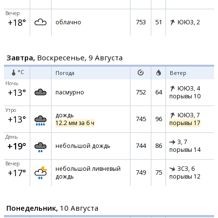
Вечер
+18°
753
51
облачно
ЮЮЗ,
2
Завтра,
Воскресенье, 9 Августа
°C
Погода
Ветер
Ночь
ЮЮЗ,
4
+13°
752
64
пасмурно
порывы 10
Утро
дождь
ЮЮЗ,
7
+13°
745
96
12.2 мм за 6 ч
порывы 17
День
З,
7
+19°
744
86
небольшой дождь
порывы 14
Вечер
небольшой ливневый
ЗСЗ,
6
+17°
749
75
дождь
порывы 12
Понедельник,
10 Августа