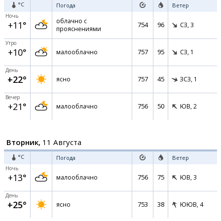
°C
Погода
Ветер
Ночь
облачно с
+11°
754
96
СЗ,
3
прояснениями
Утро
+10°
757
95
малооблачно
СЗ,
1
День
+22°
757
45
ясно
ЗСЗ,
1
Вечер
+21°
756
50
малооблачно
ЮВ,
2
Вторник,
11 Августа
°C
Погода
Ветер
Ночь
+13°
756
75
малооблачно
ЮВ,
3
День
+25°
753
38
ясно
ЮЮВ,
4