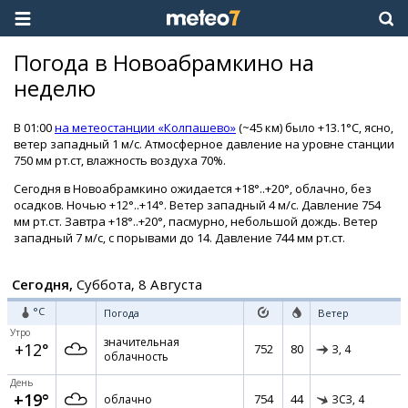
Погода в Новоабрамкино на
неделю
В 01:00
на метеостанции «Колпашево»
(~45 км) было +13.1°C, ясно,
ветер западный 1 м/с. Атмосферное давление на уровне станции
750 мм рт.ст, влажность воздуха 70%.
Сегодня в Новоабрамкино ожидается +18°..+20°, облачно, без
осадков. Ночью +12°..+14°. Ветер западный 4 м/с. Давление 754
мм рт.ст. Завтра +18°..+20°, пасмурно, небольшой дождь. Ветер
западный 7 м/с, с порывами до 14. Давление 744 мм рт.ст.
Сегодня,
Суббота, 8 Августа
°C
Погода
Ветер
Утро
значительная
+12°
752
80
З,
4
облачность
День
+19°
754
44
облачно
ЗСЗ,
4