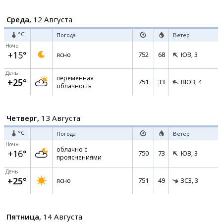
Среда,
12 Августа
°C
Погода
Ветер
Ночь
+15°
752
68
ясно
ЮВ,
3
День
переменная
+25°
751
33
ВЮВ,
4
облачность
Четверг,
13 Августа
°C
Погода
Ветер
Ночь
облачно с
+16°
750
73
ЮВ,
3
прояснениями
День
+25°
751
49
ясно
ЗСЗ,
3
Пятница,
14 Августа