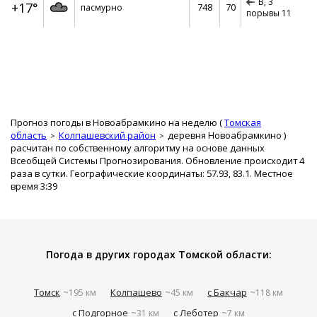
В,
3
+17°
748
70
пасмурно
порывы 11
Прогноз погоды в Новоабрамкино на неделю (
Томская
область
Колпашевский район
деревня Новоабрамкино
)
расчитан по собственному алгоритму на основе данных
Всеобщей Системы Прогнозирования. Обновление происходит 4
раза в сутки. Географические координаты: 57.93, 83.1. Местное
время 3:39
Погода в других городах Томской области:
Томск
Колпашево
с Бакчар
~195 км
~45 км
~118 км
с Подгорное
с Леботер
~31 км
~7 км