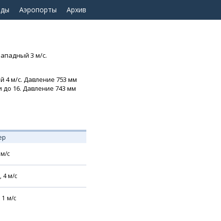
оды
Аэропорты
Архив
западный 3 м/с.
й 4 м/с. Давление 753 мм
и до 16. Давление 743 мм
ер
м/с
,
4
м/с
,
1
м/с