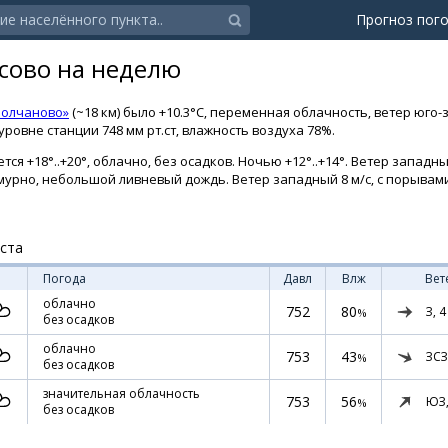
Прогноз пог
усово на неделю
Молчаново»
(~18 км) было +10.3°C, переменная облачность, ветер юго-
ровне станции 748 мм рт.ст, влажность воздуха 78%.
тся +18°..+20°, облачно, без осадков. Ночью +12°..+14°. Ветер западны
пасмурно, небольшой ливневый дождь. Ветер западный 8 м/с, с порывам
уста
Погода
Давл
Влж
Вет
облачно
752
80
З,
4
%
без осадков
облачно
753
43
ЗСЗ
%
без осадков
значительная облачность
753
56
ЮЗ
%
без осадков