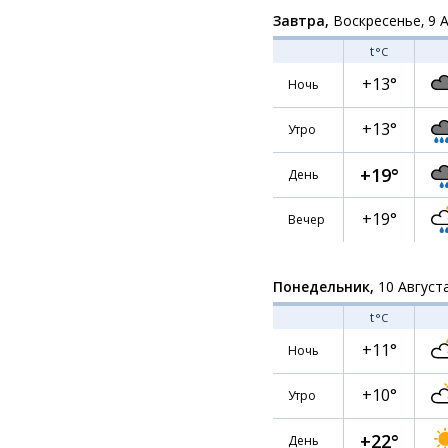
Завтра,
Воскресенье, 9 
t
°C
+13°
Ночь
+13°
Утро
+19°
День
+19°
Вечер
Понедельник,
10 Август
t
°C
+11°
Ночь
+10°
Утро
+22°
День