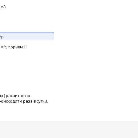
м/с
ер
м/с,
порывы 11
во
) расчитан по
исходит 4 раза в сутки.