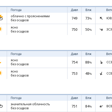
Погода
Давл
Влж
Вет
облачно с прояснениями
749
73
ЮВ
%
без осадков
ясно
750
50
ЗСЗ
%
без осадков
Погода
Давл
Влж
Вет
ясно
754
88
ССЗ
%
без осадков
ясно
753
48
СС
%
без осадков
Погода
Давл
Влж
Вет
значительная облачность
751
84
ВС
%
без осадков