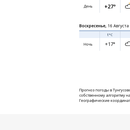
+27°
День
Воскресенье,
16 Августа
t
°C
+17°
Ночь
Прогноз погоды в Тунгусов
собственному алгоритму н
Географические координаты: