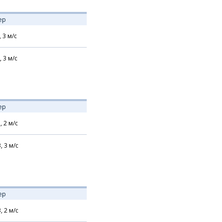
ер
,
3
м/с
,
3
м/с
ер
,
2
м/с
В,
3
м/с
ер
В,
2
м/с