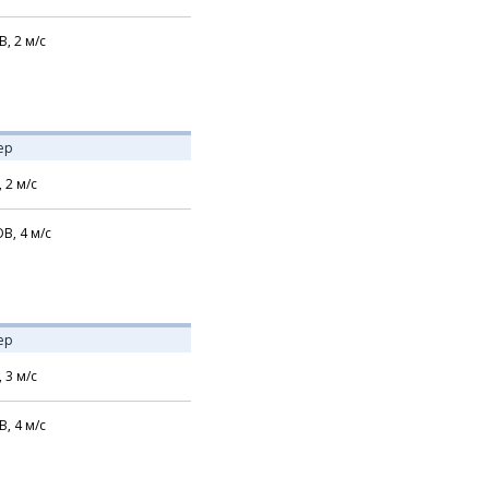
В,
2
м/с
ер
,
2
м/с
В,
4
м/с
ер
,
3
м/с
В,
4
м/с