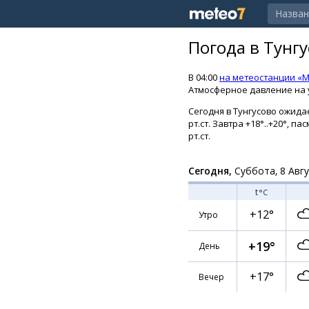
Погода в Тунг
В 04:00
на метеостанции «
Атмосферное давление на у
Сегодня в Тунгусово ожидае
рт.ст. Завтра +18°..+20°, 
рт.ст.
Сегодня,
Суббота, 8 Авг
t
°C
+12°
Утро
+19°
День
+17°
Вечер