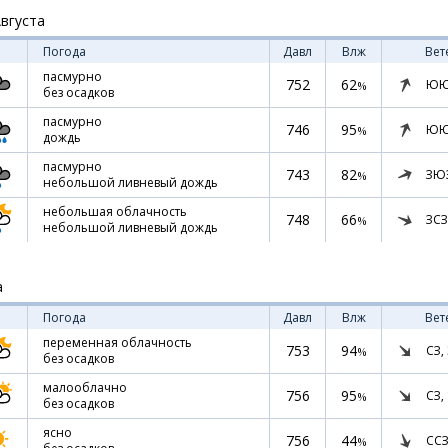
Августа
Погода
Давл
Влж
Вет
пасмурно
752
62
ЮЮ
%
без осадков
пасмурно
746
95
ЮЮ
%
дождь
пасмурно
743
82
ЗЮ
%
небольшой ливневый дождь
небольшая облачность
748
66
ЗСЗ
%
небольшой ливневый дождь
а
Погода
Давл
Влж
Вет
переменная облачность
753
94
СЗ,
%
без осадков
малооблачно
756
95
СЗ,
%
без осадков
ясно
756
44
ССЗ
%