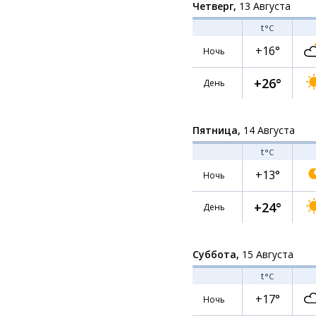
Четверг,
13 Августа
t
°C
+16°
Ночь
+26°
День
Пятница,
14 Августа
t
°C
+13°
Ночь
+24°
День
Суббота,
15 Августа
t
°C
+17°
Ночь