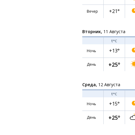
+21°
Вечер
Вторник,
11 Августа
t
°C
+13°
Ночь
+25°
День
Среда,
12 Августа
t
°C
+15°
Ночь
+25°
День