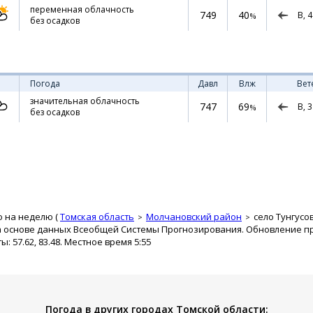
переменная облачность
749
40
В,
4
%
без осадков
Погода
Давл
Влж
Вет
значительная облачность
747
69
В,
3
%
без осадков
о на неделю (
Томская область
Молчановский район
село Тунгусо
а основе данных Всеобщей Системы Прогнозирования. Обновление про
 57.62, 83.48. Местное время 5:55
Погода в других городах Томской области: