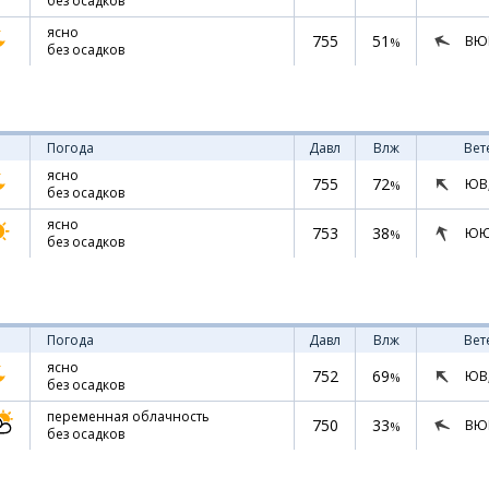
без осадков
ясно
755
51
ВЮ
%
без осадков
Погода
Давл
Влж
Вет
ясно
755
72
ЮВ
%
без осадков
ясно
753
38
ЮЮ
%
без осадков
Погода
Давл
Влж
Вет
ясно
752
69
ЮВ
%
без осадков
переменная облачность
750
33
ВЮ
%
без осадков