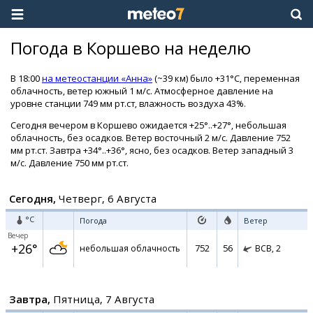
Погода в Коршево на неделю
В 18:00
на метеостанции «Анна»
(~39 км) было +31°C, переменная
облачность, ветер южный 1 м/с. Атмосферное давление на
уровне станции 749 мм рт.ст, влажность воздуха 43%.
Сегодня вечером в Коршево ожидается +25°..+27°, небольшая
облачность, без осадков. Ветер восточный 2 м/с. Давление 752
мм рт.ст. Завтра +34°..+36°, ясно, без осадков. Ветер западный 3
м/с. Давление 750 мм рт.ст.
Сегодня,
Четверг, 6 Августа
°C
Погода
Ветер
Вечер
+26°
752
56
небольшая облачность
ВСВ,
2
Завтра,
Пятница, 7 Августа