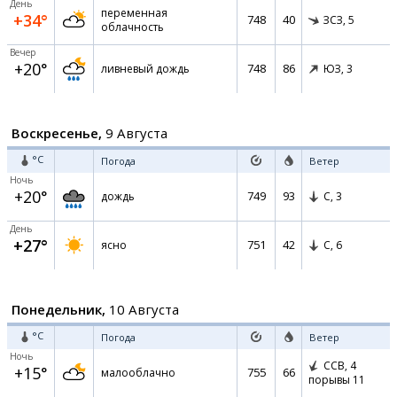
День
переменная
+34°
748
40
ЗСЗ,
5
облачность
Вечер
+20°
748
86
ливневый дождь
ЮЗ,
3
Воскресенье,
9 Августа
°C
Погода
Ветер
Ночь
+20°
749
93
дождь
С,
3
День
+27°
751
42
ясно
С,
6
Понедельник,
10 Августа
°C
Погода
Ветер
Ночь
ССВ,
4
+15°
755
66
малооблачно
порывы 11