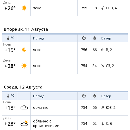
День
+26°
755
38
ясно
ССВ,
4
Вторник,
11 Августа
°C
Погода
Ветер
Ночь
+15°
756
66
ясно
В,
2
День
+28°
754
34
ясно
СЗ,
2
Среда,
12 Августа
°C
Погода
Ветер
Ночь
+18°
754
56
облачно
ЮЗ,
2
День
облачно с
+28°
754
52
С,
6
прояснениями