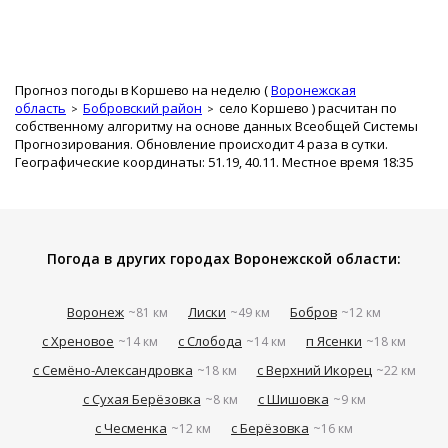
Прогноз погоды в Коршево на неделю (
Воронежская
область
Бобровский район
село Коршево
) расчитан по
собственному алгоритму на основе данных Всеобщей Системы
Прогнозирования. Обновление происходит 4 раза в сутки.
Географические координаты: 51.19, 40.11. Местное время 18:35
Погода в других городах Воронежской области:
Воронеж
Лиски
Бобров
~81 км
~49 км
~12 км
с Хреновое
с Слобода
п Ясенки
~14 км
~14 км
~18 км
с Семёно-Александровка
с Верхний Икорец
~18 км
~22 км
с Сухая Берёзовка
с Шишовка
~8 км
~9 км
с Чесменка
с Берёзовка
~12 км
~16 км