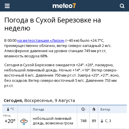
Погода в Сухой Березовке на
неделю
В 00:00
на метеостанции «Лиски»
(~40 км) было +24.7°C,
преимущественно облачно, ветер северо-западный 2 м/с.
Атмосферное давление на уровне станции 749 мм рт.ст,
влажность воздуха 68%.
Сегодня в Сухой Березовке ожидается +24°..+26°, пасмурно,
небольшой ливневый дождь. Ночью +14°..+16°. Ветер северо-
восточный 6 м/с. Давление 750 мм рт.ст. Завтра +25°..+27°, ясно,
без осадков. Ветер северо-восточный 5 м/с. Давление 753 мм
рт.ст.
Сегодня,
Воскресенье, 9 Августа
°C
Погода
Ветер
Ночь
небольшой ливневый
+20°
748
89
С,
3
дождь, возможна гроза