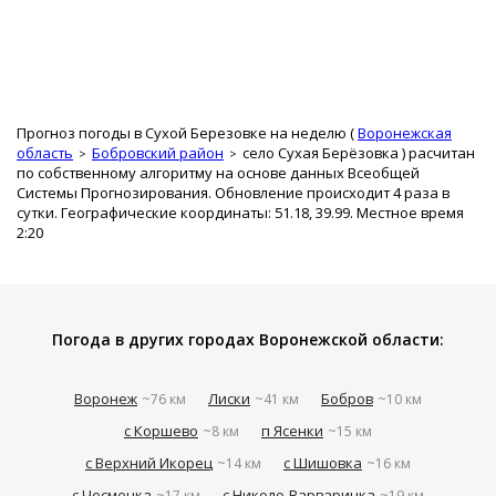
Прогноз погоды в Сухой Березовке на неделю (
Воронежская
область
Бобровский район
село Сухая Берёзовка
) расчитан
по собственному алгоритму на основе данных Всеобщей
Системы Прогнозирования. Обновление происходит 4 раза в
сутки. Географические координаты: 51.18, 39.99. Местное время
2:20
Погода в других городах Воронежской области:
Воронеж
Лиски
Бобров
~76 км
~41 км
~10 км
с Коршево
п Ясенки
~8 км
~15 км
с Верхний Икорец
с Шишовка
~14 км
~16 км
с Чесменка
с Николо-Варваринка
~17 км
~19 км