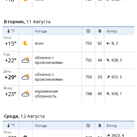
Вторник,
11 Августа
°C
Погода
Ветер
Ночь
+15°
753
62
ясно
В,
3
Утро
облачно с
+22°
752
44
ЮВ,
3
прояснениями
День
облачно с
+29°
750
29
ЮЗ,
3
прояснениями
Вечер
переменная
+23°
748
45
ЮВ,
1
облачность
Среда,
12 Августа
°C
Погода
Ветер
Ночь
ЗЮЗ,
4