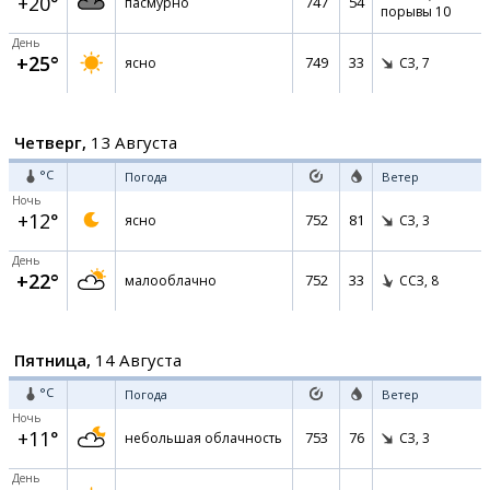
+20°
747
54
пасмурно
порывы 10
День
+25°
749
33
ясно
СЗ,
7
Четверг,
13 Августа
°C
Погода
Ветер
Ночь
+12°
752
81
ясно
СЗ,
3
День
+22°
752
33
малооблачно
ССЗ,
8
Пятница,
14 Августа
°C
Погода
Ветер
Ночь
+11°
753
76
небольшая облачность
СЗ,
3
День