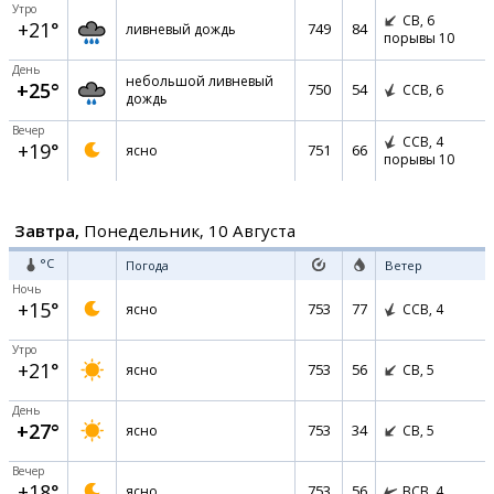
Утро
СВ,
6
+21°
749
84
ливневый дождь
порывы 10
День
небольшой ливневый
+25°
750
54
ССВ,
6
дождь
Вечер
ССВ,
4
+19°
751
66
ясно
порывы 10
Завтра,
Понедельник, 10 Августа
°C
Погода
Ветер
Ночь
+15°
753
77
ясно
ССВ,
4
Утро
+21°
753
56
ясно
СВ,
5
День
+27°
753
34
ясно
СВ,
5
Вечер
+18°
753
56
ясно
ВСВ,
4