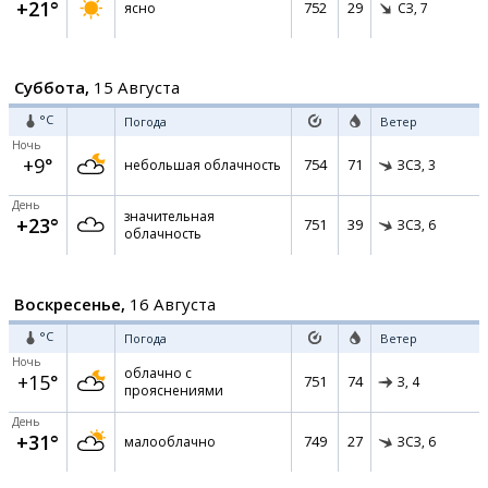
+21°
752
29
ясно
СЗ,
7
Суббота,
15 Августа
°C
Погода
Ветер
Ночь
+9°
754
71
небольшая облачность
ЗСЗ,
3
День
значительная
+23°
751
39
ЗСЗ,
6
облачность
Воскресенье,
16 Августа
°C
Погода
Ветер
Ночь
облачно с
+15°
751
74
З,
4
прояснениями
День
+31°
749
27
малооблачно
ЗСЗ,
6