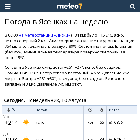
Погода в Ясенках на неделю
В 06:00
на метеостанции «Лиски»
(~34 км) было +15.2°C, ясно,
ветер северный 2 м/с. Атмосферное давление на уровне станции
754 мм рт.ст, влажность воздуха 89%. Состояние почвы: Влажная
(без луж). Минимальная температура поверхности почвы за
ночь 15°C.
Сегодня в Ясенках ожидается +25°..+27°, ясно, без осадков.
Ночью +14°..+16°. Ветер северо-восточный 4 м/с. Давление 752
мм рт.ст. Завтра +28°..+30°, пасмурно, без осадков. Ветер юго-
западный 3 м/с. Давление 749 мм рт.ст.
Сегодня,
Понедельник, 10 Августа
°C
Погода
Ветер
Утро
+21°
753
55
ясно
СВ,
5
День
+27°
752
34
ясно
ВСВ,
4