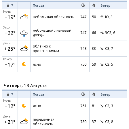
°C
Погода
Ветер
Ночь
+19°
747
50
небольшая облачность
Ю,
3
Утро
небольшой ливневый
+22°
747
66
ЗСЗ,
6
дождь
День
облачно с
+25°
748
33
СЗ,
7
прояснениями
Вечер
+17°
750
59
ясно
СЗ,
5
Четверг,
13 Августа
°C
Погода
Ветер
Ночь
+12°
751
81
ясно
СЗ,
3
День
переменная
+21°
750
37
СЗ,
8
облачность