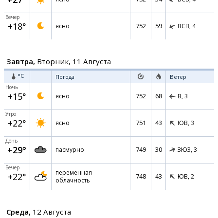
Вечер
+18°
752
59
ясно
ВСВ,
4
Завтра,
Вторник, 11 Августа
°C
Погода
Ветер
Ночь
+15°
752
68
ясно
В,
3
Утро
+22°
751
43
ясно
ЮВ,
3
День
+29°
749
30
пасмурно
ЗЮЗ,
3
Вечер
переменная
+22°
748
43
ЮВ,
2
облачность
Среда,
12 Августа