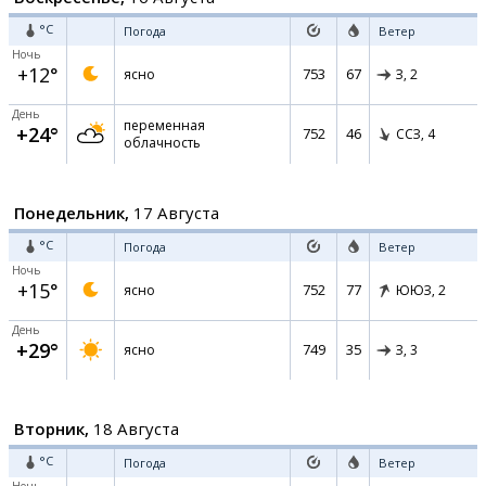
°C
Погода
Ветер
Ночь
+12°
753
67
ясно
З,
2
День
переменная
+24°
752
46
ССЗ,
4
облачность
Понедельник,
17 Августа
°C
Погода
Ветер
Ночь
+15°
752
77
ясно
ЮЮЗ,
2
День
+29°
749
35
ясно
З,
3
Вторник,
18 Августа
°C
Погода
Ветер