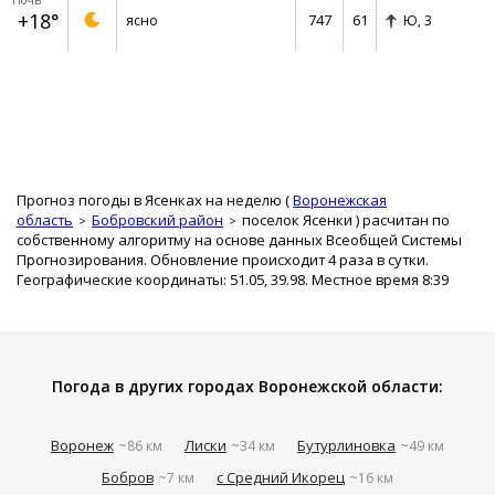
Ночь
+18°
747
61
ясно
Ю,
3
Прогноз погоды в Ясенках на неделю (
Воронежская
область
Бобровский район
поселок Ясенки
) расчитан по
собственному алгоритму на основе данных Всеобщей Системы
Прогнозирования. Обновление происходит 4 раза в сутки.
Географические координаты: 51.05, 39.98. Местное время 8:39
Погода в других городах Воронежской области:
Воронеж
Лиски
Бутурлиновка
~86 км
~34 км
~49 км
Бобров
с Средний Икорец
~7 км
~16 км