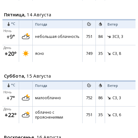
Пятница,
14 Августа
°C
Погода
Ветер
Ночь
+9°
751
84
небольшая облачность
ЗСЗ,
3
День
+20°
749
35
ясно
СЗ,
8
Суббота,
15 Августа
°C
Погода
Ветер
Ночь
+7°
752
86
малооблачно
СЗ,
3
День
облачно с
+22°
751
35
СЗ,
6
прояснениями
Воскресенье,
16 Августа