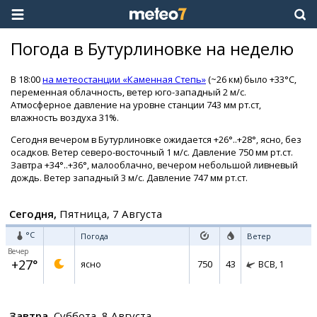
Погода в Бутурлиновке на неделю
В 18:00
на метеостанции «Каменная Степь»
(~26 км) было +33°C,
переменная облачность, ветер юго-западный 2 м/с.
Атмосферное давление на уровне станции 743 мм рт.ст,
влажность воздуха 31%.
Сегодня вечером в Бутурлиновке ожидается +26°..+28°, ясно, без
осадков. Ветер северо-восточный 1 м/с. Давление 750 мм рт.ст.
Завтра +34°..+36°, малооблачно, вечером небольшой ливневый
дождь. Ветер западный 3 м/с. Давление 747 мм рт.ст.
Сегодня,
Пятница, 7 Августа
°C
Погода
Ветер
Вечер
+27°
750
43
ясно
ВСВ,
1
Завтра,
Суббота, 8 Августа