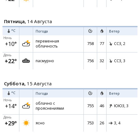
Пятница,
14 Августа
°C
Погода
Ветер
Ночь
переменная
+10°
758
77
ССЗ,
2
облачность
День
+22°
756
32
пасмурно
ССЗ,
3
Суббота,
15 Августа
°C
Погода
Ветер
Ночь
облачно с
+14°
755
46
ЮЮЗ,
3
прояснениями
День
+29°
753
26
ясно
З,
4