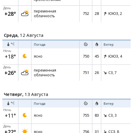
День
переменная
+28°
752
28
ЮЮЗ,
2
облачность
Среда,
12 Августа
°C
Погода
Ветер
Ночь
+18°
750
45
ясно
ЮЮЗ,
4
День
переменная
+26°
751
26
СЗ,
7
облачность
Четверг,
13 Августа
°C
Погода
Ветер
Ночь
+11°
755
83
ясно
СЗ,
3
День
+22°
756
31
ясно
ССЗ,
8