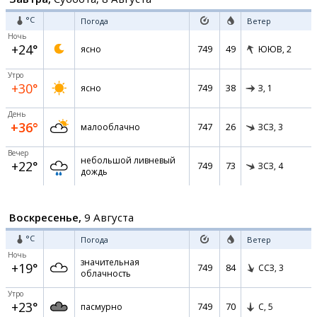
°C
Погода
Ветер
Ночь
+24°
749
49
ясно
ЮЮВ,
2
Утро
+30°
749
38
ясно
З,
1
День
+36°
747
26
малооблачно
ЗСЗ,
3
Вечер
небольшой ливневый
+22°
749
73
ЗСЗ,
4
дождь
Воскресенье,
9 Августа
°C
Погода
Ветер
Ночь
значительная
+19°
749
84
ССЗ,
3
облачность
Утро
+23°
749
70
пасмурно
С,
5