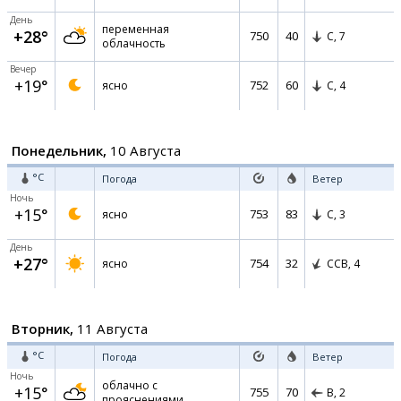
День
переменная
+28°
750
40
С,
7
облачность
Вечер
+19°
752
60
ясно
С,
4
Понедельник,
10 Августа
°C
Погода
Ветер
Ночь
+15°
753
83
ясно
С,
3
День
+27°
754
32
ясно
ССВ,
4
Вторник,
11 Августа
°C
Погода
Ветер
Ночь
облачно с
+15°
755
70
В,
2
прояснениями