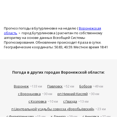
Прогноз погоды в Бутурлиновке на неделю (
Воронежская
область
город Бутурлиновка
) расчитан по собственному
алгоритму на основе данных Всеобщей Системы
Прогнозирования. Обновление происходит 4 раза в сутки.
Географические координаты: 50.83, 40.59. Местное время 18:41
Погода в других городах Воронежской области:
Воронеж
Павловск
Бобров
~133 км
~52 км
~49 км
с Воронцовка
рп Нижний Кисляй
~30 км
~30 км
с Козловка
с Гвазда
~10 км
~13 км
п Центральной усадьбы совхоза «Воробьёвский»
~23 км
с Филиппенково
х Данило
с Анновка
~15 км
~29 км
~27 км