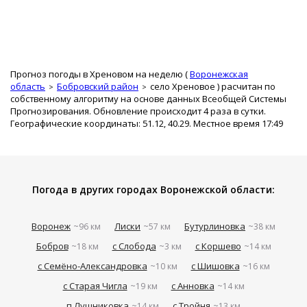
Прогноз погоды в Хреновом на неделю (
Воронежская
область
Бобровский район
село Хреновое
) расчитан по
собственному алгоритму на основе данных Всеобщей Системы
Прогнозирования. Обновление происходит 4 раза в сутки.
Географические координаты: 51.12, 40.29. Местное время 17:49
Погода в других городах Воронежской области:
Воронеж
Лиски
Бутурлиновка
~96 км
~57 км
~38 км
Бобров
с Слобода
с Коршево
~18 км
~3 км
~14 км
с Семёно-Александровка
с Шишовка
~10 км
~16 км
с Старая Чигла
с Анновка
~19 км
~14 км
п Лушниковка
с Тройня
~14 км
~13 км