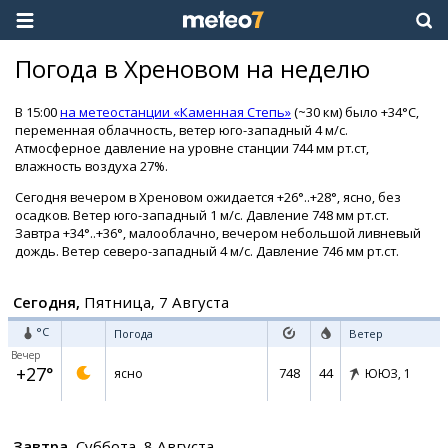
Погода в Хреновом на неделю
В 15:00
на метеостанции «Каменная Степь»
(~30 км) было +34°C,
переменная облачность, ветер юго-западный 4 м/с.
Атмосферное давление на уровне станции 744 мм рт.ст,
влажность воздуха 27%.
Сегодня вечером в Хреновом ожидается +26°..+28°, ясно, без
осадков. Ветер юго-западный 1 м/с. Давление 748 мм рт.ст.
Завтра +34°..+36°, малооблачно, вечером небольшой ливневый
дождь. Ветер северо-западный 4 м/с. Давление 746 мм рт.ст.
Сегодня,
Пятница, 7 Августа
°C
Погода
Ветер
Вечер
+27°
748
44
ясно
ЮЮЗ,
1
Завтра,
Суббота, 8 Августа