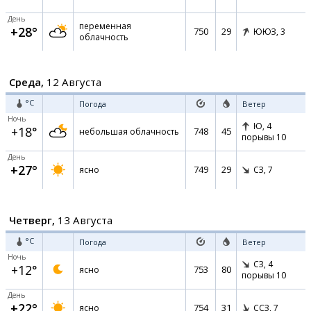
День
переменная
+28°
750
29
ЮЮЗ,
3
облачность
Среда,
12 Августа
°C
Погода
Ветер
Ночь
Ю,
4
+18°
748
45
небольшая облачность
порывы 10
День
+27°
749
29
ясно
СЗ,
7
Четверг,
13 Августа
°C
Погода
Ветер
Ночь
СЗ,
4
+12°
753
80
ясно
порывы 10
День
+22°
754
31
ясно
ССЗ,
7