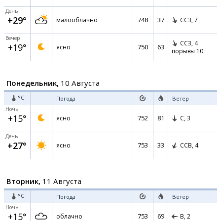
День
+29°
748
37
малооблачно
ССЗ,
7
Вечер
ССЗ,
4
+19°
750
63
ясно
порывы 10
Понедельник,
10 Августа
°C
Погода
Ветер
Ночь
+15°
752
81
ясно
С,
3
День
+27°
753
33
ясно
ССВ,
4
Вторник,
11 Августа
°C
Погода
Ветер
Ночь
+15°
753
69
облачно
В,
2