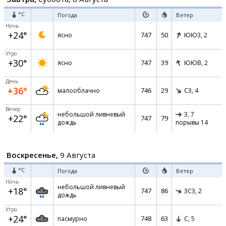
°C
Погода
Ветер
Ночь
+24°
747
50
ясно
ЮЮЗ,
2
Утро
+30°
747
39
ясно
ЮЮВ,
2
День
+36°
746
29
малооблачно
СЗ,
4
Вечер
небольшой ливневый
З,
7
+22°
747
79
дождь
порывы 14
Воскресенье,
9 Августа
°C
Погода
Ветер
Ночь
небольшой ливневый
+18°
747
86
ЗСЗ,
2
дождь
Утро
+24°
748
63
пасмурно
С,
5