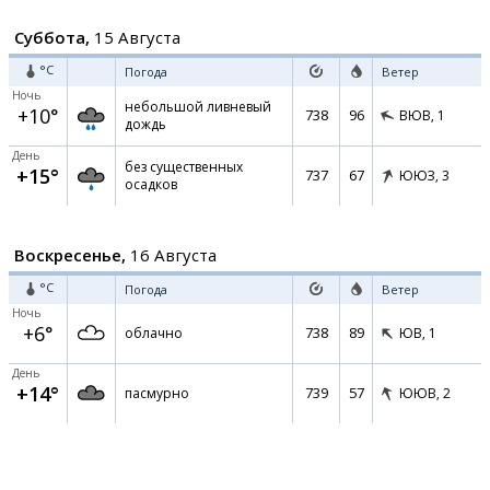
Суббота,
15 Августа
°C
Погода
Ветер
Ночь
небольшой ливневый
+10°
738
96
ВЮВ,
1
дождь
День
без существенных
+15°
737
67
ЮЮЗ,
3
осадков
Воскресенье,
16 Августа
°C
Погода
Ветер
Ночь
+6°
738
89
облачно
ЮВ,
1
День
+14°
739
57
пасмурно
ЮЮВ,
2