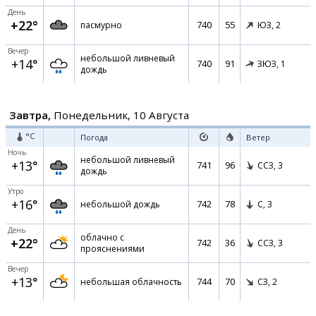
День
+22°
740
55
пасмурно
ЮЗ,
2
Вечер
небольшой ливневый
+14°
740
91
ЗЮЗ,
1
дождь
Завтра,
Понедельник, 10 Августа
°C
Погода
Ветер
Ночь
небольшой ливневый
+13°
741
96
ССЗ,
3
дождь
Утро
+16°
742
78
небольшой дождь
С,
3
День
облачно с
+22°
742
36
ССЗ,
3
прояснениями
Вечер
+13°
744
70
небольшая облачность
СЗ,
2