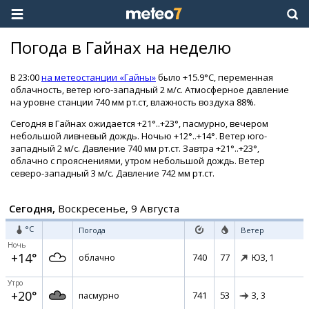
Погода в Гайнах на неделю
В 23:00
на метеостанции «Гайны»
было +15.9°C, переменная
облачность, ветер юго-западный 2 м/с. Атмосферное давление
на уровне станции 740 мм рт.ст, влажность воздуха 88%.
Сегодня в Гайнах ожидается +21°..+23°, пасмурно, вечером
небольшой ливневый дождь. Ночью +12°..+14°. Ветер юго-
западный 2 м/с. Давление 740 мм рт.ст. Завтра +21°..+23°,
облачно с прояснениями, утром небольшой дождь. Ветер
северо-западный 3 м/с. Давление 742 мм рт.ст.
Сегодня,
Воскресенье, 9 Августа
°C
Погода
Ветер
Ночь
+14°
740
77
облачно
ЮЗ,
1
Утро
+20°
741
53
пасмурно
З,
3