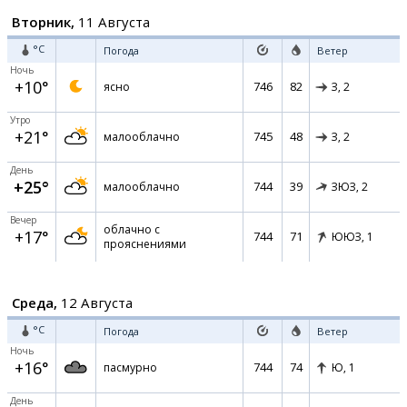
Вторник,
11 Августа
°C
Погода
Ветер
Ночь
+10°
746
82
ясно
З,
2
Утро
+21°
745
48
малооблачно
З,
2
День
+25°
744
39
малооблачно
ЗЮЗ,
2
Вечер
облачно с
+17°
744
71
ЮЮЗ,
1
прояснениями
Среда,
12 Августа
°C
Погода
Ветер
Ночь
+16°
744
74
пасмурно
Ю,
1
День