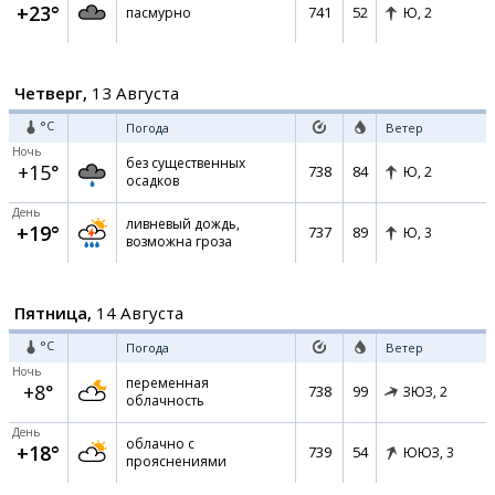
+23°
741
52
пасмурно
Ю,
2
Четверг,
13 Августа
°C
Погода
Ветер
Ночь
без существенных
+15°
738
84
Ю,
2
осадков
День
ливневый дождь,
+19°
737
89
Ю,
3
возможна гроза
Пятница,
14 Августа
°C
Погода
Ветер
Ночь
переменная
+8°
738
99
ЗЮЗ,
2
облачность
День
облачно с
+18°
739
54
ЮЮЗ,
3
прояснениями