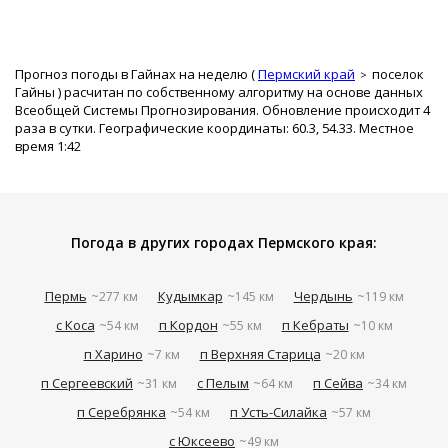
Прогноз погоды в Гайнах на неделю (
Пермский край
поселок
Гайны
) расчитан по собственному алгоритму на основе данных
Всеобщей Системы Прогнозирования. Обновление происходит 4
раза в сутки. Географические координаты: 60.3, 54.33. Местное
время 1:42
Погода в других городах Пермского края:
Пермь
Кудымкар
Чердынь
~277 км
~145 км
~119 км
с Коса
п Кордон
п Кебраты
~54 км
~55 км
~10 км
п Харино
п Верхняя Старица
~7 км
~20 км
п Сергеевский
с Пелым
п Сейва
~31 км
~64 км
~34 км
п Серебрянка
п Усть-Силайка
~54 км
~57 км
с Юксеево
~49 км