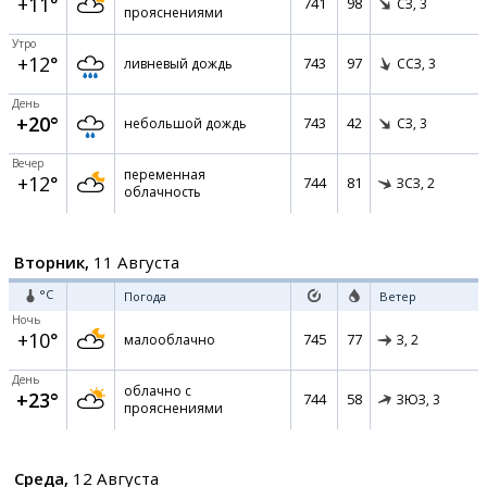
+11°
741
98
СЗ,
3
прояснениями
Утро
+12°
743
97
ливневый дождь
ССЗ,
3
День
+20°
743
42
небольшой дождь
СЗ,
3
Вечер
переменная
+12°
744
81
ЗСЗ,
2
облачность
Вторник,
11 Августа
°C
Погода
Ветер
Ночь
+10°
745
77
малооблачно
З,
2
День
облачно с
+23°
744
58
ЗЮЗ,
3
прояснениями
Среда,
12 Августа