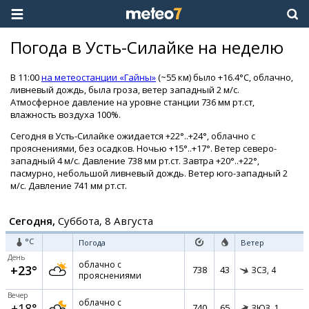
Погода в Усть-Силайке на неделю
В 11:00
на метеостанции «Гайны»
(~55 км) было +16.4°C, облачно,
ливневый дождь, была гроза, ветер западный 2 м/с.
Атмосферное давление на уровне станции 736 мм рт.ст,
влажность воздуха 100%.
Сегодня в Усть-Силайке ожидается +22°..+24°, облачно с
прояснениями, без осадков. Ночью +15°..+17°. Ветер северо-
западный 4 м/с. Давление 738 мм рт.ст. Завтра +20°..+22°,
пасмурно, небольшой ливневый дождь. Ветер юго-западный 2
м/с. Давление 741 мм рт.ст.
Сегодня,
Суббота, 8 Августа
°C
Погода
Ветер
День
облачно с
+23°
738
43
ЗСЗ,
4
прояснениями
Вечер
облачно с
+18°
740
65
ЗЮЗ,
1