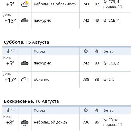
ССЗ,
4
+5°
743
87
небольшая облачность
порывы 11
День
+13°
742
49
пасмурно
ССВ,
4
Суббота,
15 Августа
°C
Погода
Ветер
Ночь
+5°
742
83
пасмурно
ССЗ,
2
День
+17°
738
38
облачно
С,
5
Воскресенье,
16 Августа
°C
Погода
Ветер
Ночь
СЗ,
4
+8°
736
86
небольшой дождь
порывы 11