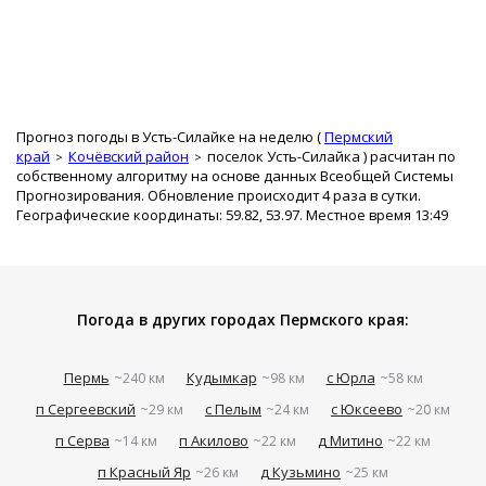
Прогноз погоды в Усть-Силайке на неделю (
Пермский
край
Кочёвский район
поселок Усть-Силайка
) расчитан по
собственному алгоритму на основе данных Всеобщей Системы
Прогнозирования. Обновление происходит 4 раза в сутки.
Географические координаты: 59.82, 53.97. Местное время 13:49
Погода в других городах Пермского края:
Пермь
Кудымкар
с Юрла
~240 км
~98 км
~58 км
п Сергеевский
с Пелым
с Юксеево
~29 км
~24 км
~20 км
п Серва
п Акилово
д Митино
~14 км
~22 км
~22 км
п Красный Яр
д Кузьмино
~26 км
~25 км