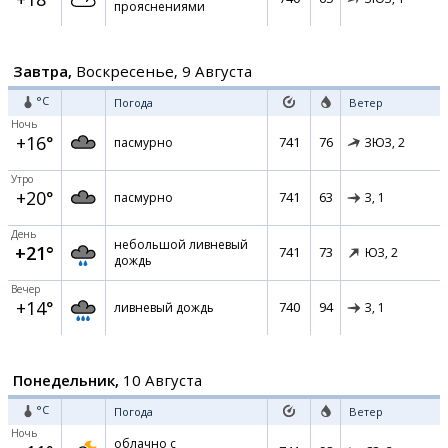
прояснениями
Завтра,
Воскресенье, 9 Августа
°C
Погода
Ветер
Ночь
+16°
741
76
пасмурно
ЗЮЗ,
2
Утро
+20°
741
63
пасмурно
З,
1
День
небольшой ливневый
+21°
741
73
ЮЗ,
2
дождь
Вечер
+14°
740
94
ливневый дождь
З,
1
Понедельник,
10 Августа
°C
Погода
Ветер
Ночь
облачно с