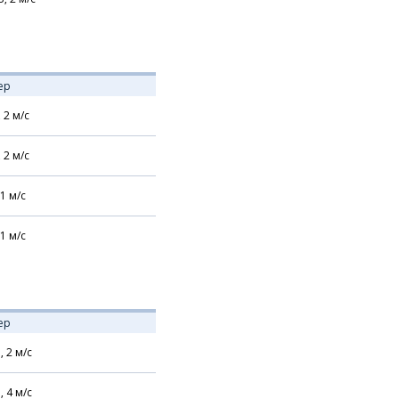
ер
,
2
м/с
,
2
м/с
1
м/с
1
м/с
ер
,
2
м/с
,
4
м/с