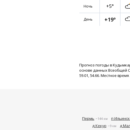
+5°
Ночь
+19°
День
Прогноз погоды в Кудымка
основе данных Всеобщей С
59.01, 54.66. Местное время 
Пермь
п Ильинс
~144 км
д Кекур
д Ма
~9 км