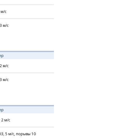
м/с
3
м/с
ер
2
м/с
3
м/с
ер
,
2
м/с
З,
5
м/с,
порывы 10