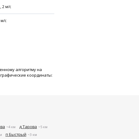
,
2
м/с
м/с
венному алгоритму на
ографические координаты:
ова
д Тарова
~4 км
~5 км
п Быстрый
м
~3 км