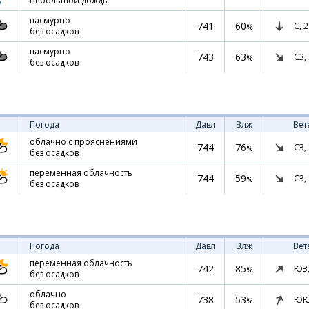
небольшой дождь
пасмурно
741
60
С,
2
%
без осадков
пасмурно
743
63
СЗ,
%
без осадков
Погода
Давл
Влж
Вет
облачно с прояснениями
744
76
СЗ,
%
без осадков
переменная облачность
744
59
СЗ,
%
без осадков
Погода
Давл
Влж
Вет
переменная облачность
742
85
ЮЗ
%
без осадков
облачно
738
53
ЮЮ
%
без осадков