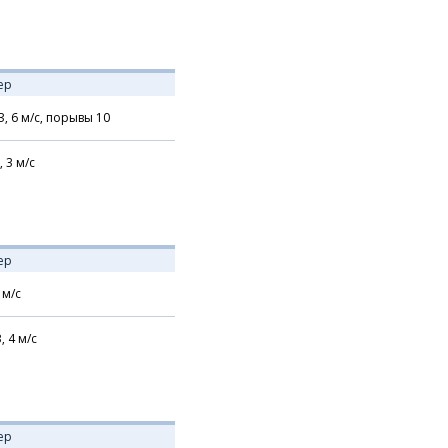
ер
З,
6
м/с,
порывы 10
,
3
м/с
ер
м/с
В,
4
м/с
ер