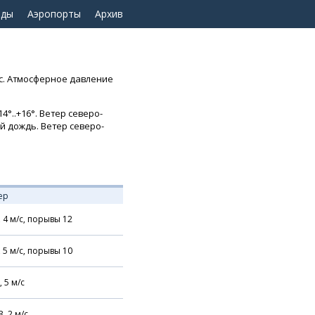
оды
Аэропорты
Архив
с. Атмосферное давление
°..+16°. Ветер северо-
ый дождь. Ветер северо-
ер
,
4
м/с,
порывы 12
,
5
м/с,
порывы 10
,
5
м/с
З,
2
м/с