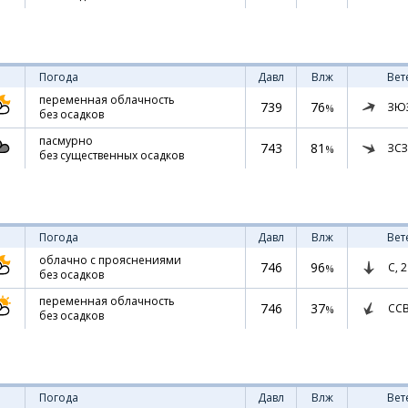
Погода
Давл
Влж
Вет
переменная облачность
739
76
ЗЮ
%
без осадков
пасмурно
743
81
ЗСЗ
%
без существенных осадков
Погода
Давл
Влж
Вет
облачно с прояснениями
746
96
С,
2
%
без осадков
переменная облачность
746
37
СС
%
без осадков
Погода
Давл
Влж
Вет