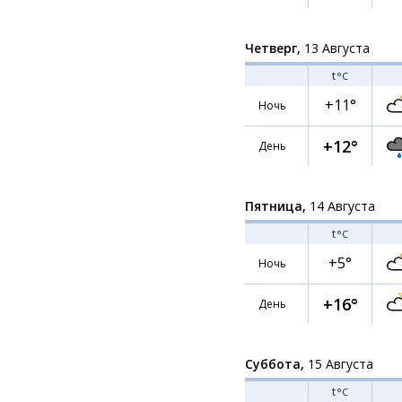
Четверг,
13 Августа
t
°C
+11°
Ночь
+12°
День
Пятница,
14 Августа
t
°C
+5°
Ночь
+16°
День
Суббота,
15 Августа
t
°C