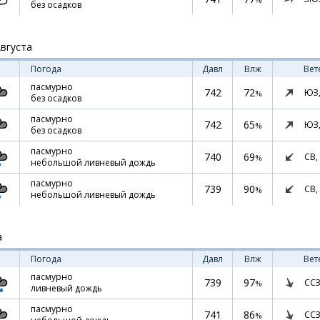
без осадков
Августа
Погода
Давл
Влж
Вет
пасмурно
742
72
ЮЗ
%
без осадков
пасмурно
742
65
ЮЗ
%
без осадков
пасмурно
740
69
СВ,
%
небольшой ливневый дождь
пасмурно
739
90
СВ,
%
небольшой ливневый дождь
а
Погода
Давл
Влж
Вет
пасмурно
739
97
ССЗ
%
ливневый дождь
пасмурно
741
86
ССЗ
%