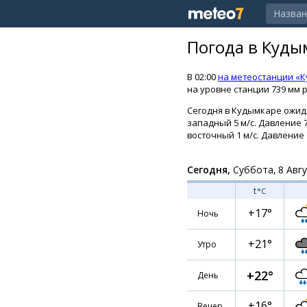
Погода в Куды
В 02:00
на метеостанции «
на уровне станции 739 мм р
Сегодня в Кудымкаре ожида
западный 5 м/с. Давление 7
восточный 1 м/с. Давление 7
Сегодня,
Суббота, 8 Авг
t
°C
+17°
Ночь
+21°
Утро
+22°
День
+16°
Вечер