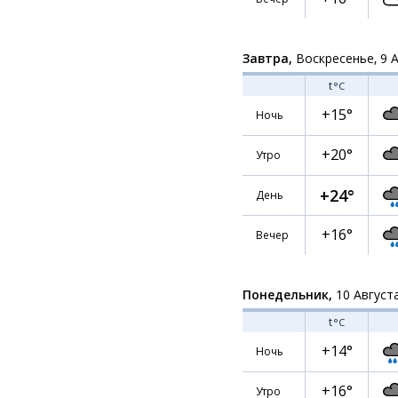
Завтра,
Воскресенье, 9 
t
°C
+15°
Ночь
+20°
Утро
+24°
День
+16°
Вечер
Понедельник,
10 Август
t
°C
+14°
Ночь
+16°
Утро