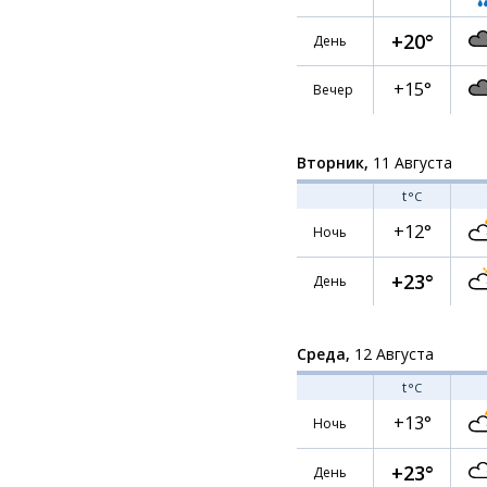
+20°
День
+15°
Вечер
Вторник,
11 Августа
t
°C
+12°
Ночь
+23°
День
Среда,
12 Августа
t
°C
+13°
Ночь
+23°
День