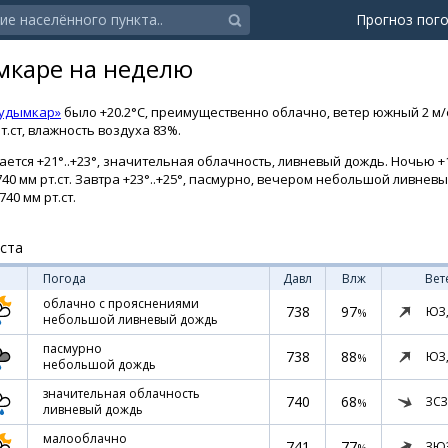
Прогноз пог
мкаре на неделю
Кудымкар»
было +20.2°C, преимущественно облачно, ветер южный 2 м/
т.ст, влажность воздуха 83%.
ется +21°..+23°, значительная облачность, ливневый дождь. Ночью +14
40 мм рт.ст. Завтра +23°..+25°, пасмурно, вечером небольшой ливнев
40 мм рт.ст.
уста
Погода
Давл
Влж
Вет
облачно с прояснениями
738
97
ЮЗ
%
небольшой ливневый дождь
пасмурно
738
88
ЮЗ
%
небольшой дождь
значительная облачность
740
68
ЗСЗ
%
ливневый дождь
малооблачно
741
77
ЗЮ
%