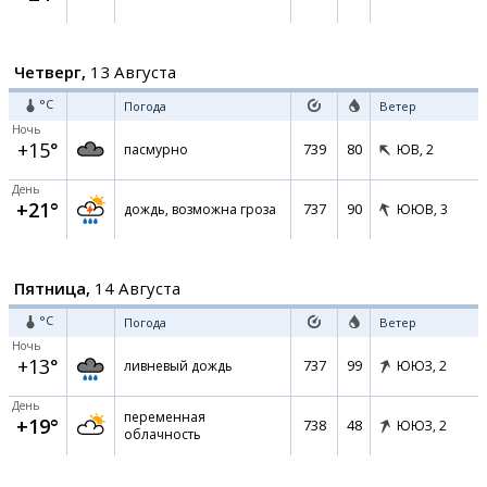
Четверг,
13 Августа
°C
Погода
Ветер
Ночь
+15°
739
80
пасмурно
ЮВ,
2
День
+21°
737
90
дождь, возможна гроза
ЮЮВ,
3
Пятница,
14 Августа
°C
Погода
Ветер
Ночь
+13°
737
99
ливневый дождь
ЮЮЗ,
2
День
переменная
+19°
738
48
ЮЮЗ,
2
облачность