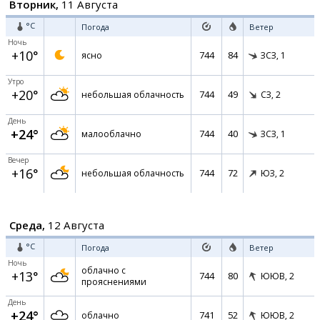
Вторник,
11 Августа
°C
Погода
Ветер
Ночь
+10°
744
84
ясно
ЗСЗ,
1
Утро
+20°
744
49
небольшая облачность
СЗ,
2
День
+24°
744
40
малооблачно
ЗСЗ,
1
Вечер
+16°
744
72
небольшая облачность
ЮЗ,
2
Среда,
12 Августа
°C
Погода
Ветер
Ночь
облачно с
+13°
744
80
ЮЮВ,
2
прояснениями
День
+24°
741
52
облачно
ЮЮВ,
2