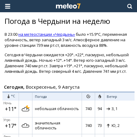
Погода в Чердыни на неделю
В 23:00
на метеостанции «Чердынь»
было +15.9°C, переменная
облачность, ветер западный 3 м/с. Атмосферное давление на
уровне станции 739 мм рт.ст, влажность воздуха 88%.
Сегодня в Чердыни ожидается +20°..+22°, пасмурно, небольшой
ливневый дождь. Ночью +12°..+14°. Ветер юго-западный 3 м/с.
Давление 740 мм рт.ст. Завтра +19°..+21°, пасмурно, небольшой
ливневый дождь. Ветер северный 4 м/с. Давление 741 мм рт.ст.
Сегодня,
Воскресенье, 9 Августа
°C
Погода
Ветер
Ночь
+11°
740
94
небольшая облачность
З,
1
Утро
значительная
+17°
740
73
Ю,
2
облачность
День