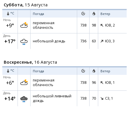
Суббота,
15 Августа
°C
Погода
Ветер
Ночь
переменная
+9°
738
98
ЮВ,
2
облачность
День
+17°
736
63
небольшой дождь
ЮЗ,
3
Воскресенье,
16 Августа
°C
Погода
Ветер
Ночь
переменная
+6°
738
96
ЮВ,
1
облачность
День
небольшой ливневый
+14°
738
70
СЗ,
1
дождь