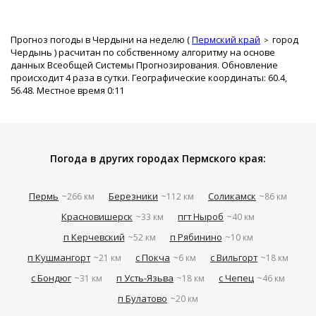
Прогноз погоды в Чердыни на неделю (
Пермский край
город
Чердынь
) расчитан по собственному алгоритму на основе
данных Всеобщей Системы Прогнозирования. Обновление
происходит 4 раза в сутки. Географические координаты: 60.4,
56.48. Местное время 0:11
Погода в других городах Пермского края:
Пермь
Березники
Соликамск
~266 км
~112 км
~86 км
Красновишерск
пгт Ныроб
~33 км
~40 км
п Керчевский
п Рябинино
~52 км
~10 км
п Кушмангорт
с Покча
с Вильгорт
~21 км
~6 км
~18 км
с Бондюг
п Усть-Язьва
с Чепец
~31 км
~18 км
~46 км
п Булатово
~20 км