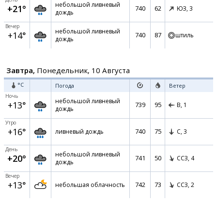
небольшой ливневый
+21°
740
62
ЮЗ,
3
дождь
Вечер
небольшой ливневый
+14°
740
87
штиль
дождь
Завтра,
Понедельник, 10 Августа
°C
Погода
Ветер
Ночь
небольшой ливневый
+13°
739
95
В,
1
дождь
Утро
+16°
740
75
ливневый дождь
С,
3
День
небольшой ливневый
+20°
741
50
ССЗ,
4
дождь
Вечер
+13°
742
73
небольшая облачность
ССЗ,
2