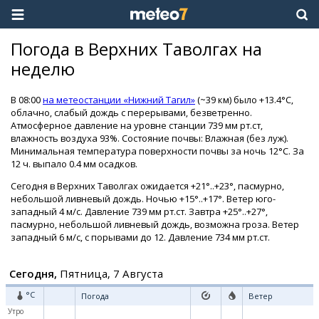
Погода в Верхних Таволгах на
неделю
В 08:00
на метеостанции «Нижний Тагил»
(~39 км) было +13.4°C,
облачно, слабый дождь с перерывами, безветренно.
Атмосферное давление на уровне станции 739 мм рт.ст,
влажность воздуха 93%. Состояние почвы: Влажная (без луж).
Минимальная температура поверхности почвы за ночь 12°C. За
12 ч. выпало 0.4 мм осадков.
Сегодня в Верхних Таволгах ожидается +21°..+23°, пасмурно,
небольшой ливневый дождь. Ночью +15°..+17°. Ветер юго-
западный 4 м/с. Давление 739 мм рт.ст. Завтра +25°..+27°,
пасмурно, небольшой ливневый дождь, возможна гроза. Ветер
западный 6 м/с, с порывами до 12. Давление 734 мм рт.ст.
Сегодня,
Пятница, 7 Августа
°C
Погода
Ветер
Утро