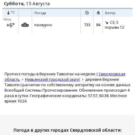
Суббота,
15 Августа
°C
Погода
Ветер
Ночь
СЗ,
5
+6°
733
84
пасмурно
порывы 12
Прогноз погоды в Верхних Таволгах на неделю (
Свердловская
область
Невьянский городской округ
деревня Верхние
Таволги
) расчитан по собственному алгоритму на основе данных
Всеобщей Системы Прогнозирования. Обновление происходит 4
раза в сутки. Географические координаты: 57.57, 60.38. Местное
время 10:24
Погода в других городах Свердловской области: