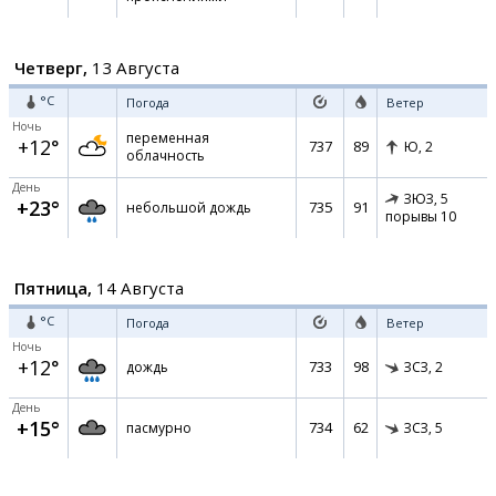
Четверг,
13 Августа
°C
Погода
Ветер
Ночь
переменная
+12°
737
89
Ю,
2
облачность
День
ЗЮЗ,
5
+23°
735
91
небольшой дождь
порывы 10
Пятница,
14 Августа
°C
Погода
Ветер
Ночь
+12°
733
98
дождь
ЗСЗ,
2
День
+15°
734
62
пасмурно
ЗСЗ,
5