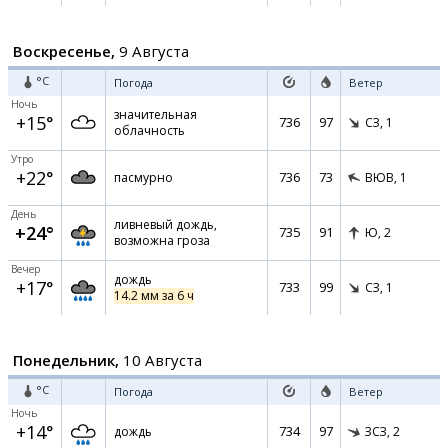
Воскресенье,
9 Августа
°C
Погода
Ветер
Ночь
значительная
+15°
736
97
СЗ,
1
облачность
Утро
+22°
736
73
пасмурно
ВЮВ,
1
День
ливневый дождь,
+24°
735
91
Ю,
2
возможна гроза
Вечер
дождь
+17°
733
99
СЗ,
1
14.2 мм за 6 ч
Понедельник,
10 Августа
°C
Погода
Ветер
Ночь
+14°
734
97
дождь
ЗСЗ,
2