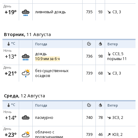
День
+19°
735
93
ливневый дождь
СЗ,
3
Вторник,
11 Августа
°C
Погода
Ветер
Ночь
дождь
ССЗ,
5
+13°
736
98
10.9 мм за 6 ч
порывы 11
День
без существенных
+21°
739
68
СЗ,
3
осадков
Среда,
12 Августа
°C
Погода
Ветер
Ночь
+14°
740
78
пасмурно
ЗСЗ,
2
День
облачно с
+23°
739
46
ЮЗ,
2
прояснениями