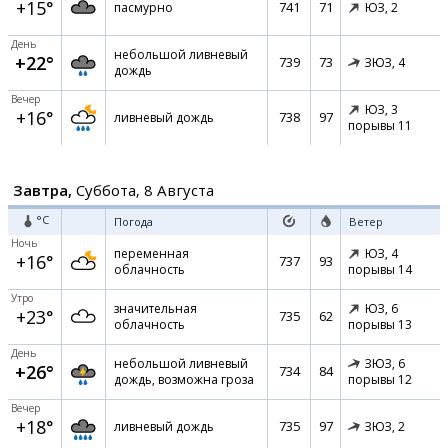
+15°
741
71
пасмурно
ЮЗ,
2
День
небольшой ливневый
+22°
739
73
ЗЮЗ,
4
дождь
Вечер
ЮЗ,
3
+16°
738
97
ливневый дождь
порывы 11
Завтра,
Суббота, 8 Августа
°C
Погода
Ветер
Ночь
переменная
ЮЗ,
4
+16°
737
93
облачность
порывы 14
Утро
значительная
ЮЗ,
6
+23°
735
62
облачность
порывы 13
День
небольшой ливневый
ЗЮЗ,
6
+26°
734
84
дождь, возможна гроза
порывы 12
Вечер
+18°
735
97
ливневый дождь
ЗЮЗ,
2