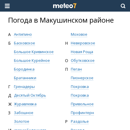
Погода в Макушинском районе
А
Антипино
Моховое
Б
Басковское
Н
Неверовское
Большое Кривинское
Новая Роща
Большое Курейное
О
Обутковское
Бородинка
П
Пеган
Братанники
Пионерское
Г
Гренадеры
Покровка
Д
Десятый Октябрь
Покровка
Ж
Журавлевка
Привольное
З
Забошное
Профинтерн
Золотое
Р
Раздолье