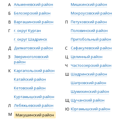
А
Альменевский район
Мишкинский район
Б
Белозерский район
Мокроусовский район
В
Варгашинский район
П
Петуховский район
Г
г. округ Курган
Половинский район
г. округ Шадринск
Притобольный район
Д
Далматовский район
С
Сафакулевский район
З
Звериноголовский
Ц
Целинный район
район
Ч
Частоозерский район
К
Каргапольский район
Ш
Шадринский район
Катайский район
Шатровский район
Кетовский район
Шумихинский район
Куртамышский район
Щ
Щучанский район
Л
Лебяжьевский район
Ю
Юргамышский район
М
Макушинский район