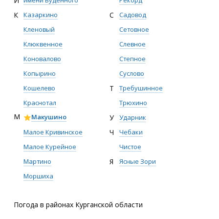
И
имени Буденного
Рекорд
К
Казаркино
С
Садовод
Кленовый
Сетовное
Клюквенное
Слевное
Коновалово
Степное
Копырино
Суслово
Кошелево
Т
Требушинное
Краснотал
Трюхино
М
Макушино
У
Ударник
Малое Кривинское
Ч
Чебаки
Малое Курейное
Чистое
Мартино
Я
Ясные Зори
Моршиха
Погода в районах Курганской области