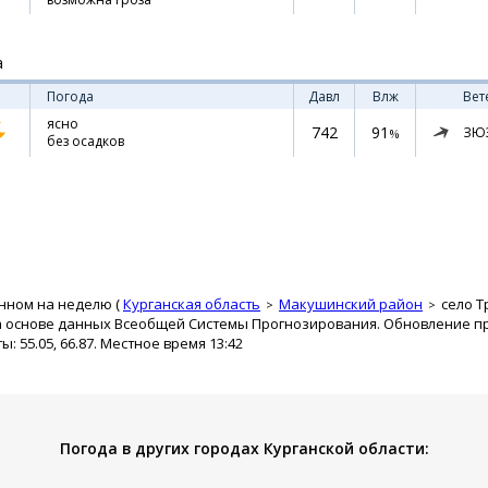
а
Погода
Давл
Влж
Вет
ясно
742
91
ЗЮ
%
без осадков
нном на неделю (
Курганская область
Макушинский район
село 
а основе данных Всеобщей Системы Прогнозирования. Обновление про
 55.05, 66.87. Местное время 13:42
Погода в других городах Курганской области: