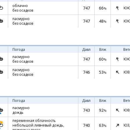
облачно
747
66
ЮЮ
%
без осадков
пасмурно
747
48
ЮЮ
%
без осадков
Погода
Давл
Влж
Вет
пасмурно
747
60
ЮЮ
%
без осадков
пасмурно
746
53
ЮВ
%
без осадков
Погода
Давл
Влж
Вет
пасмурно
743
92
ЮВ
%
дождь
переменная облачность
740
63
ЮЗ
небольшой ливневый дождь,
%
возможна гроза