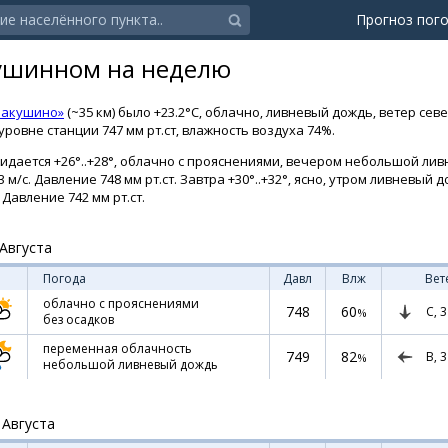
Прогноз пог
бушинном на неделю
Макушино»
(~35 км) было +23.2°C, облачно, ливневый дождь, ветер сев
ровне станции 747 мм рт.ст, влажность воздуха 74%.
идается +26°..+28°, облачно с прояснениями, вечером небольшой ли
3 м/с. Давление 748 мм рт.ст. Завтра +30°..+32°, ясно, утром ливневый 
 Давление 742 мм рт.ст.
Августа
Погода
Давл
Влж
Вет
облачно с прояснениями
748
60
С,
3
%
без осадков
переменная облачность
749
82
В,
3
%
небольшой ливневый дождь
 Августа