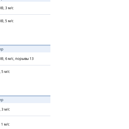
В,
3
м/с
В,
5
м/с
ер
В,
6
м/с,
порывы 13
,
5
м/с
ер
,
3
м/с
,
1
м/с