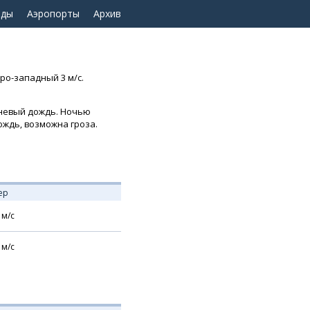
оды
Аэропорты
Архив
еро-западный 3 м/с.
вневый дождь. Ночью
дождь, возможна гроза.
ер
м/с
м/с