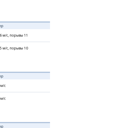
ер
6
м/с,
порывы 11
5
м/с,
порывы 10
ер
м/с
м/с
ер