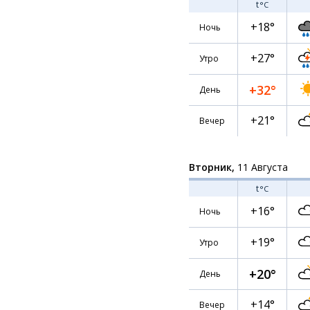
t
°C
+18°
Ночь
+27°
Утро
+32°
День
+21°
Вечер
Вторник,
11 Августа
t
°C
+16°
Ночь
+19°
Утро
+20°
День
+14°
Вечер