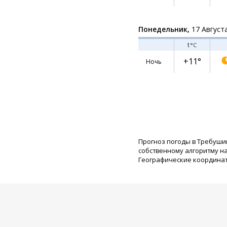
Понедельник,
17 Август
t
°C
+11°
Ночь
Прогноз погоды в Требуши
собственному алгоритму н
Географические координаты: