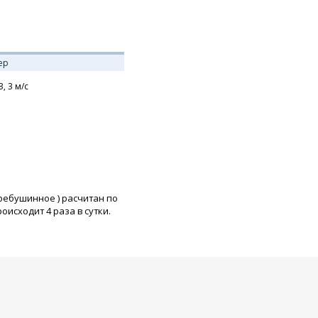
ер
З,
3
м/с
Требушинное
) расчитан по
исходит 4 раза в сутки.