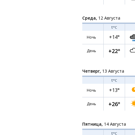
Среда,
12 Августа
t
°C
+14°
Ночь
+22°
День
Четверг,
13 Августа
t
°C
+13°
Ночь
+26°
День
Пятница,
14 Августа
t
°C