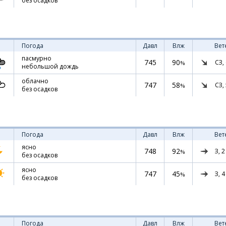
без осадков
Погода
Давл
Влж
Вет
пасмурно
745
90
СЗ,
%
небольшой дождь
облачно
747
58
СЗ,
%
без осадков
Погода
Давл
Влж
Вет
ясно
748
92
З,
2
%
без осадков
ясно
747
45
З,
4
%
без осадков
Погода
Давл
Влж
Вет