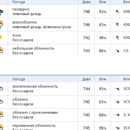
Погода
Давл
Влж
Вет
пасмурно
748
92
ЮВ
%
ливневый дождь
малооблачно
746
65
ЮЮ
%
ливневый дождь, возможна гроза
ясно
742
49
ЮЮ
%
без осадков
небольшая облачность
743
86
СЗ,
%
без осадков
Погода
Давл
Влж
Вет
значительная облачность
744
95
ЗСЗ
%
без осадков
облачно
745
65
ЗСЗ
%
без осадков
облачно с прояснениями
745
68
З,
4
%
без осадков
переменная облачность
745
96
ЗСЗ
%