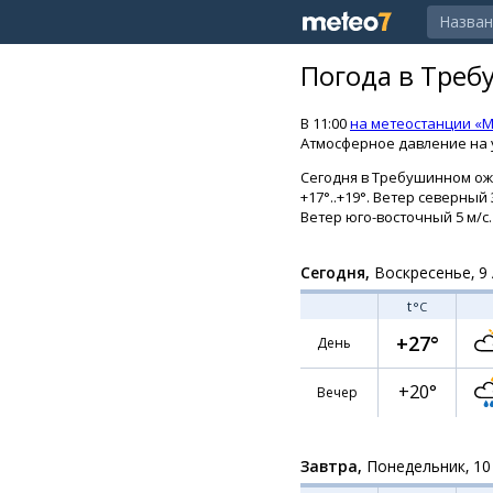
Погода в Тре
В 11:00
на метеостанции «
Атмосферное давление на у
Сегодня в Требушинном ож
+17°..+19°. Ветер северный 
Ветер юго-восточный 5 м/с.
Сегодня,
Воскресенье, 9 
t
°C
+27°
День
+20°
Вечер
Завтра,
Понедельник, 10