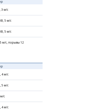
ер
,
3
м/с
В,
5
м/с
В,
5
м/с
5
м/с,
порывы 12
ер
,
4
м/с
,
5
м/с
м/с
,
4
м/с