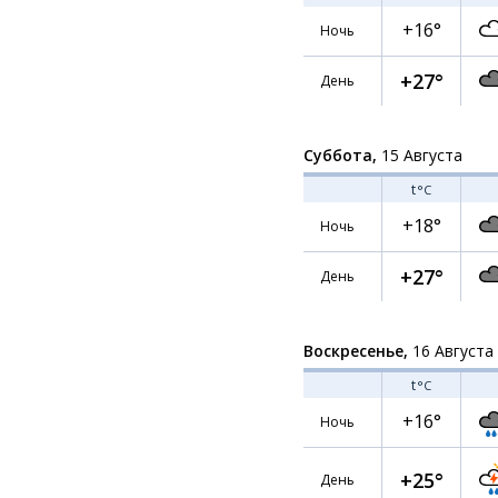
+16°
Ночь
+27°
День
Суббота,
15 Августа
t
°C
+18°
Ночь
+27°
День
Воскресенье,
16 Августа
t
°C
+16°
Ночь
+25°
День