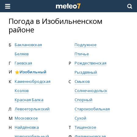
Погода в Изобильненском
районе
Б
Баклановская
Подлужное
Беляев
Птичье
Г
Гаевская
Р
Рождественская
И
Изобильный
Рыздвяный
К
Каменнобродская
С
Смыков
Козлов
Солнечнодольск
Красная Балка
Спорный
Л
Левоегорлыкский
Староизобильная
М
Московское
Сухой
Н
Найдёновка
Т
Тищенское
Новоизобильный
Ф
Филимоновская