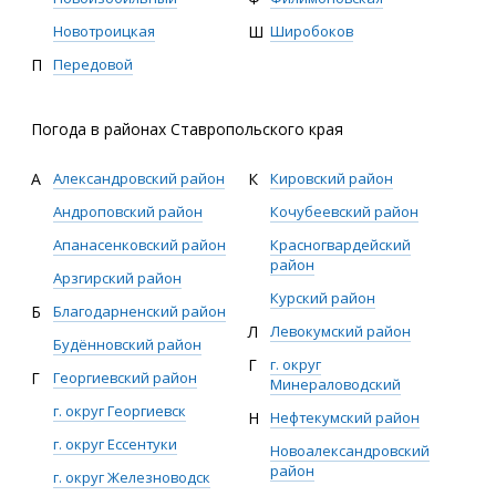
Новотроицкая
Ш
Широбоков
П
Передовой
Погода в районах Ставропольского края
А
Александровский район
К
Кировский район
Андроповский район
Кочубеевский район
Апанасенковский район
Красногвардейский
район
Арзгирский район
Курский район
Б
Благодарненский район
Л
Левокумский район
Будённовский район
Г
г. округ
Г
Георгиевский район
Минераловодский
г. округ Георгиевск
Н
Нефтекумский район
г. округ Ессентуки
Новоалександровский
район
г. округ Железноводск