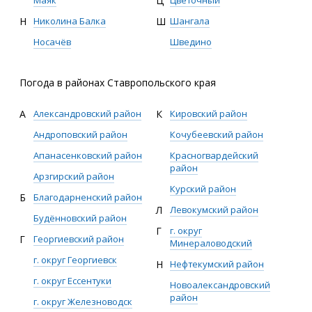
Ц
Маяк
Ш
Шангала
Н
Николина Балка
Шведино
Носачёв
Погода в районах Ставропольского края
А
Александровский район
К
Кировский район
Андроповский район
Кочубеевский район
Апанасенковский район
Красногвардейский
район
Арзгирский район
Курский район
Б
Благодарненский район
Л
Левокумский район
Будённовский район
Г
г. округ
Г
Георгиевский район
Минераловодский
г. округ Георгиевск
Н
Нефтекумский район
г. округ Ессентуки
Новоалександровский
район
г. округ Железноводск