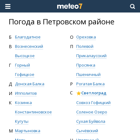
Погода в Петровском районе
Б
Благодатное
О
Ореховка
В
Вознесенский
П
Полевой
Высоцкое
Прикалаусский
Г
Горный
Просянка
Гофицкое
Пшеничный
Д
Донская Балка
Р
Рогатая Балка
С
Светлоград
И
Ипполитов
Совхоз Гофицкий
К
Козинка
Соленое Озеро
Константиновское
Сухая Буйвола
Кугуты
Сычёвский
М
Мартыновка
Цветочный