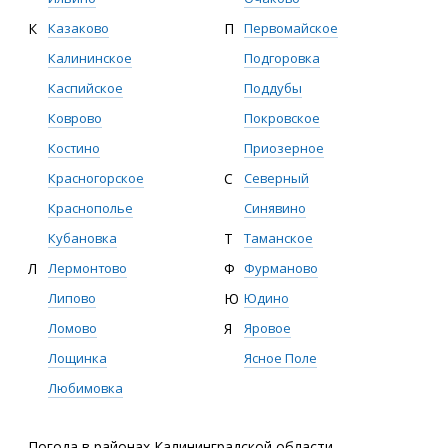
К
Казаково
П
Первомайское
Калининское
Подгоровка
Каспийское
Поддубы
Коврово
Покровское
Костино
Приозерное
Красногорское
С
Северный
Краснополье
Синявино
Кубановка
Т
Таманское
Л
Лермонтово
Ф
Фурманово
Липово
Ю
Юдино
Ломово
Я
Яровое
Лощинка
Ясное Поле
Любимовка
Погода в районах Калининградской области