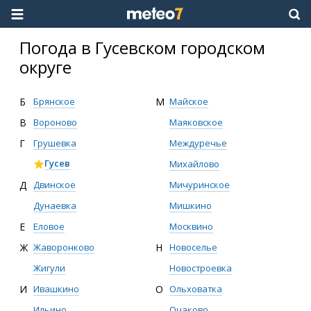
Погода в Гусевском городском
округе
Б
Брянское
М
Майское
В
Вороново
Маяковское
Г
Грушевка
Междуречье
Гусев
Михайлово
Д
Двинское
Мичуринское
Дунаевка
Мишкино
Е
Еловое
Москвино
Ж
Жаворонково
Н
Новоселье
Жигули
Новостроевка
И
Ивашкино
О
Ольховатка
Ильино
Очаково