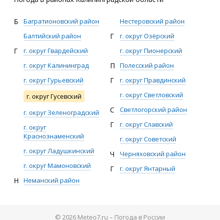
Б
Багратионовский район
Нестеровский район
Балтийский район
Г
г. округ Озёрский
Г
г. округ Гвардейский
г. округ Пионерский
г. округ Калининград
П
Полесский район
г. округ Гурьевский
Г
г. округ Правдинский
г. округ Светловский
г. округ Гусевский
С
Светлогорский район
г. округ Зеленоградский
Г
г. округ Славский
г. округ
Краснознаменский
г. округ Советский
г. округ Ладушкинский
Ч
Черняховский район
г. округ Мамоновский
Г
г. округ Янтарный
Н
Неманский район
© 2026 Meteo7.ru – Погода в России