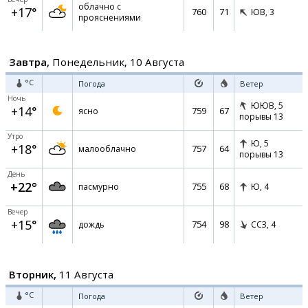
облачно с
+17°
760
71
ЮВ,
3
прояснениями
Завтра,
Понедельник, 10 Августа
°C
Погода
Ветер
Ночь
ЮЮВ,
5
+14°
759
67
ясно
порывы 13
Утро
Ю,
5
+18°
757
64
малооблачно
порывы 13
День
+22°
755
68
пасмурно
Ю,
4
Вечер
+15°
754
98
дождь
ССЗ,
4
Вторник,
11 Августа
°C
Погода
Ветер