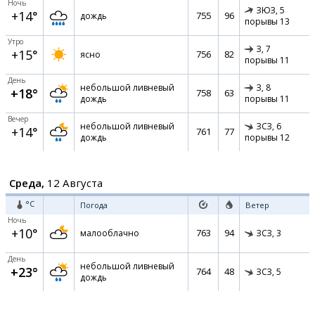
Ночь
ЗЮЗ,
5
+14°
755
96
дождь
порывы 13
Утро
З,
7
+15°
756
82
ясно
порывы 11
День
небольшой ливневый
З,
8
+18°
758
63
дождь
порывы 11
Вечер
небольшой ливневый
ЗСЗ,
6
+14°
761
77
дождь
порывы 12
Среда,
12 Августа
°C
Погода
Ветер
Ночь
+10°
763
94
малооблачно
ЗСЗ,
3
День
небольшой ливневый
+23°
764
48
ЗСЗ,
5
дождь