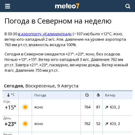
Погода в Северном на неделю
В 03:30
в аэропорту «Калининград»
(~107 км) было +12°C, ясно,
ветер юго-западный 2 м/с. Атм. давление на уровне аэропорта
763 мм рт.ст, влажность воздуха 100%.
Сегодня в Северном ожидается +21°..+23°, ясно, без осадков.
Ночью +13°..+15°. Ветер юго-западный 3 м/с. Давление 762 мм
рт.ст. Завтра +21°..+23°, пасмурно, вечером дождь. Ветер южный
4 м/с. Давление 755 мм рт.ст.
Сегодня,
Воскресенье, 9 Августа
°C
Погода
Ветер
Утро
+15°
764
81
ясно
ЮЗ,
2
День
+23°
762
52
ясно
ЮЗ,
3
Вечер