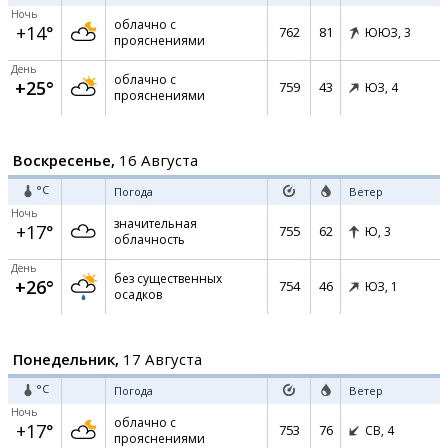
Ночь
облачно с
+14°
762
81
ЮЮЗ,
3
прояснениями
День
облачно с
+25°
759
43
ЮЗ,
4
прояснениями
Воскресенье,
16 Августа
°C
Погода
Ветер
Ночь
значительная
+17°
755
62
Ю,
3
облачность
День
без существенных
+26°
754
46
ЮЗ,
1
осадков
Понедельник,
17 Августа
°C
Погода
Ветер
Ночь
облачно с
+17°
753
76
СВ,
4
прояснениями