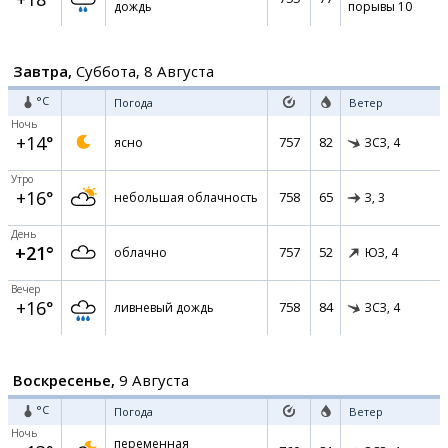
дождь
порывы 10
Завтра,
Суббота, 8 Августа
°C
Погода
Ветер
Ночь
+14°
757
82
ясно
ЗСЗ,
4
Утро
+16°
758
65
небольшая облачность
З,
3
День
+21°
757
52
облачно
ЮЗ,
4
Вечер
+16°
758
84
ливневый дождь
ЗСЗ,
4
Воскресенье,
9 Августа
°C
Погода
Ветер
Ночь
переменная