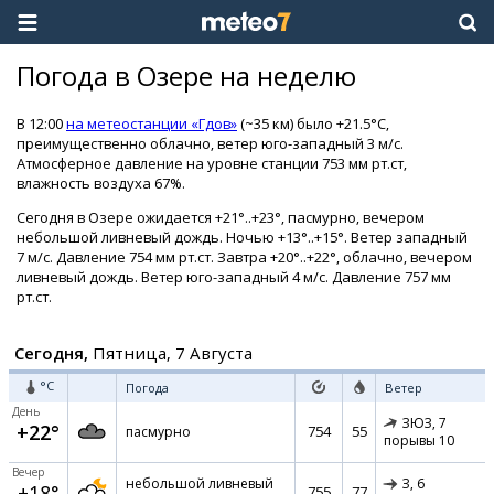
Погода в Озере на неделю
В 12:00
на метеостанции «Гдов»
(~35 км) было +21.5°C,
преимущественно облачно, ветер юго-западный 3 м/с.
Атмосферное давление на уровне станции 753 мм рт.ст,
влажность воздуха 67%.
Сегодня в Озере ожидается +21°..+23°, пасмурно, вечером
небольшой ливневый дождь. Ночью +13°..+15°. Ветер западный
7 м/с. Давление 754 мм рт.ст. Завтра +20°..+22°, облачно, вечером
ливневый дождь. Ветер юго-западный 4 м/с. Давление 757 мм
рт.ст.
Сегодня,
Пятница, 7 Августа
°C
Погода
Ветер
День
ЗЮЗ,
7
+22°
754
55
пасмурно
порывы 10
Вечер
небольшой ливневый
З,
6
+18°
755
77