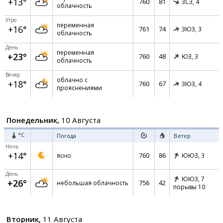
+13°
760
81
ЗСЗ,
4
облачность
Утро
переменная
+16°
761
74
ЗЮЗ,
3
облачность
День
переменная
+23°
760
48
ЮЗ,
3
облачность
Вечер
облачно с
+18°
760
67
ЗЮЗ,
4
прояснениями
Понедельник,
10 Августа
°C
Погода
Ветер
Ночь
+14°
760
86
ясно
ЮЮЗ,
3
День
ЮЮЗ,
7
+26°
756
42
небольшая облачность
порывы 10
Вторник,
11 Августа