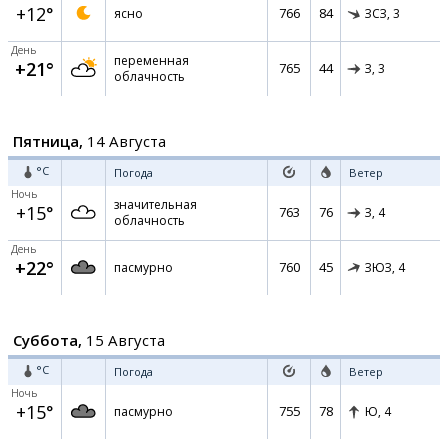
+12°
766
84
ясно
ЗСЗ,
3
День
переменная
+21°
765
44
З,
3
облачность
Пятница,
14 Августа
°C
Погода
Ветер
Ночь
значительная
+15°
763
76
З,
4
облачность
День
+22°
760
45
пасмурно
ЗЮЗ,
4
Суббота,
15 Августа
°C
Погода
Ветер
Ночь
+15°
755
78
пасмурно
Ю,
4