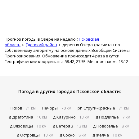
Прогноз погоды в Озере на неделю (
Псковская
область
Гдовский район
деревня Озера
) расчитан по
собственному алгоритму на основе данных Всеобщей Системы
Прогнозирования. Обновление происходит 4 раза в сутки.
Географические координаты: 58.42, 27.93. Местное время 13:12
Погода в других городах Псковской области:
Псков
Печоры
рп Струги-Красные
~71 км
~70 км
~71 км
д Драготина
д Казурино
д Подлипье
~10 км
~13 км
~7 км
д Вязовицы
д Ветеря 3
д Новоселье
~10 км
~13 км
~8 км
д Островцы
д Сосно
д Желча
~13 км
~8 км
~10 км