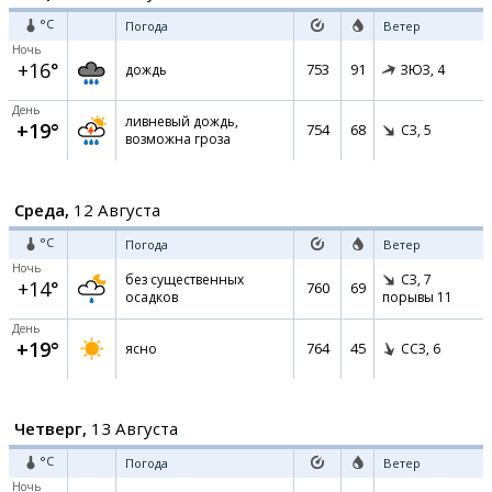
°C
Погода
Ветер
Ночь
+16°
753
91
дождь
ЗЮЗ,
4
День
ливневый дождь,
+19°
754
68
СЗ,
5
возможна гроза
Среда,
12 Августа
°C
Погода
Ветер
Ночь
без существенных
СЗ,
7
+14°
760
69
осадков
порывы 11
День
+19°
764
45
ясно
ССЗ,
6
Четверг,
13 Августа
°C
Погода
Ветер
Ночь