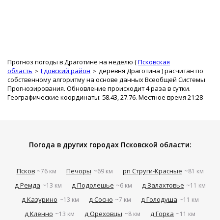
Прогноз погоды в Драготине на неделю (
Псковская
область
Гдовский район
деревня Драготина
) расчитан по
собственному алгоритму на основе данных Всеобщей Системы
Прогнозирования. Обновление происходит 4 раза в сутки.
Географические координаты: 58.43, 27.76. Местное время 21:28
Погода в других городах Псковской области:
Псков
Печоры
рп Струги-Красные
~76 км
~69 км
~81 км
д Ремда
д Подолешье
д Залахтовье
~13 км
~6 км
~11 км
д Казурино
д Сосно
д Голодуша
~13 км
~7 км
~11 км
д Кленно
д Ореховцы
д Горка
~13 км
~8 км
~11 км