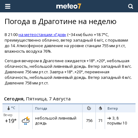
Погода в Драготине на неделю
В 21:00
на метеостанции «Гдов»
(~34 км) было +18.7°C,
преимущественно облачно, ветер западный 6 м/с, с порывами
до 14. Атмосферное давление на уровне станции 755 мм рт.ст,
влажность воздуха 76%.
Сегодня вечером в Драготине ожидается +18°..+20°, небольшая
облачность, небольшой ливневый дождь. Ветер западный 8 м/с.
Давление 756 мм рт.ст. Завтра +18°..+20°, переменная
облачность, небольшой ливневый дождь. Ветер западный 4 м/с.
Давление 758 мм рт.ст.
Сегодня,
Пятница, 7 Августа
°C
Погода
Ветер
Вечер
небольшой ливневый
З,
8
+19°
756
71
дождь
порывы 10