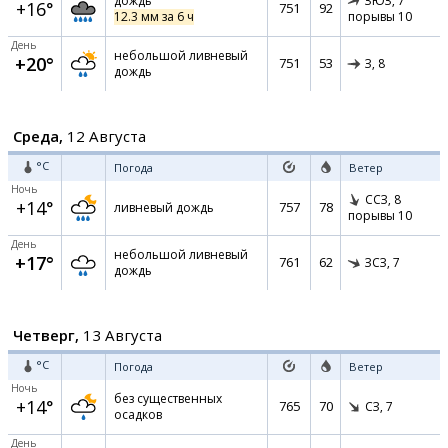
дождь
ЗЮЗ,
7
+16°
751
92
12.3 мм за 6 ч
порывы 10
День
небольшой ливневый
+20°
751
53
З,
8
дождь
Среда,
12 Августа
°C
Погода
Ветер
Ночь
ССЗ,
8
+14°
757
78
ливневый дождь
порывы 10
День
небольшой ливневый
+17°
761
62
ЗСЗ,
7
дождь
Четверг,
13 Августа
°C
Погода
Ветер
Ночь
без существенных
+14°
765
70
СЗ,
7
осадков
День