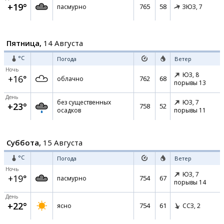
+19°
765
58
пасмурно
ЗЮЗ,
7
Пятница,
14 Августа
°C
Погода
Ветер
Ночь
ЮЗ,
8
+16°
762
68
облачно
порывы 13
День
без существенных
ЮЗ,
7
+23°
758
52
осадков
порывы 11
Суббота,
15 Августа
°C
Погода
Ветер
Ночь
ЮЗ,
7
+19°
754
67
пасмурно
порывы 14
День
+22°
754
61
ясно
ССЗ,
2