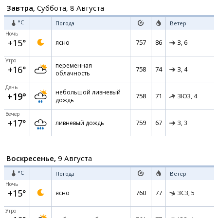
Завтра,
Суббота, 8 Августа
°C
Погода
Ветер
Ночь
+15°
757
86
ясно
З,
6
Утро
переменная
+16°
758
74
З,
4
облачность
День
небольшой ливневый
+19°
758
71
ЗЮЗ,
4
дождь
Вечер
+17°
759
67
ливневый дождь
З,
3
Воскресенье,
9 Августа
°C
Погода
Ветер
Ночь
+15°
760
77
ясно
ЗСЗ,
5
Утро