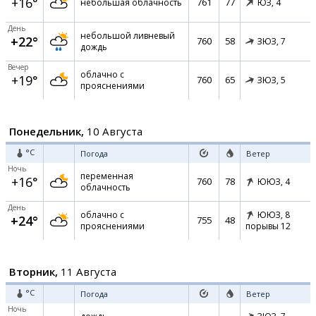
+16°
761
77
небольшая облачность
ЮЗ,
4
День
небольшой ливневый
+22°
760
58
ЗЮЗ,
7
дождь
Вечер
облачно с
+19°
760
65
ЗЮЗ,
5
прояснениями
Понедельник,
10 Августа
°C
Погода
Ветер
Ночь
переменная
+16°
760
78
ЮЮЗ,
4
облачность
День
облачно с
ЮЮЗ,
8
+24°
755
48
прояснениями
порывы 12
Вторник,
11 Августа
°C
Погода
Ветер
Ночь