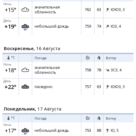
Ночь
значительная
+15°
762
63
ЮЮЗ,
3
облачность
День
+19°
759
74
небольшой дождь
ЮЗ,
4
Воскресенье,
16 Августа
°C
Погода
Ветер
Ночь
значительная
+18°
758
78
ЗСЗ,
4
облачность
День
+22°
757
63
пасмурно
ЮЮЗ,
3
Понедельник,
17 Августа
°C
Погода
Ветер
Ночь
+17°
753
88
небольшой дождь
Ю,
5