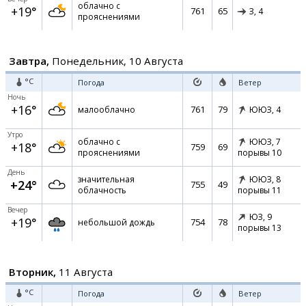
облачно с
+19°
761
65
З,
4
прояснениями
Завтра,
Понедельник, 10 Августа
°C
Погода
Ветер
Ночь
+16°
761
79
малооблачно
ЮЮЗ,
4
Утро
облачно с
ЮЮЗ,
7
+18°
759
69
прояснениями
порывы 10
День
значительная
ЮЮЗ,
8
+24°
755
49
облачность
порывы 11
Вечер
ЮЗ,
9
+19°
754
78
небольшой дождь
порывы 13
Вторник,
11 Августа
°C
Погода
Ветер