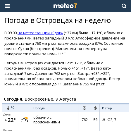
Погода в Островцах на неделю
В 09:00
на метеостанции «Гдов»
(~37 км) было +17.1°C, облачно с
прояснениями, ветер западный 3 м/с. Атмосферное давление на
уровне станции 760 мм рт.ст, влажность воздуха 87%. Состояние
почвы: Сухая (без трещин). Минимальная температура
поверхности почвы за ночь 11°C.
Сегодня в Островцах ожидается +21°..+23°, облачно с
прояснениями, без осадков. Ночью +15°..+17°. Ветер юго-
западный 7 м/с. Давление 762 мм рт.ст. Завтра +23°..+25°,
значительная облачность, вечером небольшой дождь. Ветер
южный 8 м/с, с порывами до 11. Давление 755 мм рт.ст.
Сегодня,
Воскресенье, 9 Августа
°C
Погода
Ветер
День
облачно с
+22°
762
59
ЮЗ,
7
прояснениями
Вечер