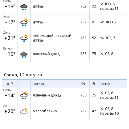
Ночь
ЮЗ,
8
+16°
752
92
дождь
порывы 11
Утро
+17°
752
81
дождь
ЗЮЗ,
7
День
небольшой ливневый
+21°
752
52
ЗСЗ,
7
дождь
Вечер
+16°
756
75
ливневый дождь
СЗ,
8
Среда,
12 Августа
°C
Погода
Ветер
Ночь
СЗ,
8
+14°
759
75
ливневый дождь
порывы 11
День
СЗ,
8
+20°
762
47
малооблачно
порывы 10