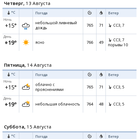
Четверг,
13 Августа
°C
Погода
Ветер
Ночь
небольшой ливневый
+15°
765
71
ССЗ,
7
дождь
День
ССЗ,
7
+19°
766
49
ясно
порывы 10
Пятница,
14 Августа
°C
Погода
Ветер
Ночь
облачно с
+15°
765
71
ССЗ,
5
прояснениями
День
+19°
764
48
небольшая облачность
ССЗ,
5
Суббота,
15 Августа
°C
Погода
Ветер