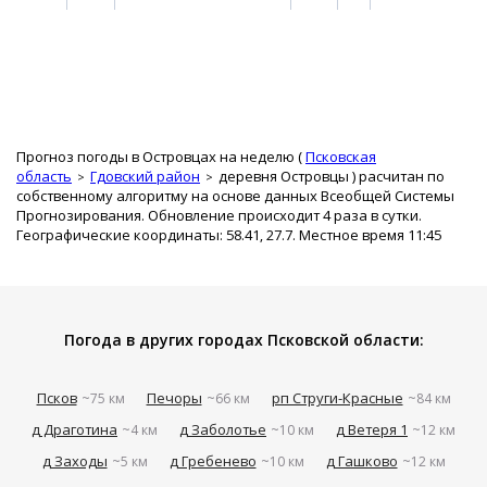
Прогноз погоды в Островцах на неделю (
Псковская
область
Гдовский район
деревня Островцы
) расчитан по
собственному алгоритму на основе данных Всеобщей Системы
Прогнозирования. Обновление происходит 4 раза в сутки.
Географические координаты: 58.41, 27.7. Местное время 11:45
Погода в других городах Псковской области:
Псков
Печоры
рп Струги-Красные
~75 км
~66 км
~84 км
д Драготина
д Заболотье
д Ветеря 1
~4 км
~10 км
~12 км
д Заходы
д Гребенево
д Гашково
~5 км
~10 км
~12 км