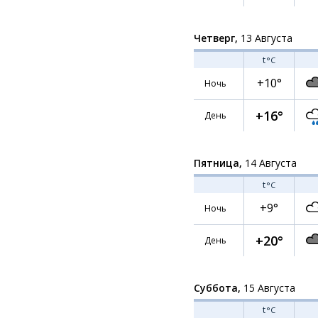
Четверг,
13 Августа
t
°C
+10°
Ночь
+16°
День
Пятница,
14 Августа
t
°C
+9°
Ночь
+20°
День
Суббота,
15 Августа
t
°C