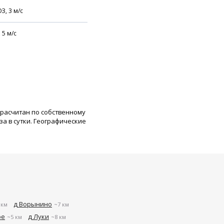
З,
3
м/с
,
5
м/с
 расчитан по собственному
а в сутки. Географические
д Ворынино
 км
~7 км
ое
д Луки
~5 км
~8 км