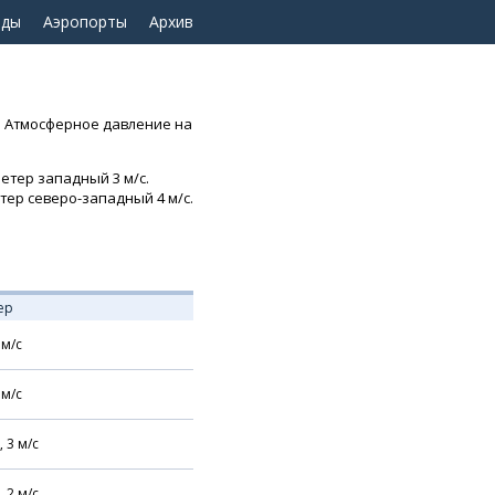
оды
Аэропорты
Архив
о. Атмосферное давление на
Ветер западный 3 м/с.
тер северо-западный 4 м/с.
ер
м/с
м/с
,
3
м/с
,
2
м/с