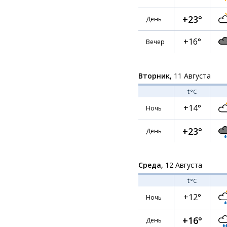
+23°
День
+16°
Вечер
Вторник,
11 Августа
t
°C
+14°
Ночь
+23°
День
Среда,
12 Августа
t
°C
+12°
Ночь
+16°
День