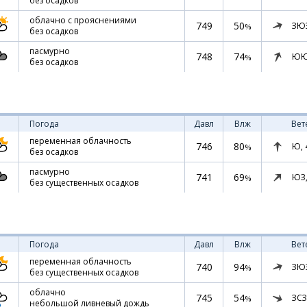
без осадков
облачно с прояснениями
749
50
ЗЮ
%
без осадков
пасмурно
748
74
ЮЮ
%
без осадков
Погода
Давл
Влж
Вет
переменная облачность
746
80
Ю,
%
без осадков
пасмурно
741
69
ЮЗ
%
без существенных осадков
Погода
Давл
Влж
Вет
переменная облачность
740
94
ЗЮ
%
без существенных осадков
облачно
745
54
ЗСЗ
%
небольшой ливневый дождь