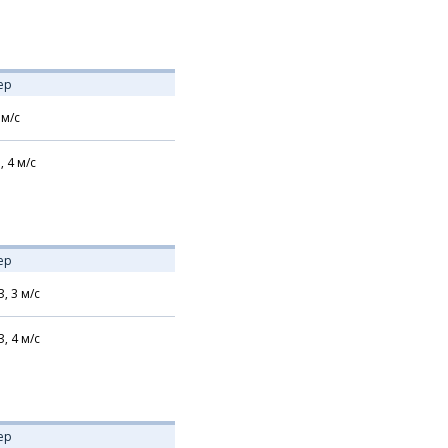
ер
м/с
,
4
м/с
ер
З,
3
м/с
З,
4
м/с
ер