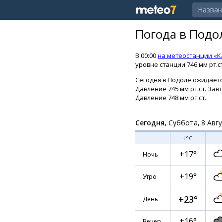
Погода в Подо
В 00:00
на метеостанции «
уровне станции 746 мм рт.с
Сегодня в Подоле ожидается
Давление 745 мм рт.ст. За
Давление 748 мм рт.ст.
Сегодня,
Суббота, 8 Авг
t
°C
+17°
Ночь
+19°
Утро
+23°
День
+16°
Вечер