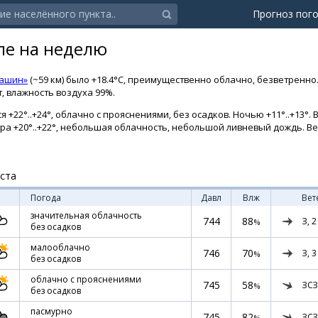
Прогноз пог
ле на неделю
Кашин»
(~59 км) было +18.4°C, преимущественно облачно, безветренн
т, влажность воздуха 99%.
 +22°..+24°, облачно с прояснениями, без осадков. Ночью +11°..+13°. 
втра +20°..+22°, небольшая облачность, небольшой ливневый дождь. Ве
уста
Погода
Давл
Влж
Вет
значительная облачность
744
88
З,
2
%
без осадков
малооблачно
746
70
З,
3
%
без осадков
облачно с прояснениями
745
58
ЗСЗ
%
без осадков
пасмурно
745
82
ЗСЗ
%