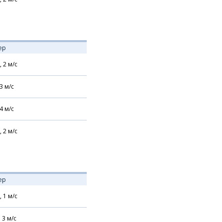
ер
,
2
м/с
3
м/с
4
м/с
,
2
м/с
ер
,
1
м/с
,
3
м/с