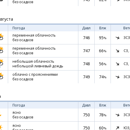
без осадков
Августа
Погода
Давл
Влж
Вет
переменная облачность
746
95
ЗСЗ
%
без осадков
переменная облачность
747
66
СЗ,
%
без осадков
небольшая облачность
748
56
СЗ,
%
небольшой ливневый дождь
облачно с прояснениями
749
74
ЗСЗ
%
без осадков
а
Погода
Давл
Влж
Вет
ясно
750
78
ЗСЗ
%
без осадков
ясно
750
60
ЮЗ
%