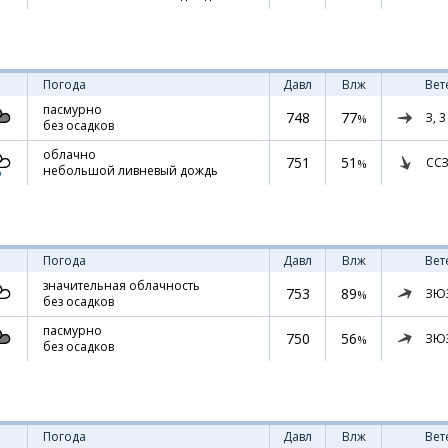
Погода
Давл
Влж
Вет
пасмурно
748
77
З,
3
%
без осадков
облачно
751
51
ССЗ
%
небольшой ливневый дождь
Погода
Давл
Влж
Вет
значительная облачность
753
89
ЗЮ
%
без осадков
пасмурно
750
56
ЗЮ
%
без осадков
Погода
Давл
Влж
Вет