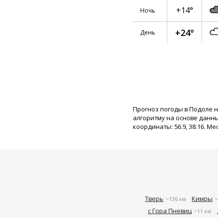
+14°
Ночь
+24°
День
Прогноз погоды в Подоле 
алгоритму на основе данн
координаты: 56.9, 38.16. Ме
Тверь
Кимры
~136 км
~
с Гора Пневиц
~11 км