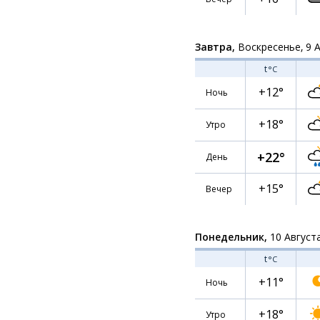
Завтра,
Воскресенье, 9 
t
°C
+12°
Ночь
+18°
Утро
+22°
День
+15°
Вечер
Понедельник,
10 Август
t
°C
+11°
Ночь
+18°
Утро