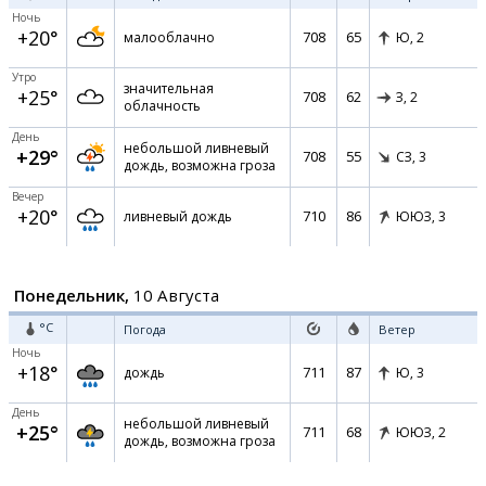
Ночь
+20°
708
65
малооблачно
Ю,
2
Утро
значительная
+25°
708
62
З,
2
облачность
День
небольшой ливневый
+29°
708
55
СЗ,
3
дождь, возможна гроза
Вечер
+20°
710
86
ливневый дождь
ЮЮЗ,
3
Понедельник,
10 Августа
°C
Погода
Ветер
Ночь
+18°
711
87
дождь
Ю,
3
День
небольшой ливневый
+25°
711
68
ЮЮЗ,
2
дождь, возможна гроза