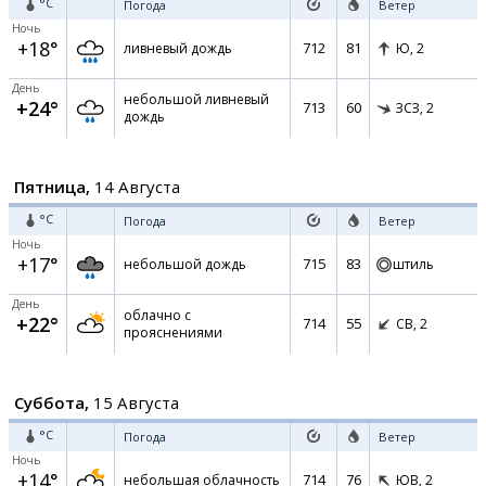
°C
Погода
Ветер
Ночь
+18°
712
81
ливневый дождь
Ю,
2
День
небольшой ливневый
+24°
713
60
ЗСЗ,
2
дождь
Пятница,
14 Августа
°C
Погода
Ветер
Ночь
+17°
715
83
небольшой дождь
штиль
День
облачно с
+22°
714
55
СВ,
2
прояснениями
Суббота,
15 Августа
°C
Погода
Ветер
Ночь
+14°
714
76
небольшая облачность
ЮВ,
2