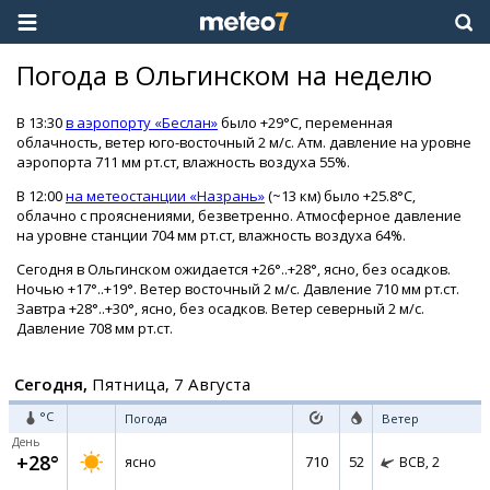
Погода в Ольгинском на неделю
В 13:30
в аэропорту «Беслан»
было +29°C, переменная
облачность, ветер юго-восточный 2 м/с. Атм. давление на уровне
аэропорта 711 мм рт.ст, влажность воздуха 55%.
В 12:00
на метеостанции «Назрань»
(~13 км) было +25.8°C,
облачно с прояснениями, безветренно. Атмосферное давление
на уровне станции 704 мм рт.ст, влажность воздуха 64%.
Сегодня в Ольгинском ожидается +26°..+28°, ясно, без осадков.
Ночью +17°..+19°. Ветер восточный 2 м/с. Давление 710 мм рт.ст.
Завтра +28°..+30°, ясно, без осадков. Ветер северный 2 м/с.
Давление 708 мм рт.ст.
Сегодня,
Пятница, 7 Августа
°C
Погода
Ветер
День
+28°
710
52
ясно
ВСВ,
2