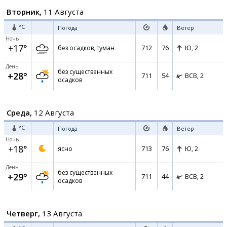
Вторник,
11 Августа
°C
Погода
Ветер
Ночь
+17°
712
76
без осадков, туман
Ю,
2
День
без существенных
+28°
711
54
ВСВ,
2
осадков
Среда,
12 Августа
°C
Погода
Ветер
Ночь
+18°
713
76
ясно
Ю,
2
День
без существенных
+29°
711
44
ВСВ,
2
осадков
Четверг,
13 Августа