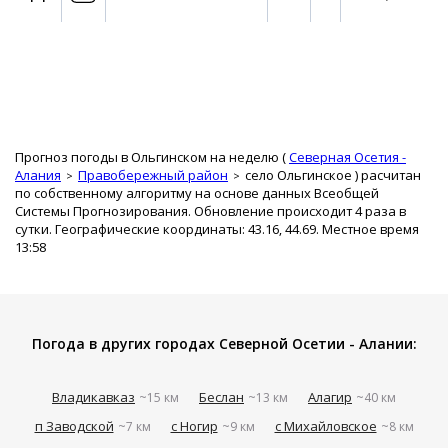
Прогноз погоды в Ольгинском на неделю (
Северная Осетия -
Алания
Правобережный район
село Ольгинское
) расчитан
по собственному алгоритму на основе данных Всеобщей
Системы Прогнозирования. Обновление происходит 4 раза в
сутки. Географические координаты: 43.16, 44.69. Местное время
13:58
Погода в других городах Северной Осетии - Алании:
Владикавказ
Беслан
Алагир
~15 км
~13 км
~40 км
п Заводской
с Ногир
с Михайловское
~7 км
~9 км
~8 км